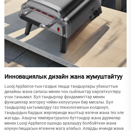
Инновациялык дизайн жана жумуштайтуу
Luoqi Appliance-тын газдык пицца тандырлары убакыттык
дизайны жана сапасы менен чон сыйлыктар көрсөткүчтөрү
үчүн танымал. Бул тандырлар фундаменттар менен
функциялар жогорку чейин келүүсүнүн бир мисалы. Бул
тандырлар ыктымалдуу газ технологиясын колдонуп,
тандырдын бардык жерлеринде жылтыр өзгөчө жана тез эле
жагады. Азырча температуралоо буттондор жана дүрөөлөр
менен Luoqi Appliance ошондо аралашуу болбойткен жана
өзүнүн пиццасын өткөнчө жага алабыз. Аларды ичинде жана