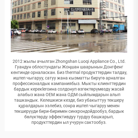
2012 жылы ачылган Zhongshan Luoqi Appliance Co., Ltd.
Гуандун облостундагы Жоңшан шаарынын Донгфенг
кентинде орналаскан. Биз thermal продукттердин талдау,
иштеп чыгаруу, сатуу жана кызматты бирүгө арналган
профессионалдык кампаниябыз. Мыкты клиенттердин
бардык керекleroина солдонуп өзгөктөрүмөздү жасай
алабыз жана ОЕМ жана ОДМ сыйлымдарын алып
ташкандык. Келешкиси кезде, биз убакыттуу текшерү
құралдарын ээлебиз, сонра иштеп чыгаруу менен
текшерүүди бири-биримен синхрондойдообуз, бардык
бөлүктөрдү эффективдуу турдуу башкарып,
продукттердин ыл учурун сактообуз.