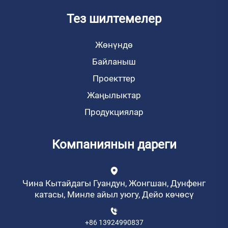
Тез шилтемелер
Жөнүндө
Байланыш
Проекттер
Жаңылыктар
Продукциялар
Компаниянын дареги
Чина Кытайдагы Гуандун, Жонгшан, Дунфенг
катасы, Минле айыл уюгу, Дейо көчөсү
+86 13924990837