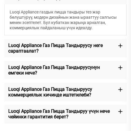
Luoqi Appliance газдык пицца тандыры тез жар
бөлүштүрүү, модерн дизайнын жана ырааттуу салгысы
менен эсептелет. Бул кубаткан жарыңа арналган,
коммерциялык пайдаланыш үчүн идеалду.
Luoqi Appliance Газ Пицца Тандыруусу неге
сараптаалат?
Luoqi Appliance Газ Пицца Тандыруусунун
емгеки нече?
Luoqi Appliance Газ Пицца Тандыруусу
коммерциялык кичинде иштетилеби?
Luoqi Appliance Газ Пицца Тандыруу үчүн нече
чейинки гарантития берет?