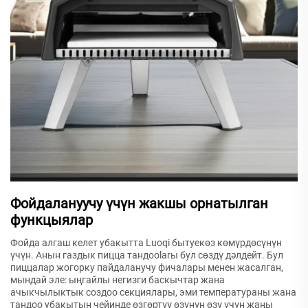
Фойдалануучу үчүн жакшы орнатылган
функцыялар
Фойда алгаш келет убакытта Luoqi бытуекөз көмүрдөсүнүн
үчүн. Анын газдык пицца тандоolarы бул сөздү дәлдейт. Бул
пиццалар жогорку пайдаланучу фичалары менен жасалган,
мындай эле: ыңгайлы негизги баскычтар жана
ачыкчылыктык создоо секциялары, эми температураны жана
тандоо убакытын чейинде өзгөртүү өзүнүн өзү үчүн жаңы