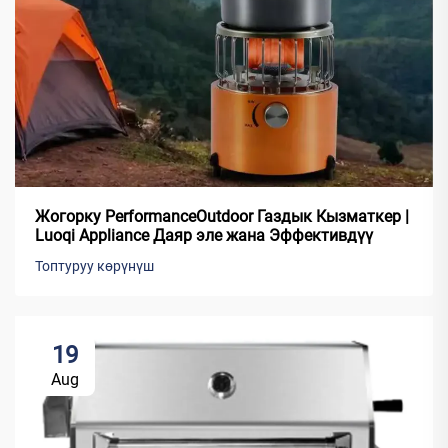
Жогорку PerformanceOutdoor Газдык Кызматкер |
Luoqi Appliance Даяр эле жана Эффективдүү
Топтуруу көрүнүш
19
Aug