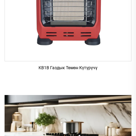
KB1B Газдык Төмөн Күтүрүчү