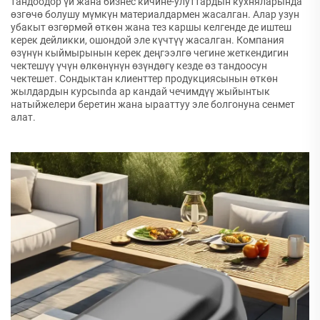
тандоодор үй жана бизнес кичине-улуттардын кухняларында
өзгөчө болушу мүмкүн материалдармен жасалган. Алар узун
убакыт өзгөрмөй өткөн жана тез каршы келгенде де иштеш
керек дейликки, ошондой эле күчтүү жасалган. Компания
өзүнүн кыймырынын керек деңгээлгө чегине жеткендигин
чектешүү үчүн өлкөнүнүн өзүндөгү кезде өз тандоосун
чектешет. Сондыктан клиенттер продукциясынын өткөн
жылдардын курсыnda ар кандай чечимдүү жыйынтык
натыйжелери беретин жана ырааттуу эле болгонуна сенмет
алат.