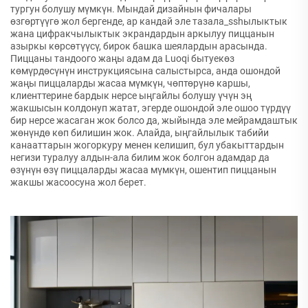
тургун болушу мүмкүн. Мындай дизайнын фичалары
өзгөртүүгө жол бергенде, ар кандай эле тазала_sshылыктык
жана цифракчылыктык экрандардын аркылуу пиццанын
азыркы көрсөтүүсү, бирок башка шеялардын арасында.
Пиццаны тандоого жаңы адам да Luoqi бытуекөз
көмүрдөсүнүн инструкциясына салыстырса, анда ошондой
жаңы пиццаларды жасаа мүмкүн, чөптөрүнө каршы,
клиенттерине бардык нерсе ыңгайлы болушу үчүн эң
жакшысын колдонуп жатат, эгерде ошондой эле ошоо түрдүү
бир нерсе жасаган жок болсо да, жыйында эле мейрамдаштык
жөнүндө көп билишин жок. Алайда, ыңгайлылык табийи
канааттарын жогоркуру менен келишип, бул убакыттардын
негизи туралуу алдын-ала билим жок болгон адамдар да
өзүнүн өзү пиццаларды жасаа мүмкүн, ошентип пиццанын
жакшы жасоосуна жол берет.