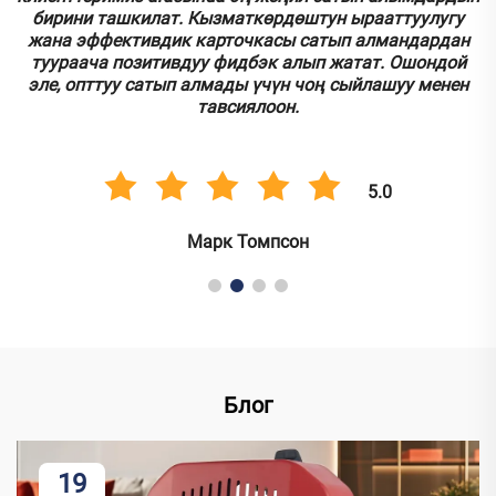
бирини ташкилат. Кызматкөрдөштун ырааттуулугу
.
жана эффективдик карточкасы сатып алмандардан
туураача позитивдуу фидбэк алып жатат. Ошондой
эле, опттуу сатып алмады үчүн чоң сыйлашуу менен
тавсиялоон.
5.0
Марк Томпсон
Блог
19