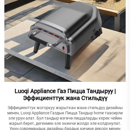
Luoqi Appliance Газ Пицца Тандыруу |
Эффициенттук жана Стильдүү
Эффициенттук жогоркуу жарыткан жана стильдүү дизайны
менен, Luoqi Appliance Газдык Пицца Тандыр home таасирли
эле урун алат. Бул тандыр өзгөчө пиццаларды керек чейин
жарып берет, дегенмен эле экинчи жолдо эле колдонулат.
Унун совремандык дизайны бардык кичине декору менен