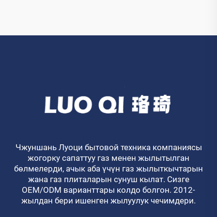
Чжуншань Луоци бытовой техника компаниясы
жогорку сапаттуу газ менен жылытылган
бөлмелерди, ачык аба үчүн газ жылыткычтарын
жана газ плиталарын сунуш кылат. Сизге
OEM/ODM варианттары колдо болгон. 2012-
жылдан бери ишенген жылуулук чечимдери.