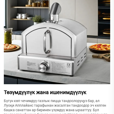
Төзүмдүүлүк жана ишенимдүүлүк
Бүгүн көп чечимдүү газлык пицца тандоолоруңуз бар, ал
Луоқи Апплайанс тарафынан жасалган тандоодор эч келген
башка санаттан ар биринен үзүмдүү жана ырааттуу. Бул