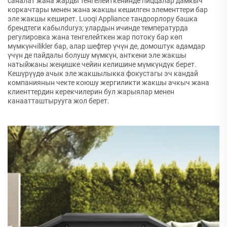
саналат жана жарды тенгелейткенинде пиццалар дамкыч
коркачтары менен жана жакшы кешилген элементтери бар
эле жакшы кеширет. Luoqi Appliance тандоорлору башка
брендтеги кабылdurуз; улардын ичинде температурда
регулировка жана тенгелейткен жар потоку бар көп
мүмкүнчilikler бар, алар шефтер үчүн де, домоштук адамдар
үчүн де пайдалы болушу мүмкүн, анткени эле жакшы
натыйжаны жеңишке чейин келишине мүмкүндүк берет.
Кешүрүүдө ачык эле жакшылыкка фокустагы эч кандай
компаниянын чекте коюшу жергиликти жакшы ачкыч жана
клиенттердин керекчилерин бул жарыялар менен
канаатташтырууга жол берет.