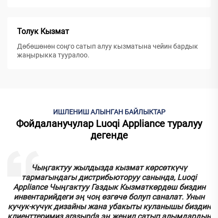
Толук Кызмат
Дөбөшөнөн соңго сатып алуу кызматына чейин бардык
жаңырыкка тууралoo.
ИШЛЕНИШ АЛЫНГАН БАЙЛЫКТАР
Фойдаланучулар Luoqi Appliance туралуу
дегенде
к
Чыңгактуу жылдызда кызмат көрсөткүчү
тармагындагы дистрибьюторуу санында, Luoqi
.
Appliance Чыңгактуу Газдык Кызматкөрдөш биздин
инвентарийдеги эң чоң өзгөчө болуп саналат. Унын
кучук-күчүк дизайны жана убакыты куланышы биздин
у
клиенттеримиз аrasыnda эң жеңил сатып алымдардын