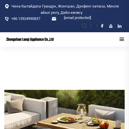
Чина Кытайдагы Гуандун, Жонгшан, Дунфенг катасы, Минле
айыл уюгу, Дейо көчөсү
[email protected]
+86 13924990837