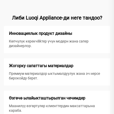
Либи Luoqi Appliance-ди неге тандоо?
Инновациялык продукт дизайны
Көпчүлүк керекчilikтер үчүн модерн жана сапер
дизайнерлор.
Жогорку сапаттагы материалдар
Премиум материалдор ыктымалдуулук жана эч нерсе
бирокойду берет.
Өзгөчө ылайыкташтырылган чечимдер
Маанилүү өзгөртүлөр клиенттердин максаттарына
караба.