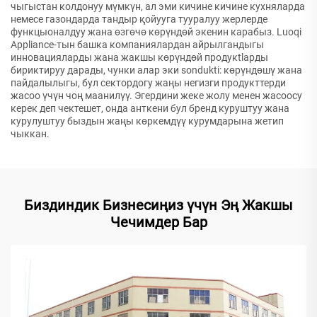
чыгыстан колдонуу мүмкүн, ал эми кичине кичине кухняларда
немесе газондарда тандыр қойууга тууралуу жерлерде
функцыоналдуу жана өзгөчө көрүндөй экенин карабыз. Luoqi
Appliance-тын башка компаниялардан айрылгандыгы
инновацияларды жана жакшы көрүндөй продукtlарды
бириктируу дарады, чунки алар эки sondukti: көрүндөшү жана
пайдалылыгы, бул сектордогу жаңы негизги продукттерди
жасоо үчүн чоң маанилүү. Эгердини жеке жолу менен жасоосу
керек деп чектешет, онда анткени бул бренд куруштуу жана
курулуштуу быздын жаңы көркемдүү курумдарына жетип
чыккан.
Биздиндик Бизнесиңиз үчүн Эң Жакшы
Чечимдер Бар