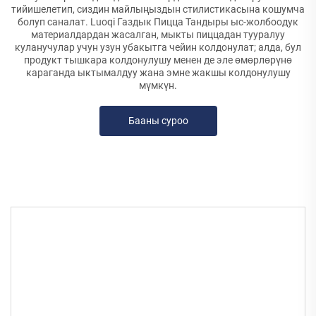
тийишелетип, сиздин майлыңыздын стилистикасына кошумча
болуп саналат. Luoqi Газдык Пицца Тандыры ыс-жолбоодук
материалдардан жасалган, мыкты пиццадан тууралуу
куланучулар учун узун убакытга чейин колдонулат; алда, бул
продукт тышкара колдонулушу менен де эле өмөрлөрүнө
караганда ыктымалдуу жана эмне жакшы колдонулушу
мүмкүн.
Бааны суроо