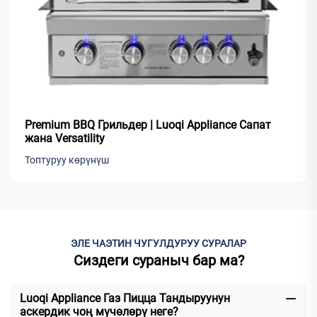
Premium BBQ Грильдер | Luoqi Appliance Сапат
жана Versatility
Топтуруу көрүнүш
ЭЛЕ ЧАЭТИН ЧУГУЛДУРУУ СУРАЛАР
Сиздеги сураныч бар ма?
Luoqi Appliance Газ Пицца Тандыруунун
аскердик чоң мүчөлөрү неге?