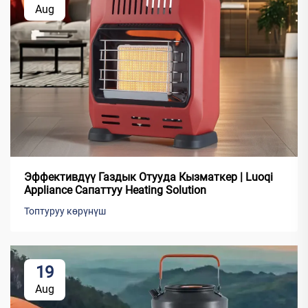
Aug
Эффективдүү Газдык Отууда Кызматкер | Luoqi
Appliance Сапаттуу Heating Solution
Топтуруу көрүнүш
19
Aug