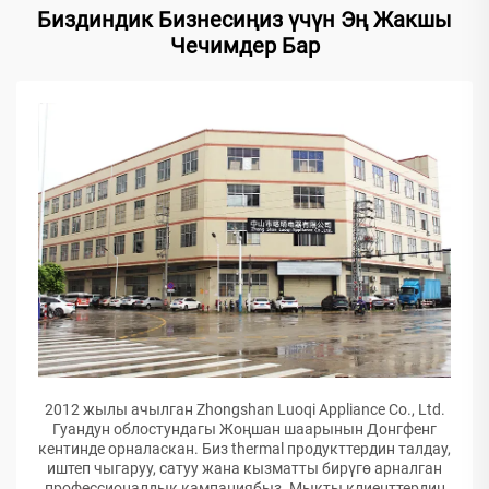
Биздиндик Бизнесиңиз үчүн Эң Жакшы
Чечимдер Бар
2012 жылы ачылган Zhongshan Luoqi Appliance Co., Ltd.
Гуандун облостундагы Жоңшан шаарынын Донгфенг
кентинде орналаскан. Биз thermal продукттердин талдау,
иштеп чыгаруу, сатуу жана кызматты бирүгө арналган
профессионалдык кампаниябыз. Мыкты клиенттердин