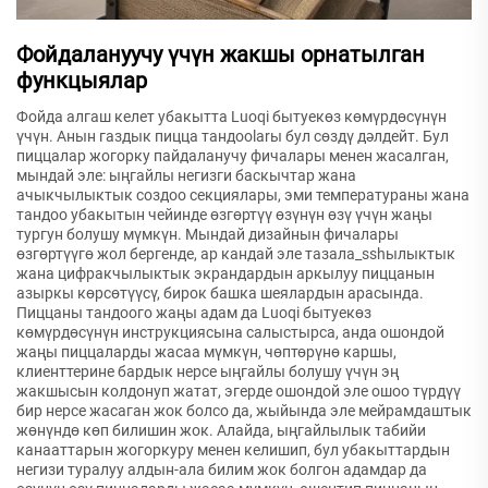
Фойдалануучу үчүн жакшы орнатылган
функцыялар
Фойда алгаш келет убакытта Luoqi бытуекөз көмүрдөсүнүн
үчүн. Анын газдык пицца тандоolarы бул сөздү дәлдейт. Бул
пиццалар жогорку пайдаланучу фичалары менен жасалган,
мындай эле: ыңгайлы негизги баскычтар жана
ачыкчылыктык создоо секциялары, эми температураны жана
тандоо убакытын чейинде өзгөртүү өзүнүн өзү үчүн жаңы
тургун болушу мүмкүн. Мындай дизайнын фичалары
өзгөртүүгө жол бергенде, ар кандай эле тазала_sshылыктык
жана цифракчылыктык экрандардын аркылуу пиццанын
азыркы көрсөтүүсү, бирок башка шеялардын арасында.
Пиццаны тандоого жаңы адам да Luoqi бытуекөз
көмүрдөсүнүн инструкциясына салыстырса, анда ошондой
жаңы пиццаларды жасаа мүмкүн, чөптөрүнө каршы,
клиенттерине бардык нерсе ыңгайлы болушу үчүн эң
жакшысын колдонуп жатат, эгерде ошондой эле ошоо түрдүү
бир нерсе жасаган жок болсо да, жыйында эле мейрамдаштык
жөнүндө көп билишин жок. Алайда, ыңгайлылык табийи
канааттарын жогоркуру менен келишип, бул убакыттардын
негизи туралуу алдын-ала билим жок болгон адамдар да