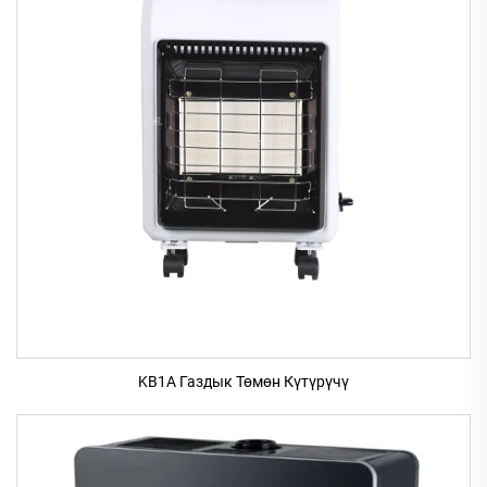
KB1A Газдык Төмөн Күтүрүчү