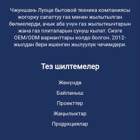
Чжуншань Луоци бытовой техника компаниясы
жогорку сапаттуу газ менен жылытылган
бөлмелерди, ачык аба үчүн газ жылыткычтарын
жана газ плиталарын сунуш кылат. Сизге
OEM/ODM варианттары колдо болгон. 2012-
жылдан бери ишенген жылуулук чечимдери.
Тез шилтемелер
Жөнүндө
Байланыш
Проекттер
Жаңылыктар
Продукциялар