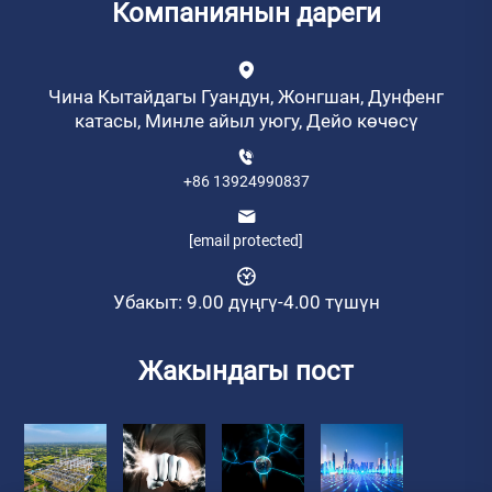
Компаниянын дареги
Чина Кытайдагы Гуандун, Жонгшан, Дунфенг
катасы, Минле айыл уюгу, Дейо көчөсү
+86 13924990837
[email protected]
Убакыт: 9.00 дүңгү-4.00 түшүн
Жакындагы пост