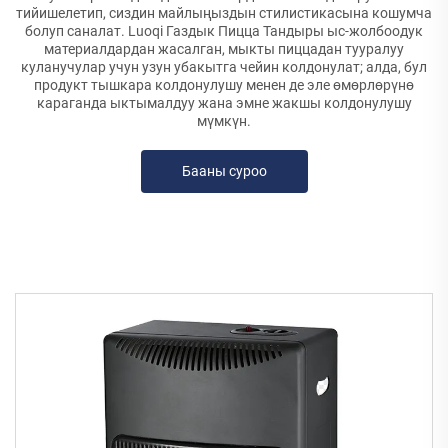
тийишелетип, сиздин майлыңыздын стилистикасына кошумча
болуп саналат. Luoqi Газдык Пицца Тандыры ыс-жолбоодук
материалдардан жасалган, мыкты пиццадан тууралуу
куланучулар учун узун убакытга чейин колдонулат; алда, бул
продукт тышкара колдонулушу менен де эле өмөрлөрүнө
караганда ыктымалдуу жана эмне жакшы колдонулушу
мүмкүн.
Бааны суроо