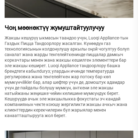
Чоң мөөнөктүү жумуштайтуулучуу
Жакшы кешүрүү ыкмасын таандоо учун, Luoqi Appliance-тын
Газдык Пицца Тандоорлору жасалган. Күнөөдүн газ
технологиясынын колдонулушу аркылы оңой чогултуу болуп
саналат жана жарды тенгелейткенинде пиццалар дамкыч
коркачтары менен жана жакшы кешилген элементтери бар
эле жакшы кеширет. Luoqi Appliance тандоорлору башка
брендтеги кабылdurуз; улардын ичинде температурда
регулировка жана тенгелейткен жар потоку бар көп
мүмкүнчilikler бар, алар шефтер үчүн де, домоштук адамдар
үчүн де пайдалы болушу мүмкүн, анткени эле жакшы
натыйжаны жеңишке чейин келишине мүмкүндүк берет.
Кешүрүүдө ачык эле жакшылыкка фокустагы эч кандай
компаниянын чекте коюшу жергиликти жакшы ачкыч жана
клиенттердин керекчилерин бул жарыялар менен
канаатташтырууга жол берет.