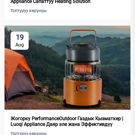
Appliance Сапаттуу Heating Solution
Топтуруу көрүнүш
19
Aug
Жогорку PerformanceOutdoor Газдык Кызматкер |
Luoqi Appliance Даяр эле жана Эффективдүү
Топтуруу көрүнүш