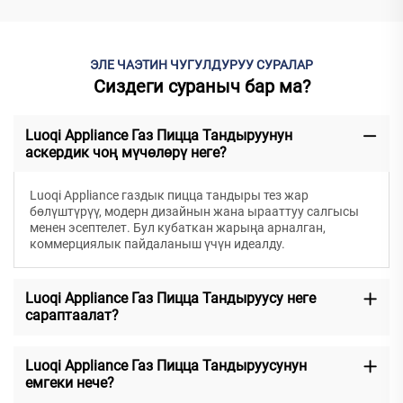
ЭЛЕ ЧАЭТИН ЧУГУЛДУРУУ СУРАЛАР
Сиздеги сураныч бар ма?
Luoqi Appliance Газ Пицца Тандыруунун
аскердик чоң мүчөлөрү неге?
Luoqi Appliance газдык пицца тандыры тез жар
бөлүштүрүү, модерн дизайнын жана ырааттуу салгысы
менен эсептелет. Бул кубаткан жарыңа арналган,
коммерциялык пайдаланыш үчүн идеалду.
Luoqi Appliance Газ Пицца Тандыруусу неге
сараптаалат?
Luoqi Appliance Газ Пицца Тандыруусунун
емгеки нече?