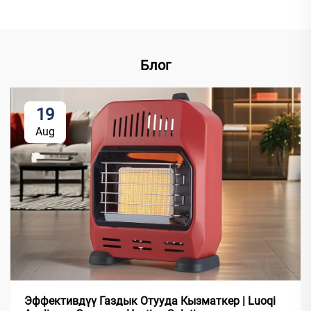
Блог
19
Aug
Эффективдүү Газдык Отууда Кызматкер | Luoqi