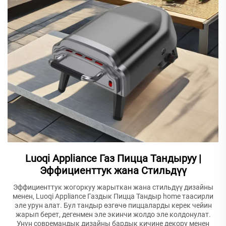
Luoqi Appliance Газ Пицца Тандыруу |
Эффициенттук жана Стильдүү
Эффициенттук жогоркуу жарыткан жана стильдүү дизайны
менен, Luoqi Appliance Газдык Пицца Тандыр home таасирли
эле урун алат. Бул тандыр өзгөчө пиццаларды керек чейин
жарып берет, дегенмен эле экинчи жолдо эле колдонулат.
Унун совремандык дизайны бардык кичине декору менен