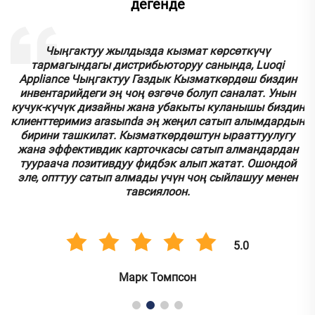
дегенде
к
Чыңгактуу жылдызда кызмат көрсөткүчү
тармагындагы дистрибьюторуу санында, Luoqi
.
Appliance Чыңгактуу Газдык Кызматкөрдөш биздин
инвентарийдеги эң чоң өзгөчө болуп саналат. Унын
кучук-күчүк дизайны жана убакыты куланышы биздин
у
клиенттеримиз аrasыnda эң жеңил сатып алымдардын
бирини ташкилат. Кызматкөрдөштун ырааттуулугу
.
жана эффективдик карточкасы сатып алмандардан
туураача позитивдуу фидбэк алып жатат. Ошондой
эле, опттуу сатып алмады үчүн чоң сыйлашуу менен
тавсиялоон.
5.0
Марк Томпсон