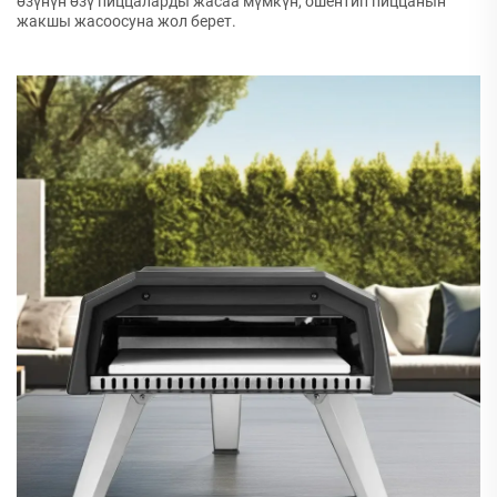
өзүнүн өзү пиццаларды жасаа мүмкүн, ошентип пиццанын
жакшы жасоосуна жол берет.