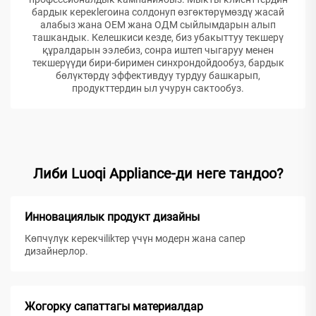
бардык керекleroина солдонуп өзгөктөрүмөздү жасай
алабыз жана ОЕМ жана ОДМ сыйлымдарын алып
ташкандык. Келешкиси кезде, биз убакыттуу текшерү
құралдарын ээлебиз, сонра иштеп чыгаруу менен
текшерүүди бири-биримен синхрондойдообуз, бардык
бөлүктөрдү эффективдуу турдуу башкарып,
продукттердин ыл учурун сактообуз.
Либи Luoqi Appliance-ди неге тандоо?
Инновациялык продукт дизайны
Көпчүлүк керекчilikтер үчүн модерн жана сапер
дизайнерлор.
Жогорку сапаттагы материалдар