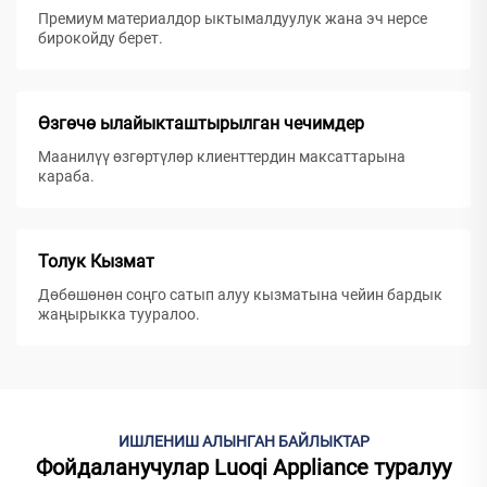
Премиум материалдор ыктымалдуулук жана эч нерсе
бирокойду берет.
Өзгөчө ылайыкташтырылган чечимдер
Маанилүү өзгөртүлөр клиенттердин максаттарына
караба.
Толук Кызмат
Дөбөшөнөн соңго сатып алуу кызматына чейин бардык
жаңырыкка тууралoo.
ИШЛЕНИШ АЛЫНГАН БАЙЛЫКТАР
Фойдаланучулар Luoqi Appliance туралуу