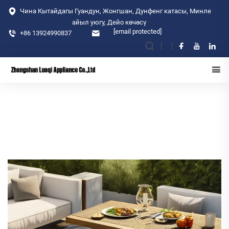
Чина Кытайдагы Гуандун, Жонгшан, Дунфенг катасы, Минле
айыл уюгу, Дейо көчөсү
[email protected]
+86 13924990837