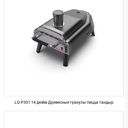
LQ-P301 14 дюйм Древесные гранулы пицца тандыр