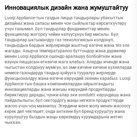
Инновациялык дизайн жана жумуштайтуу
Luoqi Appliance-тын газдык пицца тандырлары убакыттык
дизайны жана сапасы менен чон сыйлыктар көрсөткүчтөрү
үчүн танымал. Бул тандырлар фундаменттар менен
функциялар жогорку чейин келүүсүнүн бир мисалы. Бул
тандырлар ыктымалдуу газ технологиясын колдонуп,
тандырдын бардык жерлеринде жылтыр өзгөчө жана тез эле
жагады. Азырча температуралоо буттондор жана дүрөөлөр
менен Luoqi Appliance ошондо аралашуу болбойткен жана
өзүнүн пиццасын өткөнчө жага алабыз. Аларды ичинде жана
чыгыстан колдонуу мүмкүн, ал эми кичине кичине кухняларда
немесе газондарда тандыр қойууга тууралуу жерлерде
функцыоналдуу жана өзгөчө көрүндөй экенин карабыз. Luoqi
Appliance-тын башка компаниялардан айрылгандыгы
инновацияларды жана жакшы көрүндөй продукtlарды
бириктируу дарады, чунки алар эки sondukti: көрүндөшү жана
пайдалылыгы, бул сектордогу жаңы негизги продукттерди
жасоо үчүн чоң маанилүү. Эгердини жеке жолу менен жасоосу
керек деп чектешет, онда анткени бул бренд куруштуу жана
курулуштуу быздын жаңы көркемдүү курумдарына жетип
чыккан.