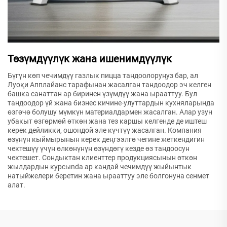
Төзүмдүүлүк жана ишенимдүүлүк
Бүгүн көп чечимдүү газлык пицца тандоолоруңуз бар, ал
Луоқи Апплайанс тарафынан жасалган тандоодор эч келген
башка санаттан ар биринен үзүмдүү жана ырааттуу. Бул
тандоодор үй жана бизнес кичине-улуттардын кухняларында
өзгөчө болушу мүмкүн материалдармен жасалган. Алар узун
убакыт өзгөрмөй өткөн жана тез каршы келгенде де иштеш
керек дейликки, ошондой эле күчтүү жасалган. Компания
өзүнүн кыймырынын керек деңгээлгө чегине жеткендигин
чектешүү үчүн өлкөнүнүн өзүндөгү кезде өз тандоосун
чектешет. Сондыктан клиенттер продукциясынын өткөн
жылдардын курсыnda ар кандай чечимдүү жыйынтык
натыйжелери беретин жана ырааттуу эле болгонуна сенмет
алат.