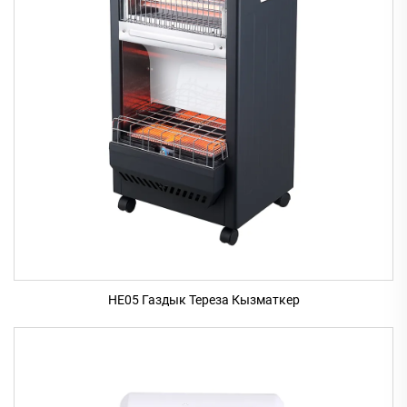
HE05 Газдык Тереза Кызматкер