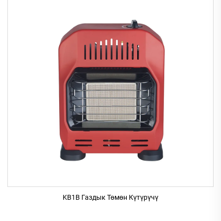
KB1B Газдык Төмөн Күтүрүчү