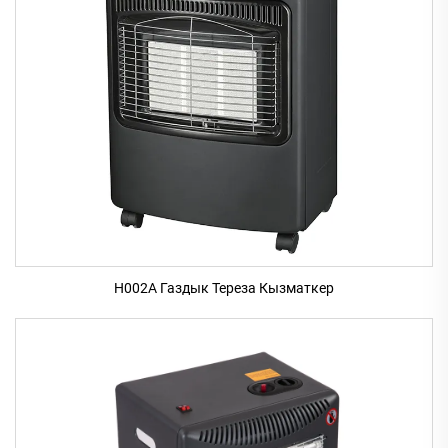
H002A Газдык Тереза Кызматкер