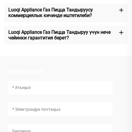
Luoqi Appliance Газ Пицца Тандыруусу
коммерциялык кичинде иштетилеби?
Luoqi Appliance Газ Пицца Тандыруу үчүн нече
чейинки гарантития берет?
Байланышуу