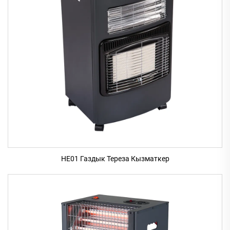
HE01 Газдык Тереза Кызматкер