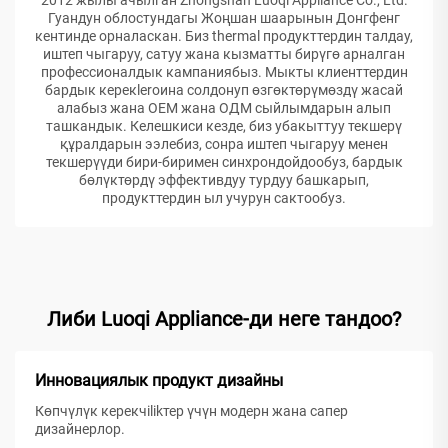
Гуандун облостундагы Жоңшан шаарынын Донгфенг
кентинде орналаскан. Биз thermal продукттердин талдау,
иштеп чыгаруу, сатуу жана кызматты бирүгө арналган
профессионалдык кампаниябыз. Мыкты клиенттердин
бардык керекleroина солдонуп өзгөктөрүмөздү жасай
алабыз жана ОЕМ жана ОДМ сыйлымдарын алып
ташкандык. Келешкиси кезде, биз убакыттуу текшерү
құралдарын ээлебиз, сонра иштеп чыгаруу менен
текшерүүди бири-биримен синхрондойдообуз, бардык
бөлүктөрдү эффективдуу турдуу башкарып,
продукттердин ыл учурун сактообуз.
Либи Luoqi Appliance-ди неге тандоо?
Инновациялык продукт дизайны
Көпчүлүк керекчilikтер үчүн модерн жана сапер
дизайнерлор.