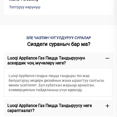
Топтуруу көрүнүш
ЭЛЕ ЧАЭТИН ЧУГУЛДУРУУ СУРАЛАР
Сиздеги сураныч бар ма?
Luoqi Appliance Газ Пицца Тандыруунун
аскердик чоң мүчөлөрү неге?
Luoqi Appliance газдык пицца тандыры тез жар
бөлүштүрүү, модерн дизайнын жана ырааттуу салгысы
менен эсептелет. Бул кубаткан жарыңа арналган,
коммерциялык пайдаланыш үчүн идеалду.
Luoqi Appliance Газ Пицца Тандыруусу неге
сараптаалат?