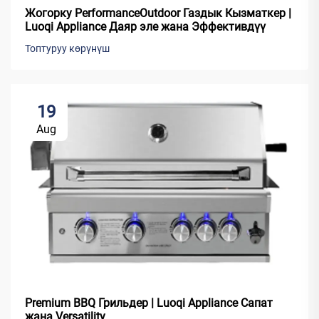
Жогорку PerformanceOutdoor Газдык Кызматкер |
Luoqi Appliance Даяр эле жана Эффективдүү
Топтуруу көрүнүш
19
Aug
Premium BBQ Грильдер | Luoqi Appliance Сапат
жана Versatility