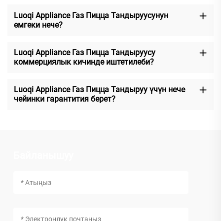
Luoqi Appliance Газ Пицца Тандыруусунун
емгеки нече?
Luoqi Appliance Газ Пицца Тандыруусу
коммерциялык кичинде иштетилеби?
Luoqi Appliance Газ Пицца Тандыруу үчүн нече
чейинки гарантития берет?
Байланышуу