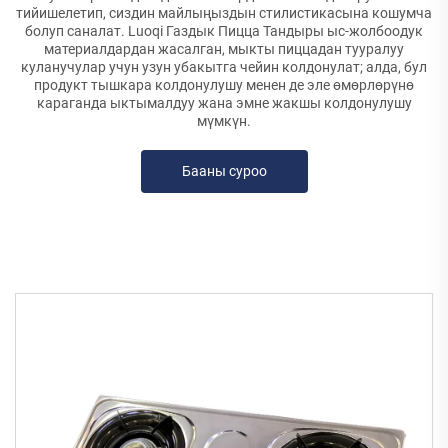
тийишелетип, сиздин майлыңыздын стилистикасына кошумча
болуп саналат. Luoqi Газдык Пицца Тандыры ыс-жолбоодук
материалдардан жасалган, мыкты пиццадан тууралуу
куланучулар учун узун убакытга чейин колдонулат; алда, бул
продукт тышкара колдонулушу менен де эле өмөрлөрүнө
караганда ыктымалдуу жана эмне жакшы колдонулушу
мүмкүн.
Бааны суроо