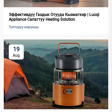
Эффективдүү Газдык Отууда Кызматкер | Luoqi
Appliance Сапаттуу Heating Solution
Топтуруу көрүнүш
19
Aug