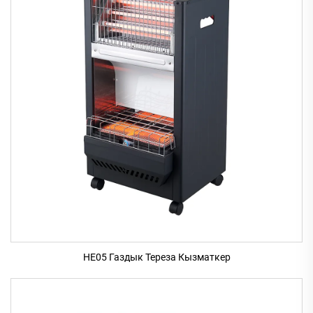
HE05 Газдык Тереза Кызматкер