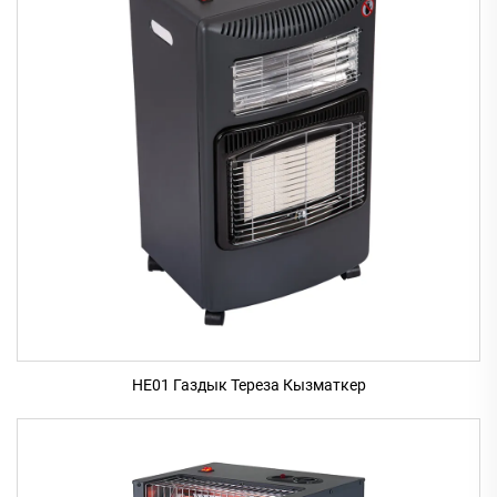
HE01 Газдык Тереза Кызматкер