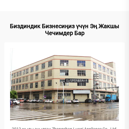
Биздиндик Бизнесиңиз үчүн Эң Жакшы
Чечимдер Бар
2012 жылы ачылган Zhongshan Luoqi Appliance Co., Ltd.