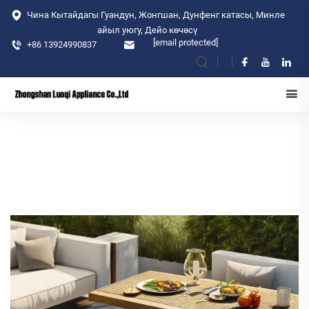
Чина Кытайдагы Гуандун, Жонгшан, Дунфенг катасы, Минле
айыл уюгу, Дейо көчөсү
[email protected]
+86 13924990837