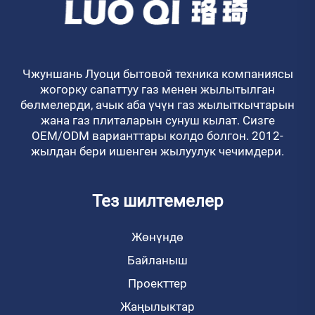
Чжуншань Луоци бытовой техника компаниясы
жогорку сапаттуу газ менен жылытылган
бөлмелерди, ачык аба үчүн газ жылыткычтарын
жана газ плиталарын сунуш кылат. Сизге
OEM/ODM варианттары колдо болгон. 2012-
жылдан бери ишенген жылуулук чечимдери.
Тез шилтемелер
Жөнүндө
Байланыш
Проекттер
Жаңылыктар