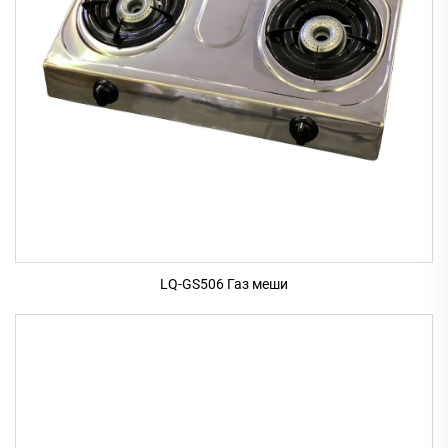
LQ-GS506 Газ меши