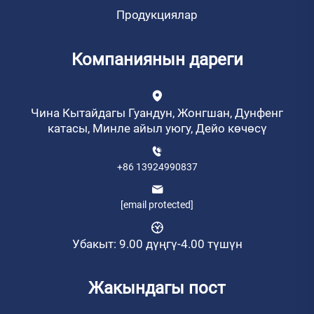
Продукциялар
Компаниянын дареги
Чина Кытайдагы Гуандун, Жонгшан, Дунфенг
катасы, Минле айыл уюгу, Дейо көчөсү
+86 13924990837
[email protected]
Убакыт: 9.00 дүңгү-4.00 түшүн
Жакындагы пост