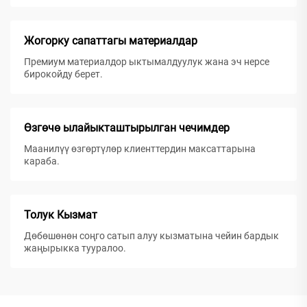
Жогорку сапаттагы материалдар
Премиум материалдор ыктымалдуулук жана эч нерсе
бирокойду берет.
Өзгөчө ылайыкташтырылган чечимдер
Маанилүү өзгөртүлөр клиенттердин максаттарына
караба.
Толук Кызмат
Дөбөшөнөн соңго сатып алуу кызматына чейин бардык
жаңырыкка тууралoo.