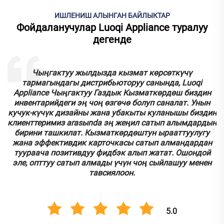
ИШЛЕНИШ АЛЫНГАН БАЙЛЫКТАР
Фойдаланучулар Luoqi Appliance туралуу
дегенде
к
Чыңгактуу жылдызда кызмат көрсөткүчү
тармагындагы дистрибьюторуу санында, Luoqi
.
Appliance Чыңгактуу Газдык Кызматкөрдөш биздин
инвентарийдеги эң чоң өзгөчө болуп саналат. Унын
кучук-күчүк дизайны жана убакыты куланышы биздин
у
клиенттеримиз аrasыnda эң жеңил сатып алымдардын
бирини ташкилат. Кызматкөрдөштун ырааттуулугу
.
жана эффективдик карточкасы сатып алмандардан
туураача позитивдуу фидбэк алып жатат. Ошондой
эле, опттуу сатып алмады үчүн чоң сыйлашуу менен
тавсиялоон.
5.0