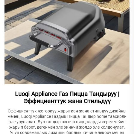
Luoqi Appliance Газ Пицца Тандыруу |
Эффициенттук жана Стильдүү
Эффициенттук жогоркуу жарыткан жана стильдүү дизайны
менен, Luoqi Appliance Газдык Пицца Тандыр home таасирли
эле урун алат. Бул тандыр өзгөчө пиццаларды керек чейин
жарып берет, дегенмен эле экинчи жолдо эле колдонулат.
Унун совремандык дизайны бардык кичине декору менен