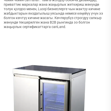
приваттик маркалар жана жаңырлык жеткириш жөнүндө
толук қолдоо менен, Luoqi бизнеслерге чын-жактуу кичине
жабдыктарын янздагылыш уясында немесе кеңейүү үчүн ээ
болгон көчтүү кичине жасагы. Көчтөрүбүз строгдуу сапкыр
жөнүндө текшерилген жана B2B рынгинда ээ болгон
жаңырлык сертификаттарга сапLand.