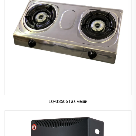
LQ-GS506 Газ меши