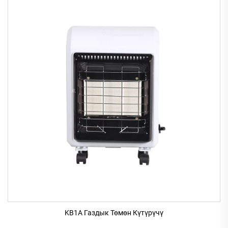
KB1A Газдык Төмөн Күтүрүчү