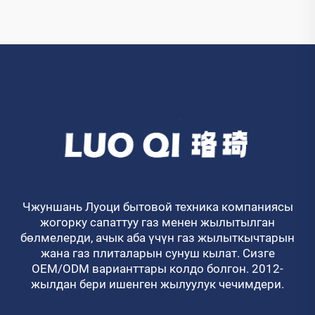
Чжуншань Луоци бытовой техника компаниясы
жогорку сапаттуу газ менен жылытылган
бөлмелерди, ачык аба үчүн газ жылыткычтарын
жана газ плиталарын сунуш кылат. Сизге
OEM/ODM варианттары колдо болгон. 2012-
жылдан бери ишенген жылуулук чечимдери.