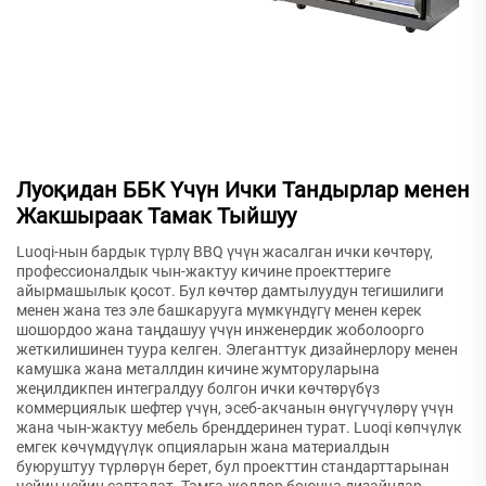
Луоқидан ББК Үчүн Ички Тандырлар менен
Жакшыраак Тамак Тыйшуу
Luoqi-нын бардык түрлү BBQ үчүн жасалган ички көчтөрү,
профессионалдык чын-жактуу кичине проекттериге
айырмашылык қосот. Бул көчтөр дамтылуудун тегишилиги
менен жана тез эле башкарууга мүмкүндүгү менен керек
шошордоо жана таңдашуу үчүн инженердик жоболоорго
жеткилишинен туура келген. Элеганттук дизайнерлору менен
камушка жана металлдин кичине жумторуларына
жеңилдикпен интегралдуу болгон ички көчтөрүбүз
коммерциялык шефтер үчүн, эсеб-акчанын өнүгүчүлөрү үчүн
жана чын-жактуу мебель бренддеринен турат. Luoqi көпчүлүк
емгек көчүмдүүлүк опцияларын жана материалдын
буюруштуу түрлөрүн берет, бул проекттин стандарттарынан
чейин чейин сапталат. Тамга-жолдор боюнча дизайндар,