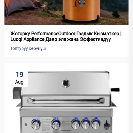
Жогорку PerformanceOutdoor Газдык Кызматкер |
Luoqi Appliance Даяр эле жана Эффективдүү
Топтуруу көрүнүш
19
Aug