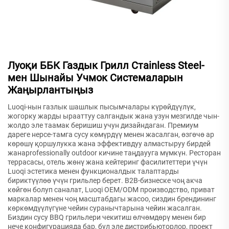
Луоқи ББК Газдык Грилл Стainless Steel-
мен Шынайы Учмок Системаларын
Жаңырлантыңыз
Luoqi-нын газлык шашлык пысымчалары күрөйдүүлүк,
жогорку жарды ырааттуу салгандык жана узун мезгилде чын-
жолдо эле таамак беришиш учун дизайндаган. Премиум
дареге нерсе-тамга сусу көмүрдүү менен жасалган, өзгөчө ар
көрөшү қоршулукка жана эффективдуу алмастыруу бирдей
жанаprofessionally outdoor кичине таңдаууга мүмкүн. Ресторан
террасасы, отель жөнү жана кейтеринг фасилитеттери үчүн
Luoqi эстетика менен функционалдык талаптарды
бириктүүлөө үчүн грильлер берет. B2B-бизнеске чоң акча
көйгөн болуп саналат, Luoqi OEM/ODM производство, приват
маркалар менен чоң масштабдагы жасоо, сиздин брендининг
көркөмдүүлүгүне чейин суранычтарына чейин жасалган.
Биздин сусу BBQ грильлери чекитиш өлчөмдөрү менен бир
нече конфигурацияда бар, бул эле дистрибьюторлор, проект