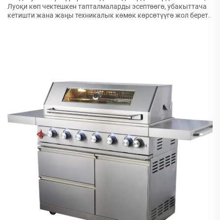
Луоқи көп чектешкен тапталмаларды эсептөөгө, убакыттача
кетишти жана жаңы техникалык көмөк көрсөтүүгө жол берет.