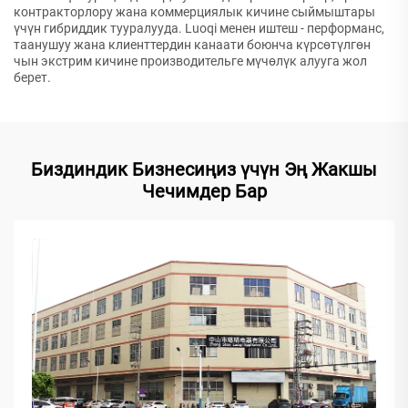
контракторлору жана коммерциялык кичине сыймыштары
үчүн гибриддик тууралууда. Luoqi менен иштеш - перформанс,
таанушуу жана клиенттердин канаати боюнча күрсөтүлгөн
чын экстрим кичине производительге мүчөлүк алууга жол
берет.
Биздиндик Бизнесиңиз үчүн Эң Жакшы
Чечимдер Бар