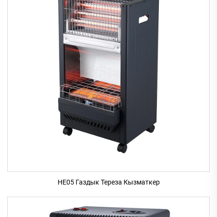
HE05 Газдык Тереза Кызматкер