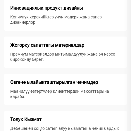
Инновациялык продукт дизайны
Көпчүлүк керекчilikтер үчүн модерн жана сапер
дизайнерлор.
Жогорку сапаттагы материалдар
Премиум материалдор ыктымалдуулук жана эч нерсе
бирокойду берет.
Өзгөчө ылайыкташтырылган чечимдер
Маанилүү өзгөртүлөр клиенттердин максаттарына
караба.
Толук Кызмат
Дөбөшөнөн соңго сатып алуу кызматына чейин бардык