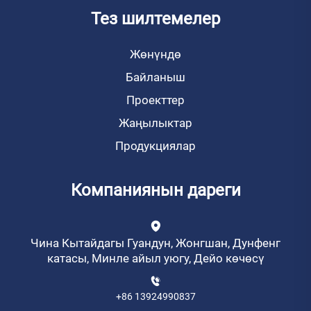
Тез шилтемелер
Жөнүндө
Байланыш
Проекттер
Жаңылыктар
Продукциялар
Компаниянын дареги
Чина Кытайдагы Гуандун, Жонгшан, Дунфенг
катасы, Минле айыл уюгу, Дейо көчөсү
+86 13924990837