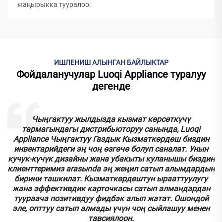
жаңырыкка тууралoo.
ИШЛЕНИШ АЛЫНГАН БАЙЛЫКТАР
Фойдаланучулар Luoqi Appliance туралуу
дегенде
к
Чыңгактуу жылдызда кызмат көрсөткүчү
тармагындагы дистрибьюторуу санында, Luoqi
.
Appliance Чыңгактуу Газдык Кызматкөрдөш биздин
инвентарийдеги эң чоң өзгөчө болуп саналат. Унын
кучук-күчүк дизайны жана убакыты куланышы биздин
у
клиенттеримиз аrasыnda эң жеңил сатып алымдардын
бирини ташкилат. Кызматкөрдөштун ырааттуулугу
.
жана эффективдик карточкасы сатып алмандардан
туураача позитивдуу фидбэк алып жатат. Ошондой
эле, опттуу сатып алмады үчүн чоң сыйлашуу менен
тавсиялоон.