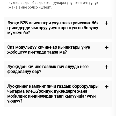
кухнялардын бардык кошуулары үчүн көзгөчтүүлүк
жана эмне болсо иштейт.
Луоқи Б2Б клиенттери үчүн электрических ббк
грильдерди чыгаруу үчүн көрсөтүлгөн болушу
мүмкүн бе?
Сиз модульдуу кичине ар кычактары үчүн
жобоштуу пичтерди тааза ма?
Луоқидан кичине газлык пич алууда неге
фойдалануу бар?
Луоқининг кампинг пичи газдык борборулары
чыгарма элеكتрондук дүкөндерге жана
мобилдик кичинелерди таап кылуучular үчүн
уюшуу?