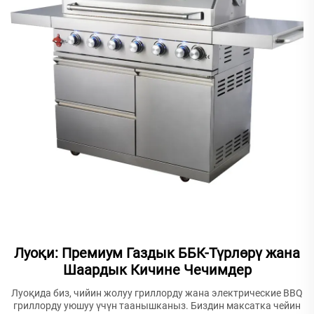
Луоқи: Премиум Газдык ББК-Түрлөрү жана
Шаардык Кичине Чечимдер
Луоқида биз, чийин жолуу гриллорду жана электрические BBQ
гриллорду уюшуу үчүн таанышканыз. Биздин максатка чейин