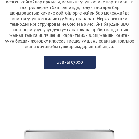
келген көйгөйлөр аркылы, кампинг үчүн кичине портативдык
газ гриллерден башталганда, толук тастары бар
шаңыраактык кичине көйгөйлөрге чейин бар мекенжайда
көйгөй үчүн жеткиликтүү болуп саналат. Нержавеющий
темирден конструирование боюнча эмес, биз бардык BBQ
фанаттери үчүн узундуктуу сапат жана ар бир кандаттык
жыйынтыкка иштешенин карактыйбыз. Эң жакшы көйгөй
үчүн биздин жогорку класска тиешелүү шаңыраактык гриллор
жана кичине бытушкарымдарын табыңыз.
Бааны суроо