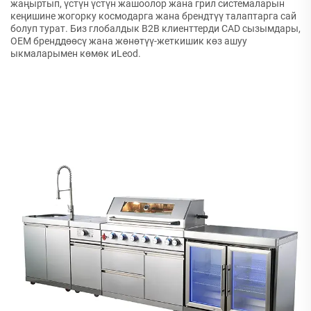
жаңыртып, үстүн үстүн жашоолор жана грил системаларын
кеңишине жогорку космодарга жана брендтүү талаптарга сай
болуп турат. Биз глобалдык B2B клиенттерди CAD сызымдары,
OEM бренддөөсү жана жөнөтүү-жеткишик көз ашуу
ыкмаларымен көмөк иLeod.