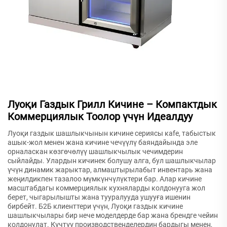
Луоқи Газдык Грилл Кичине – Компактдык
Коммерциялык Тоолор үчүн Идеалдуу
Луоқи газдык шашлыкчынын кичине сериясы кafe, табыстык
ашык-жол менен жана кичине чечүүлү баяндайында эле
орналаскан көзгөчөлүү шашлыкчылык чечимдерин
сыйлайды. Улардын кичинек болушу алга, бул шашлыкчылар
үчүн динамик жарыктар, алмаштырылабыт инвентарь жана
жеңилдикпен тазалоо мүмкүнчүлүктери бар. Алар кичине
масштабдагы коммерциялык кухняларды колдонууга жол
берет, чыгарылышты жана тууралууда ушууға ишенин
бирбейт. Б2Б клиенттери үчүн, Луоқи газдык кичине
шашлыкчылары бир нече моделдерде бар жана брендге чейин
колдонулат. Күчтүү производственделердин бардыгы менен,