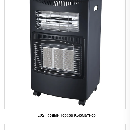
HE02 Газдык Тереза Кызматкер