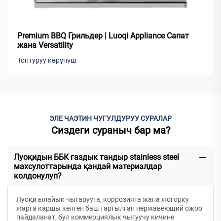
Premium BBQ Грильдер | Luoqi Appliance Сапат
жана Versatility
Топтуруу көрүнүш
ЭЛЕ ЧАЭТИН ЧУГУЛДУРУУ СУРАЛАР
Сиздеги сураныч бар ма?
Луоқидын ББК газдык тандыр stainless steel
махсулоттарында қандай материалдар
колдонулуп?
Луоқи ылайык чыгарууга, коррозияга жана жогорку
жарга каршы келген баш тартылган нержавеющий ожоо
пайдаланат, бул коммерциялык чыгуучу кичине