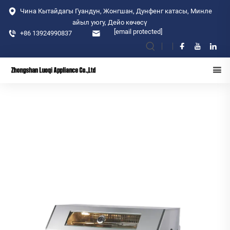
Чина Кытайдагы Гуандун, Жонгшан, Дунфенг катасы, Минле
айыл уюгу, Дейо көчөсү
[email protected]
+86 13924990837