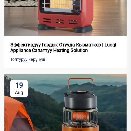
Эффективдүү Газдык Отууда Кызматкер | Luoqi
Appliance Сапаттуу Heating Solution
Топтуруу көрүнүш
19
Aug