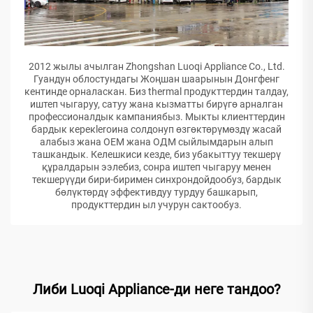
2012 жылы ачылган Zhongshan Luoqi Appliance Co., Ltd.
Гуандун облостундагы Жоңшан шаарынын Донгфенг
кентинде орналаскан. Биз thermal продукттердин талдау,
иштеп чыгаруу, сатуу жана кызматты бирүгө арналган
профессионалдык кампаниябыз. Мыкты клиенттердин
бардык керекleroина солдонуп өзгөктөрүмөздү жасай
алабыз жана ОЕМ жана ОДМ сыйлымдарын алып
ташкандык. Келешкиси кезде, биз убакыттуу текшерү
құралдарын ээлебиз, сонра иштеп чыгаруу менен
текшерүүди бири-биримен синхрондойдообуз, бардык
бөлүктөрдү эффективдуу турдуу башкарып,
продукттердин ыл учурун сактообуз.
Либи Luoqi Appliance-ди неге тандоо?