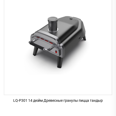
LQ-P301 14 дюйм Древесные гранулы пицца тандыр