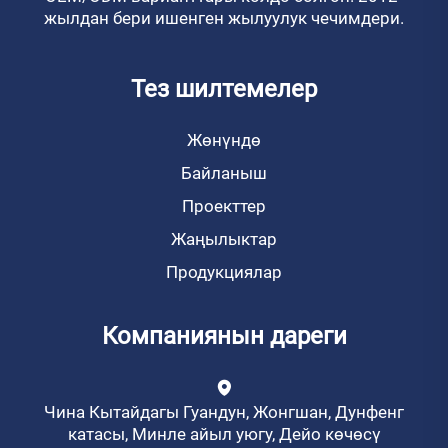
жылдан бери ишенген жылуулук чечимдери.
Тез шилтемелер
Жөнүндө
Байланыш
Проекттер
Жаңылыктар
Продукциялар
Компаниянын дареги
Чина Кытайдагы Гуандун, Жонгшан, Дунфенг
катасы, Минле айыл уюгу, Дейо көчөсү