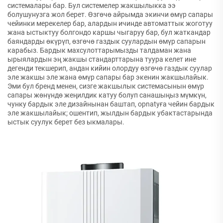
системалары бар. Бул системелер жакшылыкка ээ
болушунузга жол берет. Өзгөчө айрымда экинчи өмүр сапары
чейинки мерекелер бар, алардын ичинде автоматтык жоготуу
жана ыстыктуу болгондо каршы чыгаруу бар, бул жаткандар
баяндарды өкүрүп, өзгөчө газдык суулардын өмүр сапарын
карабыз. Бардык махсулоттарымызды талдаман жана
ырыялардын эң жакшы стандарттарына туура келет ине
дегенди текшерип, андан кийин олордуу өзгөчө газдык суулар
эле жакшы эле жана өмүр сапары бар экенин жакшылайык.
Эми бул бренд менен, сизге жакшылык системасынын өмүр
сапары жөнүндө жеңилдик катуу болуп санашыңыз мүмкүн,
чунку бардык эле дизайнынан баштап, орnatуға чейин бардык
эле жакшылайык; ошентип, жылдын бардык убактастарында
ыстык суулук берет без ыкмалары.