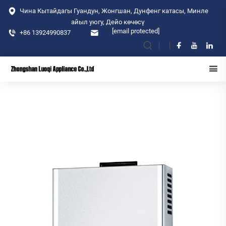
Чина Кытайдагы Гуандун, Жонгшан, Дунфенг катасы, Минле
айыл уюгу, Дейо көчөсү
[email protected]
+86 13924990837