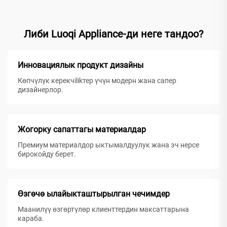
Либи Luoqi Appliance-ди неге тандоо?
Инновациялык продукт дизайны
Көпчүлүк керекчilikтер үчүн модерн жана сапер
дизайнерлор.
Жогорку сапаттагы материалдар
Премиум материалдор ыктымалдуулук жана эч нерсе
бирокойду берет.
Өзгөчө ылайыкташтырылган чечимдер
Маанилүү өзгөртүлөр клиенттердин максаттарына
караба.