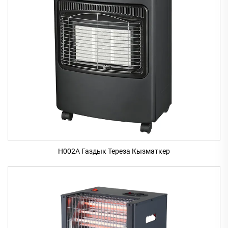
H002A Газдык Тереза Кызматкер