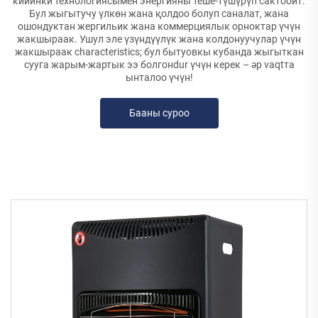
кийинки технологиясымен энергияны теше-түшүрүп сактоойт.
Бул жыгытучу үлкөн жана қолдоо болуп саналат, жана
ошондуктан жергильик жана коммерциялык орноктар үчүн
жакшыраак. Ушул эле үзүндүүлүк жана колдонуучулар үчүн
жакшыраак characteristics; бул бытуовкы кубанда жыгыткан
сууга жарым-жартык ээ болгонdur үчүн керек – әр vaqtта
ынталоо үчүн!
Бааны суроо