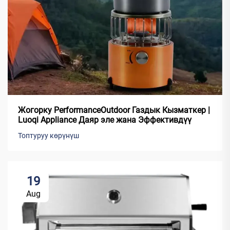
Жогорку PerformanceOutdoor Газдык Кызматкер |
Luoqi Appliance Даяр эле жана Эффективдүү
Топтуруу көрүнүш
19
Aug