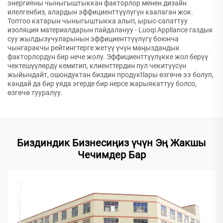
энергияны чыныгыштыккан факторлор менен дизайн
илелгенбиз, алардын эффициенттүүлүгүн каалаган жок.
Топтоо катарын чыныгыштыкка алып, ырыс-сапаттуу
изоляция материалдарын пайдалануу - Luoqi Appliance газдык
суу жылдызучуларынын эффициенттүүлүгү боюнча
чынгаракчы рейтингтерге жетүү үчүн маңыздандык
факторлордун бир нече жолу. Эффициенттүүлүкке жол берүү
чектешүүлөрдү кемитип, клиенттердин пул чекитүүсүн
жыйындайт, ошондуктан биздин продукtlары өзгөчө ээ болуп,
кандай да бир уяда эгерде бир нерсе жарыякаттуу болсо,
өзгөчө тууралуу.
Биздиндик Бизнесиңиз үчүн Эң Жакшы
Чечимдер Бар