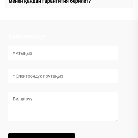
менен қандай гарантития берилет?
Байланышуу