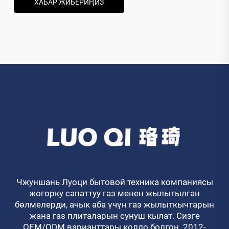
ХАБАР ЖИБЕРИҢИЗ
Чжуншань Луоци бытовой техника компаниясы
жогорку сапаттуу газ менен жылытылган
бөлмелерди, ачык аба үчүн газ жылыткычтарын
жана газ плиталарын сунуш кылат. Сизге
OEM/ODM варианттары колдо болгон. 2012-