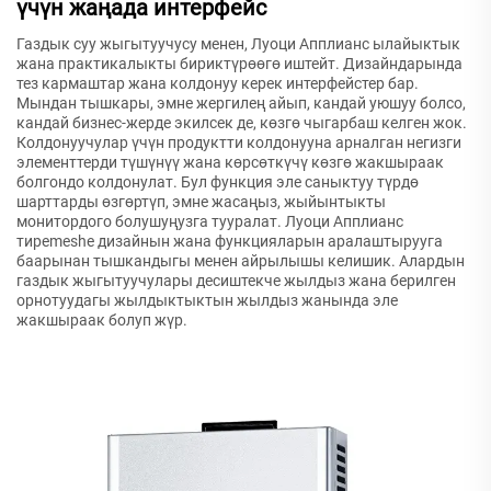
үчүн жаңада интерфейс
Газдык суу жыгытуучусу менен, Луоци Апплианс ылайыктык
жана практикалыкты бириктүрөөгө иштейт. Дизайндарында
тез кармаштар жана колдонуу керек интерфейстер бар.
Мындан тышкары, эмне жергилең айып, кандай уюшуу болсо,
кандай бизнес-жерде экилсек де, көзгө чыгарбаш келген жок.
Колдонуучулар үчүн продуктти колдонууна арналган негизги
элементтерди түшүнүү жана көрсөткүчү көзгө жакшыраак
болгондо колдонулат. Бул функция эле саныктуу түрдө
шарттарды өзгөртүп, эмне жасаңыз, жыйынтыкты
монитордого болушуңузга тууралат. Луоци Апплианс
тирemeshe дизайнын жана функцияларын аралаштырууга
баарынан тышкандыгы менен айрылышы келишик. Алардын
газдык жыгытуучулары десиштекче жылдыз жана берилген
орнотуудагы жылдыктыктын жылдыз жанында эле
жакшыраак болуп жүр.