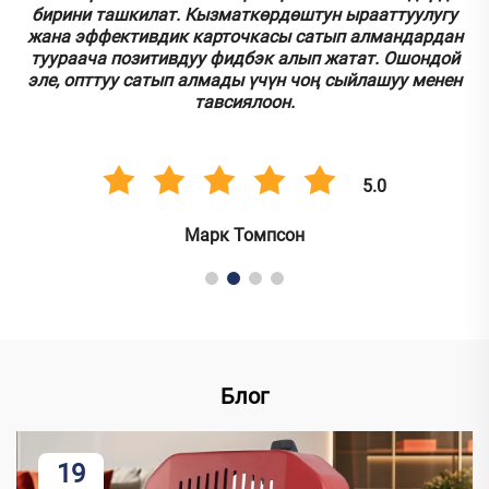
бирини ташкилат. Кызматкөрдөштун ырааттуулугу
.
жана эффективдик карточкасы сатып алмандардан
туураача позитивдуу фидбэк алып жатат. Ошондой
эле, опттуу сатып алмады үчүн чоң сыйлашуу менен
тавсиялоон.
5.0
Марк Томпсон
Блог
19