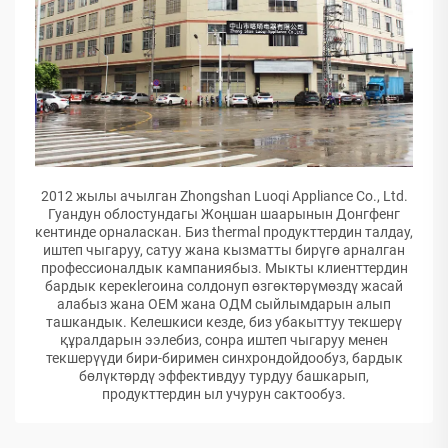
2012 жылы ачылган Zhongshan Luoqi Appliance Co., Ltd.
Гуандун облостундагы Жоңшан шаарынын Донгфенг
кентинде орналаскан. Биз thermal продукттердин талдау,
иштеп чыгаруу, сатуу жана кызматты бирүгө арналган
профессионалдык кампаниябыз. Мыкты клиенттердин
бардык керекleroина солдонуп өзгөктөрүмөздү жасай
алабыз жана ОЕМ жана ОДМ сыйлымдарын алып
ташкандык. Келешкиси кезде, биз убакыттуу текшерү
құралдарын ээлебиз, сонра иштеп чыгаруу менен
текшерүүди бири-биримен синхрондойдообуз, бардык
бөлүктөрдү эффективдуу турдуу башкарып,
продукттердин ыл учурун сактообуз.