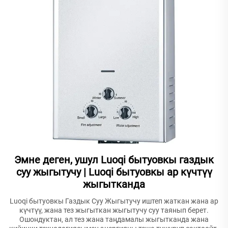
Эмне деген, ушул Luoqi бытуовкы газдык
суу жыгытучу | Luoqi бытуовкы ар күчтүү
жыгытканда
Luoqi бытуовкы Газдык Суу Жыгытучу иштеп жаткан жана ар
күчтүү, жана тез жыгыткан жыгытучу суу таянып берет.
Ошондуктан, ал тез жана таңдамалы жыгытканда жана