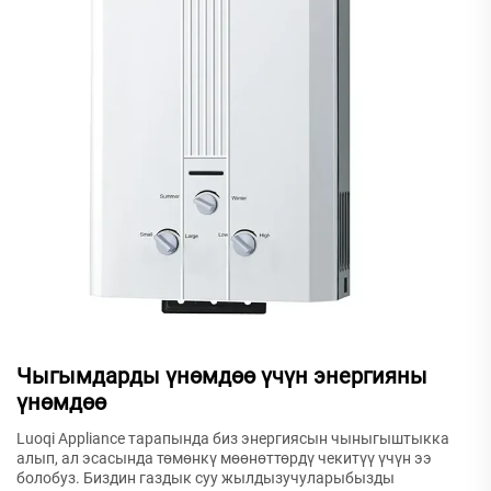
Чыгымдарды үнөмдөө үчүн энергияны
үнөмдөө
Luoqi Appliance тарапында биз энергиясын чыныгыштыкка
алып, ал эсасында төмөнкү мөөнөттөрдү чекитүү үчүн ээ
болобуз. Биздин газдык суу жылдызучуларыбызды