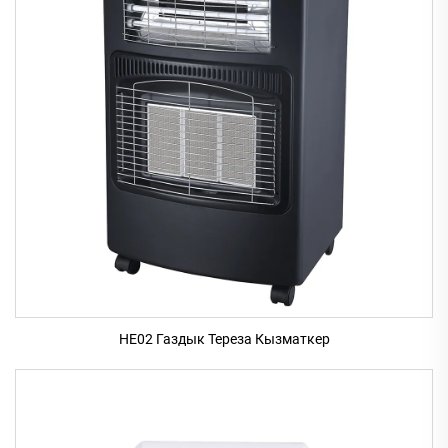
HE02 Газдык Тереза Кызматкер