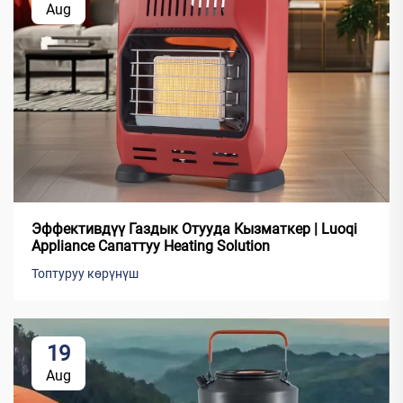
Aug
Эффективдүү Газдык Отууда Кызматкер | Luoqi
Appliance Сапаттуу Heating Solution
Топтуруу көрүнүш
19
Aug