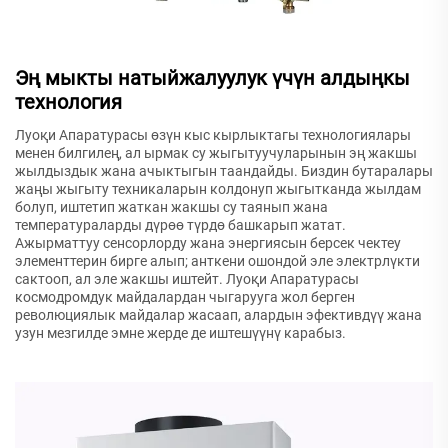
Эң мыкты натыйжалуулук үчүн алдыңкы
технология
Луоқи Апаратурасы өзүн кыс кырлыктагы технологиялары
менен билгилең, ал ырмак су жыгытуучуларынын эң жакшы
жылдыздык жана ачыктыгын таандайды. Биздин бутаралары
жаңы жыгыту техникаларын колдонуп жыгытканда жылдам
болуп, иштетип жаткан жакшы су таянып жана
температураларды дүрөө түрдө башкарып жатат.
Ажырматтуу сенсорлорду жана энергиясын берсек чектеу
элементтерин бирге алып; анткени ошондой эле электрлүкти
сактооп, ал эле жакшы иштейт. Луоқи Апаратурасы
космодромдук майдалардан чыгарууга жол берген
революциялык майдалар жасаап, алардын эфективдүү жана
узун мезгилде эмне жерде де иштешүүнү карабыз.