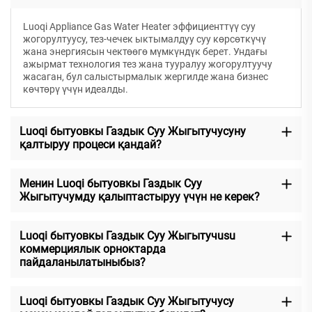
Luoqi Appliance Gas Water Heater эффициенттүү суу
жогорултуусу, тез-чечек ыктымалдуу суу көрсөткүчү
жана энергиясын чектөөгө мүмкүндүк берет. Ундағы
ажырмат технология тез жана тууралуу жогорултуучу
жасаган, бул салыстырмалык жергилде жана бизнес
көчтөрү үчүн идеалды.
Luoqi бытуовкы Газдык Суу Жыгытучусуну
қалтыруу процеси қандай?
Менин Luoqi бытуовкы Газдык Суу
Жыгытучумду қалыптастыруу үчүн не керек?
Luoqi бытуовкы Газдык Суу Жыгытучusu
коммерциялык орноктарда
пайдаланылатыныбыз?
Luoqi бытуовкы Газдык Суу Жыгытучусу