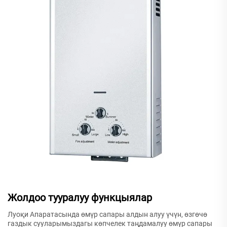
Жолдоо тууралуу функцыялар
Луоқи Апаратасында өмүр сапары алдын алуу үчүн, өзгөчө
газдык сууларымыздагы көпчелек таңдамалуу өмүр сапары