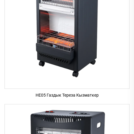
HE05 Газдык Тереза Кызматкер