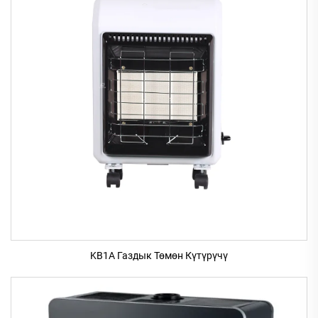
KB1A Газдык Төмөн Күтүрүчү