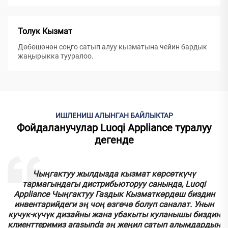
Толук Кызмат
Дөбөшөнөн соңго сатып алуу кызматына чейин бардык
жаңырыкка тууралoo.
ИШЛЕНИШ АЛЫНГАН БАЙЛЫКТАР
Фойдаланучулар Luoqi Appliance туралуу
дегенде
к
Чыңгактуу жылдызда кызмат көрсөткүчү
тармагындагы дистрибьюторуу санында, Luoqi
.
Appliance Чыңгактуу Газдык Кызматкөрдөш биздин
инвентарийдеги эң чоң өзгөчө болуп саналат. Унын
кучук-күчүк дизайны жана убакыты куланышы биздин
у
клиенттеримиз аrasыnda эң жеңил сатып алымдардын