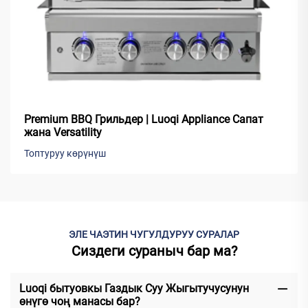
Premium BBQ Грильдер | Luoqi Appliance Сапат
жана Versatility
Топтуруу көрүнүш
ЭЛЕ ЧАЭТИН ЧУГУЛДУРУУ СУРАЛАР
Сиздеги сураныч бар ма?
Luoqi бытуовкы Газдык Суу Жыгытучусунун
өнүгө чоң манасы бар?