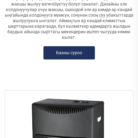
жакшы жылуу өзгөчölүктүү болуп саналат. Дизайны эле
колдонуучулар үчүн жакшы, ошондой эле ар кимде ар кандай
ыңгайында колдонууга мүмкүн, сонунан сооң суу убакыттарда
жылуулукка ынталат. Аймақтын ар кандай климаттык
шарттарына караганда, бул кызматкер адамдарга жылдын
бардык айында сырттагы мекендерин иштеп чыгууда көмөк
кылат.
Бааны суроо