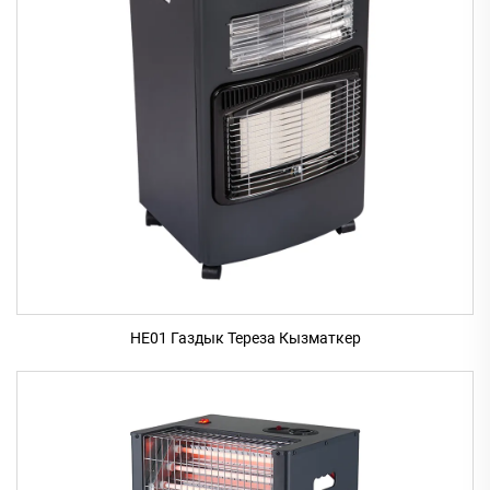
HE01 Газдык Тереза Кызматкер