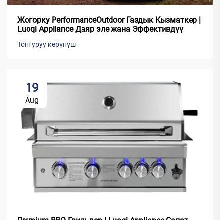
Жогорку PerformanceOutdoor Газдык Кызматкер |
Luoqi Appliance Даяр эле жана Эффективдүү
Топтуруу көрүнүш
19
Aug