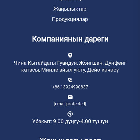
Жаңылыктар
Продукциялар
Компаниянын дареги
Чина Кытайдагы Гуандун, Жонгшан, Дунфенг
катасы, Минле айыл уюгу, Дейо көчөсү
+86 13924990837
[email protected]
Убакыт: 9.00 дүңгү-4.00 түшүн