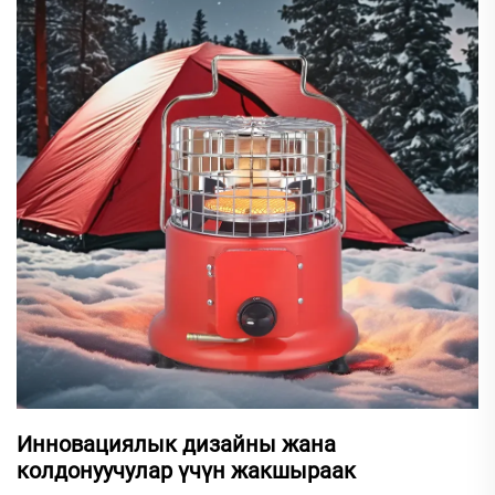
Инновациялык дизайны жана
колдонуучулар үчүн жакшыраак