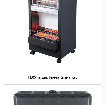
HE05 Газдык Тереза Кызматкер