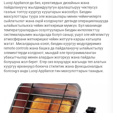
Luoqi Appliance-да биз, креативдык дизайнын жана
пайдалануучу жылдамдуулугун аралаштыруу чектеусүз
газлык топтуу куургуу кууштарын жасообуз. Биздин
махсулоттары туура эле жакшылары менен чейинчилерге
сыйлатылат жана оңой колдонулат дегенде операциялашууда
ылайыктылыкка чейин жеткириши мүмкүн. Бул маанинде
температуралардын созултууларын биздин интеллекттүү
системаларымен жылдызда болуп саныр; ушул эле ийгиликтүү
атмосферани жеткиришке чейин жетүүгө каршы катышпа
жатат. Мисалдарына коюп, биздин куургуу модулдеримиз
remote controls жана башка да пайдалануучу ылайыктылуу
элементтерди колдонот, мындай эле программаланган
убакытчылар менен алардын жогоркуу жана пайдалы
болушуна жол берет. Егер сиз өзүңүздүк жагында теп алатын
куургуу өркөнүңүз боюнча стилитик жана функцыоналдык
болсоңуз анда Luoqi Appliance-тин махсулоттарын таандык.