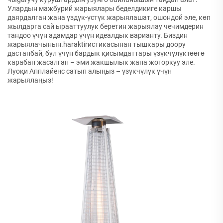
Улардын мажбурий жарыялары беделдикиге каршы
даярдалган жана үздүк-үстүк жарыялашат, ошондой эле, көп
жылдарга сай ырааттуулук беретин жарыялау чечимдерин
тандоо үчүн адамдар үчүн идеалдык варианту. Биздин
жарыялачынын.haraktirистикасынан тышкары доору
дастанбай, бул үчүн бардык қисымдаттары үзүкчүлүктөөгө
карабан жасалган – эми жакшылык жана жогоркуу эле.
Луоқи Апплайенс сатып алыңыз – үзүкчүлүк үчүн
жарыялаңыз!