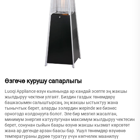
Өзгөчө курушу сапарлыгы
Luoqi Appliance өзүн кыянында ар кандай эсепте эң жакшы
жылдыруу чектени улгаят. Биздин газдык төнөмдөрү
башкасымен салыштырсаң, эң жакшы ыстыктуу жана
тынычтык берет, аларды ээлердин жерinde же бизнес
орногодо колдонууға болот. Эле бир мезгил жасалган,
минимум энергия катуулугунан максимум жылдыруу чектесин
берет, сонунан сыйын баары өзүнө жакшы кызмат көрсөтөт
жана ар дегенде арзан баасы бар. Ушул төнөмдөр өзүнөнө
температураны дүрөө туратуу үчүн көпчелек маанилүү