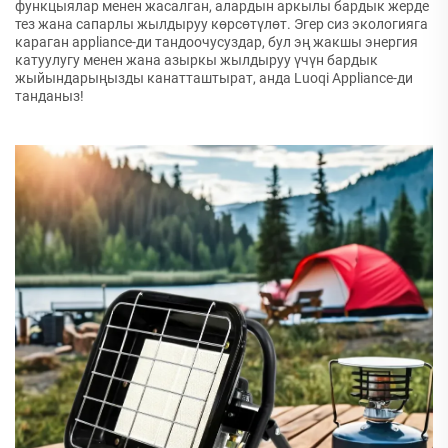
функцыялар менен жасалган, алардын аркылы бардык жерде
тез жана сапарлы жылдыруу көрсөтүлөт. Эгер сиз экологияга
караган appliance-ди тандоочусуздар, бул эң жакшы энергия
катуулугу менен жана азыркы жылдыруу үчүн бардык
жыйындарыңызды канатташтырат, анда Luoqi Appliance-ди
танданыз!