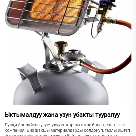
Ыктымалдуу жана узун убакты тууралуу
Луоқи Апплайенс үзүкчүлүкке каршы эмне болсо, санаттык
компания. Биз жакшы материалдарды колдонуп, газлы иштеп
чыgarучу куруштардын узунгө байланышын таңдап алат.