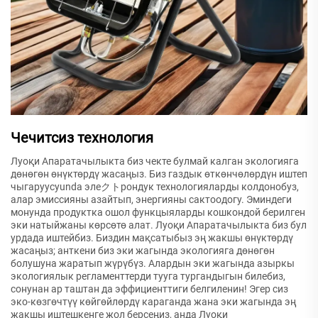
Чечитсиз технология
Луоқи Апаратачылыкта биз чекте булмай калган экологияга
дөнөгөн өнүктөрдү жасаңыз. Биз газдык өткөнчөлөрдүн иштеп
чыгаруусуunda элеクトрондук технологияларды колдонобуз,
алар эмиссияны азайтып, энергияны сактоодогу. Эминдеги
монунда продуктка ошол функцыяларды кошкондой берилген
эки натыйжаны көрсөтө алат. Луоқи Апаратачылыкта биз бул
урдада иштейбиз. Биздин мақсатыбыз эң жакшы өнүктөрдү
жасаңыз; анткени биз эки жагында экологияга дөнөгөн
болушуна жаратып жүрүбүз. Алардын эки жагында азыркы
экологиялык регламенттерди тууга тургандыгын билебиз,
сонунан ар таштан да эффициенттиги белгиленин! Эгер сиз
эко-көзгөчтүү көйгөйлөрдү караганда жана эки жагында эң
жакшы иштешкенге жол берсеңиз, анда Луоқи