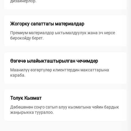
дизайнерлор.
Жогорку сапаттагы материалдар
Премиум материалдор ыктымалдуулук жана эч нерсе
бирокойду берет.
Өзгөчө ылайыкташтырылган чечимдер
Маанилүү өзгөртүлөр клиенттердин максаттарына
караба.
Толук Кызмат
Дөбөшөнөн соңго сатып алуу кызматына чейин бардык
жаңырыкка тууралoo.