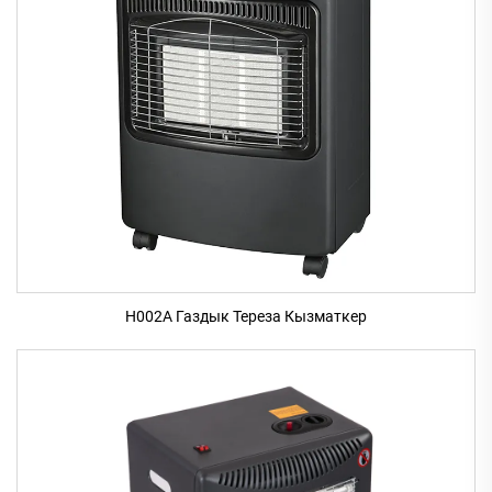
H002A Газдык Тереза Кызматкер