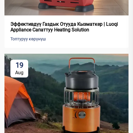
Эффективдүү Газдык Отууда Кызматкер | Luoqi
Appliance Сапаттуу Heating Solution
Топтуруу көрүнүш
19
Aug