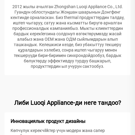
2012 жылы ачылган Zhongshan Luoqi Appliance Co., Ltd.
Гуандун облостундагы Жоңшан шаарынын Донгфенг
кентинде орналаскан. Биз thermal продукттердин талдау,
иштеп чыгаруу, сатуу жана кызматты бирүгө арналган
профессионалдык кампаниябыз. Мыкты клиенттердин
бардык керекleroина солдонуп өзгөктөрүмөздү жасай
алабыз жана ОЕМ жана ОДМ сыйлымдарын алып
ташкандык. Келешкиси кезде, биз убакыттуу текшерү
құралдарын ээлебиз, сонра иштеп чыгаруу менен
текшерүүди бири-биримен синхрондойдообуз, бардык
бөлүктөрдү эффективдуу турдуу башкарып,
продукттердин ыл учурун сактообуз.
Либи Luoqi Appliance-ди неге тандоо?
Инновациялык продукт дизайны
Көпчүлүк керекчilikтер үчүн модерн жана сапер