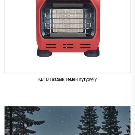
KB1B Газдык Төмөн Күтүрүчү