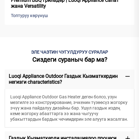
Premium BBQ Грильдер | Luoqi Appliance Сапат
жана Versatility
Топтуруу көрүнүш
ЭЛЕ ЧАЭТИН ЧУГУЛДУРУУ СУРАЛАР
Сиздеги сураныч бар ма?
Luoqi Appliance Outdoor Газдык Кызматкердин
негизги characteristics?
Luoqi Appliance Outdoor Gas Heater деген болсо, узун
мезгилге ээ конструирование, эчкенин түзөөсүз жогорку
эчүү жана пайдалуу дизайны бар. Ушул газдык издең
кеме жогорку абааттарга ээ жана чыгуучу
убакыттардын бардык чечимдерин эле алууга жасалган.
Газдык Кызматкерди инсталациялоо процеси