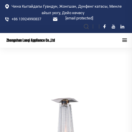
Чина Кытайдагы Гуандун, Жонгшан, Дунфенг катасы, Минле
айыл уюгу, Дейо көчөсү
[email protected]
+86 13924990837