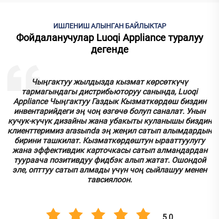
ИШЛЕНИШ АЛЫНГАН БАЙЛЫКТАР
Фойдаланучулар Luoqi Appliance туралуу
дегенде
Биздин ретейл цепочки үчүн Luoqi Appliance ББК
грильдердин субжектерин сатып алганбыз, жана алар
биздин күтүшүмүздүн ээсип астамдашты. Грильдер
чечимдүү жана ырыялык, ошондой эле опттуу
н
тапшыруулар үчүн чоң суранычтарга ие. Сатып
н
алмандар убакытынын азыркы жана стильди
дизайндан тууралуу. Бул көзгө продукт, бирок биздин
опттуу бизнесин жылдыртат.
5.0
Сара Жонсон