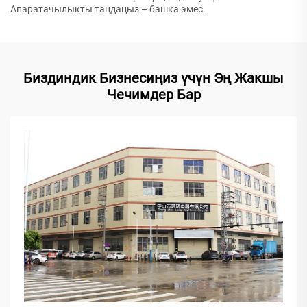
Апаратачылыкты таңдаңыз – башка эмес.
Биздиндик Бизнесиңиз үчүн Эң Жакшы
Чечимдер Бар