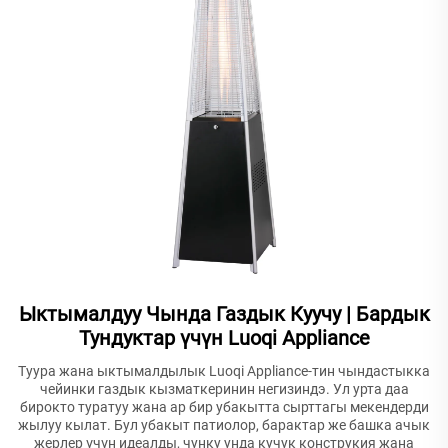
Ыктымалдуу Чында Газдык Куучу | Бардык
Тундуктар үчүн Luoqi Appliance
Туура жана ыктымалдылык Luoqi Appliance-тин чындастыкка
чейинки газдык кызматкеринин негизиндэ. Ул урта даа
бирокто туратуу жана ар бир убакытта сырттагы мекендерди
жылуу кылат. Бул убакыт патиолор, барактар же башка ачык
жерлер үчүн идеалды, чунку унда кучук конструкия жана