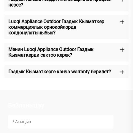
нерсе?
Luoqi Appliance Outdoor Газдык Кызматкер
коммерциялык орнокойлорда
колдонулатыныбыз?
Менин Luoqi Appliance Outdoor Газдык
Кызматкерди сактоо керек?
Газдык Кызматкерге канча warranty берилет?
Байланышуу