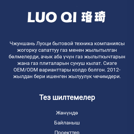
Чжуншань Луоци бытовой техника компаниясы
жогорку сапаттуу газ менен жылытылган
бөлмелерди, ачык аба үчүн газ жылыткычтарын
жана газ плиталарын сунуш кылат. Сизге
OEM/ODM варианттары колдо болгон. 2012-
жылдан бери ишенген жылуулук чечимдери.
Тез шилтемелер
Жөнүндө
Байланыш
Проекттер