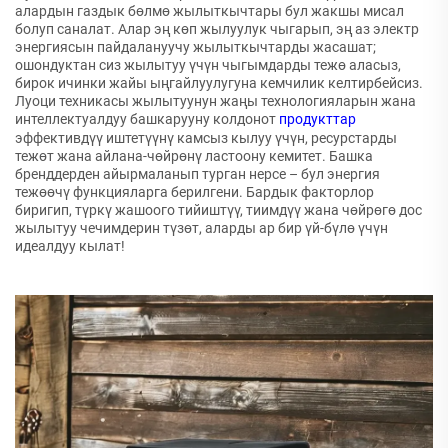
алардын газдык бөлмө жылыткычтары бул жакшы мисал
болуп саналат. Алар эң көп жылуулук чыгарып, эң аз электр
энергиясын пайдалануучу жылыткычтарды жасашат;
ошондуктан сиз жылытуу үчүн чыгымдарды тежө аласыз,
бирок ичинки жайы ыңгайлуулугуна кемчилик келтирбейсиз.
Луоци техникасы жылытуунун жаңы технологияларын жана
интеллектуалдуу башкарууну колдонот
продукттар
эффективдүү иштетүүнү камсыз кылуу үчүн, ресурстарды
тежөт жана айлана-чөйрөнү ластоону кемитет. Башка
бренддерден айырмаланып турган нерсе – бул энергия
тежөөчү функцияларга берилгени. Бардык факторлор
биригип, түркү жашоого тийиштүү, тиимдүү жана чөйрөгө дос
жылытуу чечимдерин түзөт, аларды ар бир үй-бүлө үчүн
идеалдуу кылат!