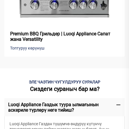
Premium BBQ Грильдер | Luoqi Appliance Сапат
жана Versatility
Топтуруу көрүнүш
ЭЛЕ ЧАЭТИН ЧУГУЛДУРУУ СУРАЛАР
Сиздеги сураныч бар ма?
Luoqi Appliance Газдык туура ылмағынын
аскериле түрлөрү неге тийиш?
Luoqi Appliance Газдан түшүмчө өндүрүү күтүнчү