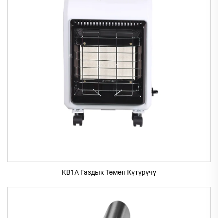
KB1A Газдык Төмөн Күтүрүчү