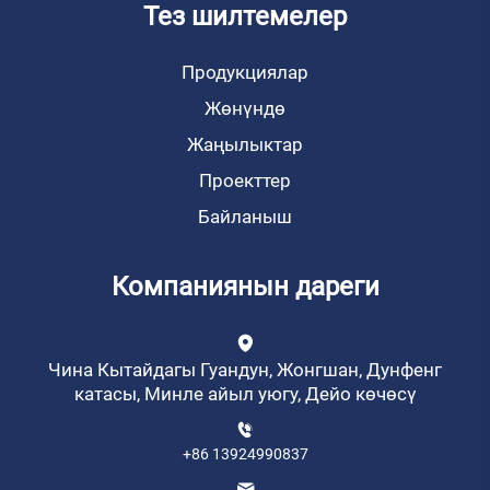
Тез шилтемелер
Продукциялар
Жөнүндө
Жаңылыктар
Проекттер
Байланыш
Компаниянын дареги
Чина Кытайдагы Гуандун, Жонгшан, Дунфенг
катасы, Минле айыл уюгу, Дейо көчөсү
+86 13924990837