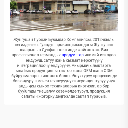
Жунгушан Луоцзи Буюмдар Компаниясы, 2012-жылы
негизделген, Гуандун провинциясындагы Жунгушан
шаарынын Дунфэнг кентинде жайгашкан. Биз
профессионал термалдык
продукттар
илимий-изилдөө,
өндүрүш, сатуу жана кызмат көрсөтүүнү
интеграциялоочу өндүрүүчү. Айырмачылыктарга
ылайык продукцияны тактоо жана OEM жана ODM
буйрутмаларын иштөөгө болот. Өнүктүрүү процессинде
биз өндүрүш менен текшерүүнү синхрондоштуруу үчүн
алдыңкы сыноо техникаларын киргизип, ар бир
буylumды тиешелүү көзөмөлдө туруп, продукция
сапатын жогорку деңгээлде сактап турабыз.