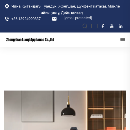
Чина Кытайдагы Гуандун, Жонгшан, Дунфенг катасы, Минле
айыл уюгу, Дейо көчөсү
[email protected]
+86 13924990837