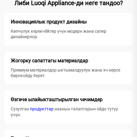
Либи Luoqi Appliance-ди неге тандоо?
Инновациялык продукт дизайны
Көпчүлүк керекчilikтер үчүн модерн жана сапер
дизайнерлор.
Жогорку сапаттагы материалдар
Премиум материалдор ыктымалдуулук жана эч нерсе
бирокойду берет.
Өзгөчө ылайыкташтырылган чечимдер
Сузулган
продукттар
наанын талаптарын ойдо тутуу
үчүн.