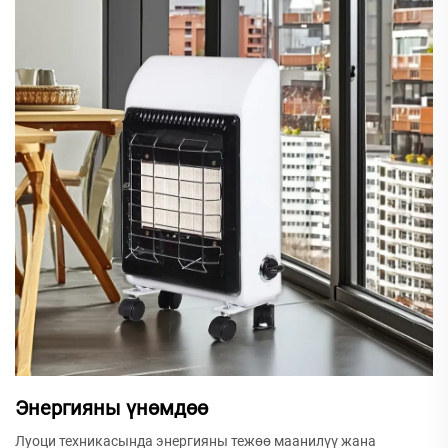
Энергияны үнөмдөө
Луоци техникасында энергияны тежөө маанилүү жана