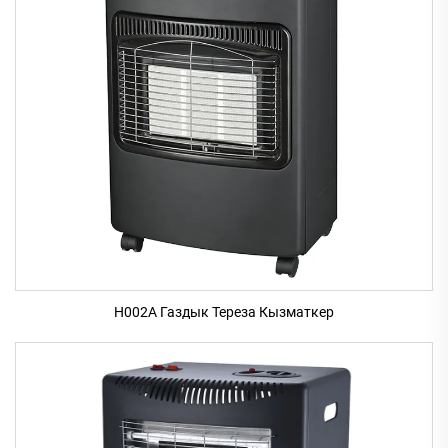
H002A Газдык Тереза Кызматкер