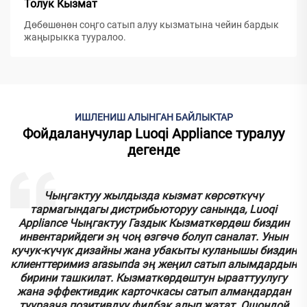
Толук Кызмат
Дөбөшөнөн соңго сатып алуу кызматына чейин бардык
жаңырыкка тууралoo.
ИШЛЕНИШ АЛЫНГАН БАЙЛЫКТАР
Фойдаланучулар Luoqi Appliance туралуу
дегенде
к
Чыңгактуу жылдызда кызмат көрсөткүчү
тармагындагы дистрибьюторуу санында, Luoqi
.
Appliance Чыңгактуу Газдык Кызматкөрдөш биздин
инвентарийдеги эң чоң өзгөчө болуп саналат. Унын
кучук-күчүк дизайны жана убакыты куланышы биздин
у
клиенттеримиз аrasыnda эң жеңил сатып алымдардын
бирини ташкилат. Кызматкөрдөштун ырааттуулугу
.
жана эффективдик карточкасы сатып алмандардан
туураача позитивдуу фидбэк алып жатат. Ошондой