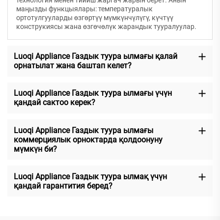
технология менен тийиш жаргач жарын берет. Анын
маңызды функцыялары: температуралык
ортотулгууларды өзгөртүү мүмкүнчүлүгү, күчтүү
конструкиясы жана өзгөчөлүк жарандык тууралуулар.
Luoqi Appliance Газдык туура ылмағы қалай
орнатылат жана баштап келет?
Luoqi Appliance Газдык туура ылмағы үчүн
қандай сактоо керек?
Luoqi Appliance Газдык туура ылмағы
коммерциялык орноктарда қолдоонуну
мүмкүн би?
Luoqi Appliance Газдык туура ылмақ үчүн
қандай гарантития беред?