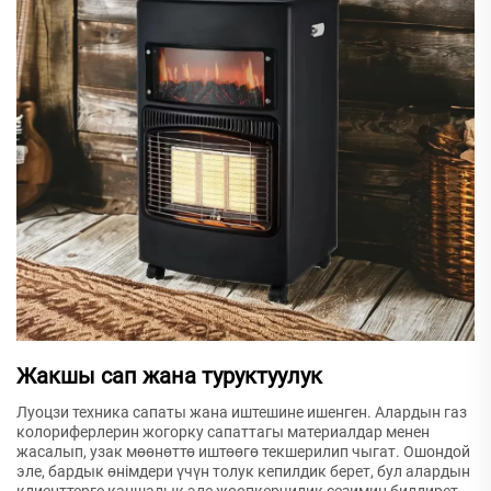
Жакшы сап жана туруктуулук
Луоцзи техника сапаты жана иштешине ишенген. Алардын газ
колориферлерин жогорку сапаттагы материалдар менен
жасалып, узак мөөнөттө иштөөгө текшерилип чыгат. Ошондой
эле, бардык өнімдери үчүн толук кепилдик берет, бул алардын