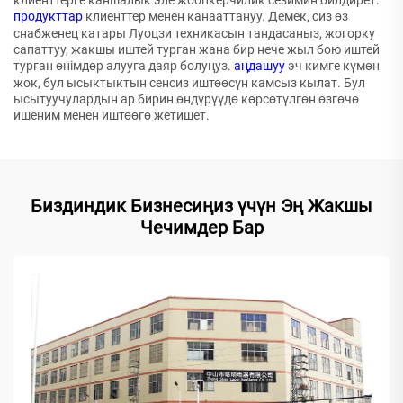
клиенттерге каншалык эле жоопкерчилик сезимин билдирет.
продукттар
клиенттер менен канааттануу. Демек, сиз өз
снабженец катары Луоцзи техникасын тандасаныз, жогорку
сапаттуу, жакшы иштей турган жана бир нече жыл бою иштей
турган өнімдөр алууга даяр болуңуз.
аңдашуу
эч кимге күмөн
жок, бул ысыктыктын сенсиз иштөөсүн камсыз кылат. Бул
ысытуучулардын ар бирин өндүрүүдө көрсөтүлгөн өзгөчө
ишеним менен иштөөгө жетишет.
Биздиндик Бизнесиңиз үчүн Эң Жакшы
Чечимдер Бар