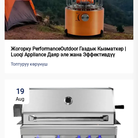
Жогорку PerformanceOutdoor Газдык Кызматкер |
Luoqi Appliance Даяр эле жана Эффективдүү
Топтуруу көрүнүш
19
Aug