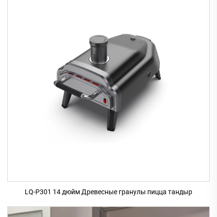
LQ-P301 14 дюйм Древесные гранулы пицца тандыр