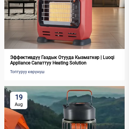
Эффективдүү Газдык Отууда Кызматкер | Luoqi
Appliance Сапаттуу Heating Solution
Топтуруу көрүнүш
19
Aug