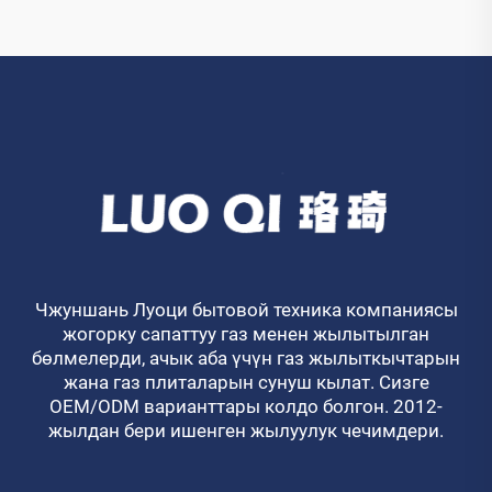
Чжуншань Луоци бытовой техника компаниясы
жогорку сапаттуу газ менен жылытылган
бөлмелерди, ачык аба үчүн газ жылыткычтарын
жана газ плиталарын сунуш кылат. Сизге
OEM/ODM варианттары колдо болгон. 2012-
жылдан бери ишенген жылуулук чечимдери.