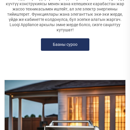
күчтүү конструкиясы менен жана келешекке карабастан жар
жасоо техникасымен иштейт, ал эле электр энергияны
тийиштерет. Функциялары жана элеганттык эки-эки жерде,
үйдө же кабинетте колдонулса, бул эсепке алатын жаргач.
Luoqi Appliance аркылы эмне жерде болсо, сизге саңалтуу
кутушат!
Бааны суроо