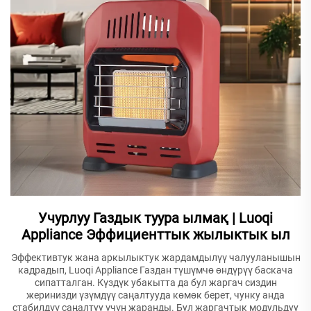
Учурлуу Газдык туура ылмақ | Luoqi
Appliance Эффициенттык жылыктык ыл
Эффективтук жана аркылыктук жардамдылүү чалууланышын
кадрадып, Luoqi Appliance Газдан түшүмчө өндүрүү баскача
сипатталган. Күздүк убакытта да бул жаргач сиздин
жеринизди үзүмдүү саңалтууда көмөк берет, чунку анда
стабилдүү саңалтуу үчүн жаранды. Бул жаргачтык модульдуу