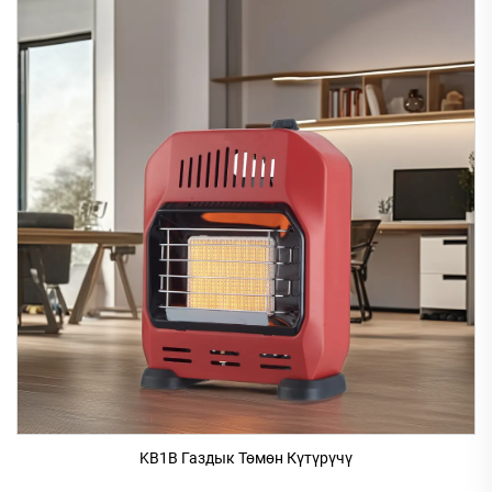
KB1B Газдык Төмөн Күтүрүчү