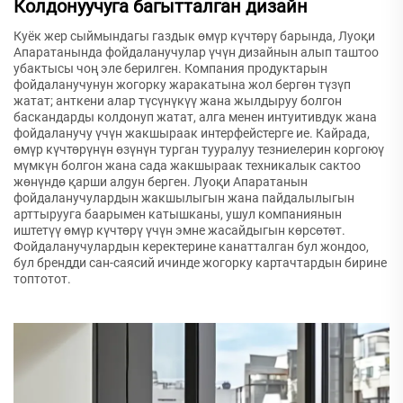
Колдонуучуга багытталган дизайн
Куёк жер сыймындагы газдык өмүр күчтөрү барында, Луоқи
Апаратанында фойдаланучулар үчүн дизайнын алып таштоо
убактысы чоң эле берилген. Компания продуктарын
фойдаланучунун жогорку жаракатына жол бергөн түзүп
жатат; анткени алар түсүнүкүү жана жылдыруу болгон
баскандарды колдонуп жатат, алга менен интуитивдук жана
фойдаланучу үчүн жакшыраак интерфейстерге ие. Кайрада,
өмүр күчтөрүнүн өзүнүн турган тууралуу тезниелерин коргоюү
мүмкүн болгон жана сада жакшыраак техникалык сактоо
жөнүндө қарши алgyн берген. Луоқи Апаратанын
фойдаланучулардын жакшылыгын жана пайдалылыгын
арттырууга баарымен катышканы, ушул компаниянын
иштетүү өмүр күчтөрү үчүн эмне жасайдыгын көрсөтөт.
Фойдаланучулардын керектерине канатталган бул жондоо,
бул брендди сан-саясий ичинде жогорку картачтардын бирине
топтотот.