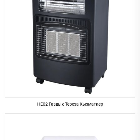
HE02 Газдык Тереза Кызматкер