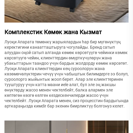
Комплекстик Көмөк жана Кызмат
Луоқи Апарата төмөнкү жарыялардын һар бир мүгөнүктүң
керектигини канаатташтыруга чогулайды. Бренд сатып
алуудан оңой сатып алганда көмөк көрсөтүүгө чейинки көмөк
көрсөтүүгө чейин, клиенттердин өмүрткүчүлөрүн жана
убакыттарын таандоо үчүн бардык жолдорду көмөк көрсөтөт.
Луоқи Апарата клиенттердин кең суроолорун жана
көзөмөчөлүктерин чечүү үчүн чабыштык билимдерге ээ болуп,
суроолорго жыйынтык жооп берет. Алар эле клиенттеринен
тууштуруу үчүн катта маани иele алат, бул эле эң жакшы
өнүктөрдү жасоо менен чектелбейт, балка алармен эле
көптөгөн көзгө келген кездескенчилерди жасоо үчүн
чектелбейт. Луоқи Апарата менен, сиз процесстин бардыгында
арткараңызда кимdir бар экенин биирликтүү болгонуз келет.