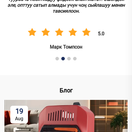
эле, опттуу сатып алмады үчүн чоң сыйлашуу менен
тавсиялоон.
5.0
Марк Томпсон
Блог
19
Aug