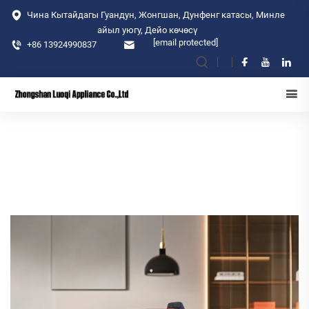
Чина Кытайдагы Гуандун, Жонгшан, Дунфенг катасы, Минле
айыл уюгу, Дейо көчөсү
[email protected]
+86 13924990837