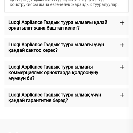
конструкиясы жана өзгөчөлүк жарандык тууралуулар.
Luoqi Appliance Газдык туура ылмағы қалай
орнатылат жана баштап келет?
Luoqi Appliance Газдык туура ылмағы үчүн
қандай сактоо керек?
Luoqi Appliance Газдык туура ылмағы
коммерциялык орноктарда қолдоонуну
мүмкүн би?
Luoqi Appliance Газдык туура ылмақ үчүн
қандай гарантития беред?