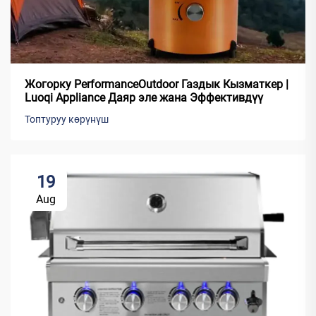
Жогорку PerformanceOutdoor Газдык Кызматкер |
Luoqi Appliance Даяр эле жана Эффективдүү
Топтуруу көрүнүш
19
Aug