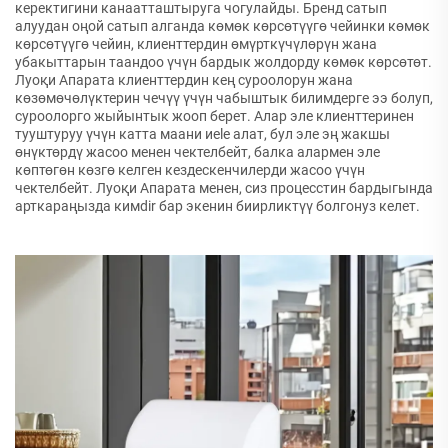
керектигини канаатташтыруга чогулайды. Бренд сатып
алуудан оңой сатып алганда көмөк көрсөтүүгө чейинки көмөк
көрсөтүүгө чейин, клиенттердин өмүрткүчүлөрүн жана
убакыттарын таандоо үчүн бардык жолдорду көмөк көрсөтөт.
Луоқи Апарата клиенттердин кең суроолорун жана
көзөмөчөлүктерин чечүү үчүн чабыштык билимдерге ээ болуп,
суроолорго жыйынтык жооп берет. Алар эле клиенттеринен
тууштуруу үчүн катта маани иele алат, бул эле эң жакшы
өнүктөрдү жасоо менен чектелбейт, балка алармен эле
көптөгөн көзгө келген кездескенчилерди жасоо үчүн
чектелбейт. Луоқи Апарата менен, сиз процесстин бардыгында
арткараңызда кимdir бар экенин биирликтүү болгонуз келет.