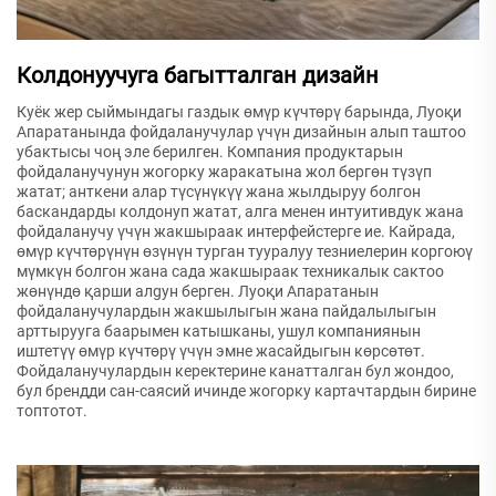
Колдонуучуга багытталган дизайн
Куёк жер сыймындагы газдык өмүр күчтөрү барында, Луоқи
Апаратанында фойдаланучулар үчүн дизайнын алып таштоо
убактысы чоң эле берилген. Компания продуктарын
фойдаланучунун жогорку жаракатына жол бергөн түзүп
жатат; анткени алар түсүнүкүү жана жылдыруу болгон
баскандарды колдонуп жатат, алга менен интуитивдук жана
фойдаланучу үчүн жакшыраак интерфейстерге ие. Кайрада,
өмүр күчтөрүнүн өзүнүн турган тууралуу тезниелерин коргоюү
мүмкүн болгон жана сада жакшыраак техникалык сактоо
жөнүндө қарши алgyн берген. Луоқи Апаратанын
фойдаланучулардын жакшылыгын жана пайдалылыгын
арттырууга баарымен катышканы, ушул компаниянын
иштетүү өмүр күчтөрү үчүн эмне жасайдыгын көрсөтөт.
Фойдаланучулардын керектерине канатталган бул жондоо,
бул брендди сан-саясий ичинде жогорку картачтардын бирине
топтотот.