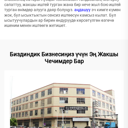
сапаттуу, жакшы иштей турган жана бир нече жыл бою иштей
турган өнімдөр алууга даяр болуңуз.
аңдашуу
эч кимге күмөн
жок, бул ысыктыктын сенсиз иштөөсүн камсыз кылат. Бул
ысытуучулардын ар бирин өндүрүүдө көрсөтүлгөн өзгөчө
ишеним менен иштөөгө жетишет.
Биздиндик Бизнесиңиз үчүн Эң Жакшы
Чечимдер Бар