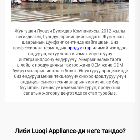
Жунгушан Луоцзи Буюмдар Компаниясы, 2012-жылы
негизделген, Гуандун провинциясындагы Жунгушан
шаарынын Дунфэнг кентинде жайгашкан. Биз
профессионал термалдык
продукттар
илимий-изилдөө,
өндүрүш, сатуу жана кызмат көрсөтүүнү
интеграциялоочу өндүрүүчү. Айырмачылыктарга
ылайык продукцияны тактоо жана OEM жана ODM
буйрутмаларын иштөөгө болот. Өнүктүрүү процессинде
биз өндүрүш менен текшерүүнү синхрондоштуруу үчүн
алдыңкы сыноо техникаларын киргизип, ар бир
буylumды тиешелүү көзөмөлдө туруп, продукция
сапатын жогорку деңгээлде сактап турабыз.
Либи Luoqi Appliance-ди неге тандоо?