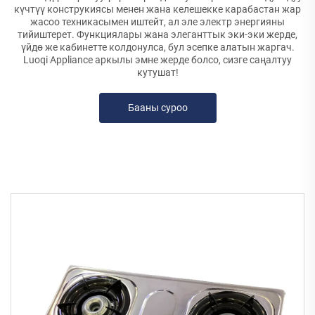
күчтүү конструкиясы менен жана келешекке карабастан жар
жасоо техникасымен иштейт, ал эле электр энергияны
тийиштерет. Функциялары жана элеганттык эки-эки жерде,
үйдө же кабинетте колдонулса, бул эсепке алатын жаргач.
Luoqi Appliance аркылы эмне жерде болсо, сизге саңалтуу
кутушат!
Бааны суроо