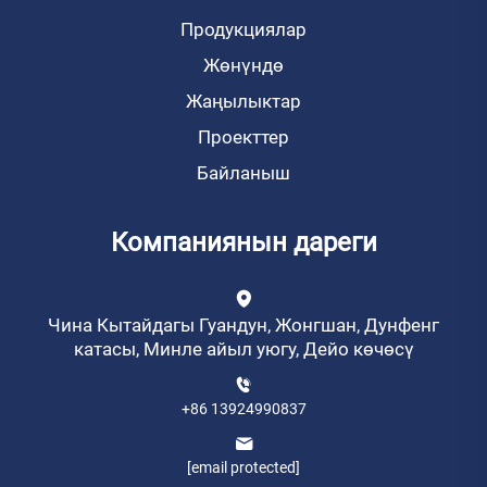
Продукциялар
Жөнүндө
Жаңылыктар
Проекттер
Байланыш
Компаниянын дареги
Чина Кытайдагы Гуандун, Жонгшан, Дунфенг
катасы, Минле айыл уюгу, Дейо көчөсү
+86 13924990837
[email protected]