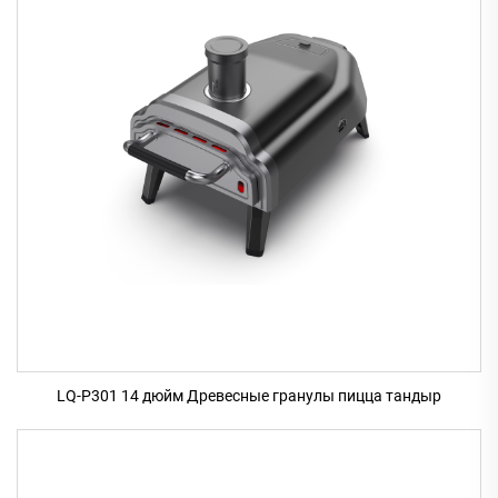
LQ-P301 14 дюйм Древесные гранулы пицца тандыр