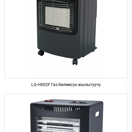
LQ-H002F Газ бөлмөсүн жылытуучу