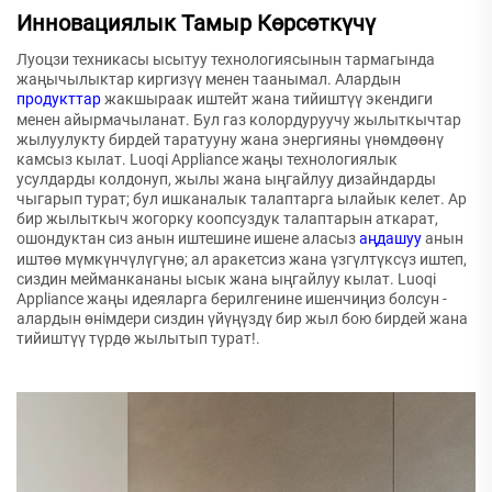
Инновациялык Тамыр Көрсөткүчү
Луоцзи техникасы ысытуу технологиясынын тармагында
жаңычылыктар киргизүү менен таанымал. Алардын
продукттар
жакшыраак иштейт жана тийиштүү экендиги
менен айырмачыланат. Бул газ колордуруучу жылыткычтар
жылуулукту бирдей таратууну жана энергияны үнөмдөөнү
камсыз кылат. Luoqi Appliance жаңы технологиялык
усулдарды колдонуп, жылы жана ыңгайлуу дизайндарды
чыгарып турат; бул ишканалык талаптарга ылайык келет. Ар
бир жылыткыч жогорку коопсуздук талаптарын аткарат,
ошондуктан сиз анын иштешине ишене аласыз
аңдашуу
анын
иштөө мүмкүнчүлүгүнө; ал аракетсиз жана үзгүлтүксүз иштеп,
сиздин мейманкананы ысык жана ыңгайлуу кылат. Luoqi
Appliance жаңы идеяларга берилгенине ишенчиңиз болсун -
алардын өнімдери сиздин үйүңүздү бир жыл бою бирдей жана
тийиштүү түрдө жылытып турат!.