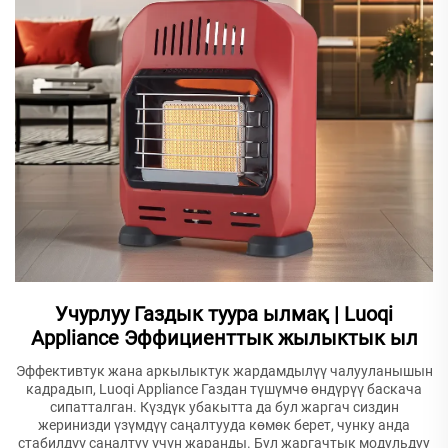
Учурлуу Газдык туура ылмақ | Luoqi
Appliance Эффициенттык жылыктык ыл
Эффективтук жана аркылыктук жардамдылүү чалууланышын
кадрадып, Luoqi Appliance Газдан түшүмчө өндүрүү баскача
сипатталган. Күздүк убакытта да бул жаргач сиздин
жеринизди үзүмдүү саңалтууда көмөк берет, чунку анда
стабилдүү саңалтуу үчүн жаранды. Бул жаргачтык модульдуу