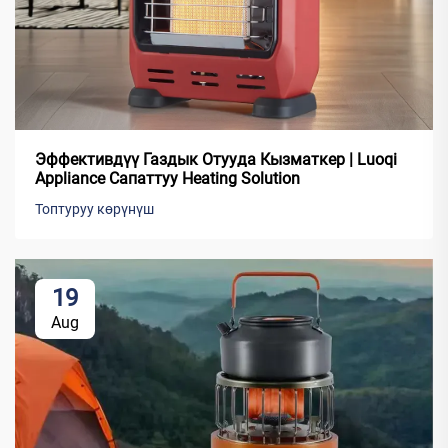
Эффективдүү Газдык Отууда Кызматкер | Luoqi
Appliance Сапаттуу Heating Solution
Топтуруу көрүнүш
19
Aug