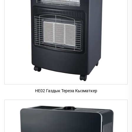
HE02 Газдык Тереза Кызматкер