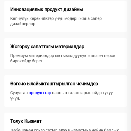
Инновациялык продукт дизайны
Көпчүлүк керекчilikтер үчүн модерн жана сапер
дизайнерлор.
Жогорку сапаттагы материалдар
Премиум материалдор ыктымалдуулук жана эч нерсе
бирокойду берет.
Өзгөчө ылайыкташтырылган чечимдер
Сузулган
продукттар
наанын талаптарын ойдо тутуу
үчүн.
Толук Кызмат
Дөбөшөнөн соңго сатып алуу кызматына чейин бардык