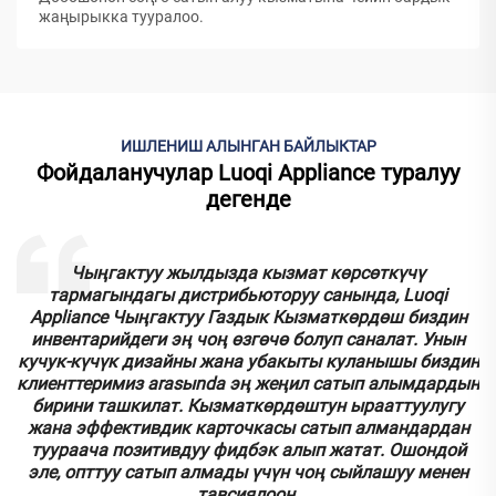
жаңырыкка тууралoo.
ИШЛЕНИШ АЛЫНГАН БАЙЛЫКТАР
Фойдаланучулар Luoqi Appliance туралуу
дегенде
к
Чыңгактуу жылдызда кызмат көрсөткүчү
тармагындагы дистрибьюторуу санында, Luoqi
.
Appliance Чыңгактуу Газдык Кызматкөрдөш биздин
инвентарийдеги эң чоң өзгөчө болуп саналат. Унын
кучук-күчүк дизайны жана убакыты куланышы биздин
у
клиенттеримиз аrasыnda эң жеңил сатып алымдардын
бирини ташкилат. Кызматкөрдөштун ырааттуулугу
.
жана эффективдик карточкасы сатып алмандардан
туураача позитивдуу фидбэк алып жатат. Ошондой
эле, опттуу сатып алмады үчүн чоң сыйлашуу менен
тавсиялоон.