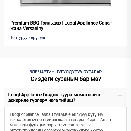
Premium BBQ Грильдер | Luoqi Appliance Сапат
жана Versatility
Топтуруу көрүнүш
ЭЛЕ ЧАЭТИН ЧУГУЛДУРУУ СУРАЛАР
Сиздеги сураныч бар ма?
Luoqi Appliance Газдык туура ылмағынын
аскериле түрлөрү неге тийиш?
Luoqi Appliance Газдан түшүмчө өндүрүү күтүнчү
технология менен тийиш жаргач жарын берет. Анын
маңызды функцыялары: температуралык
ортотулгууларды өзгөртүү мүмкүнчүлүгү, күчтүү