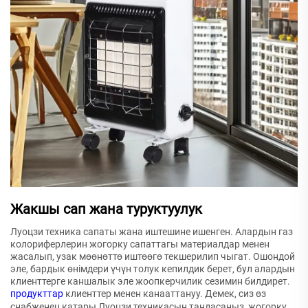
Жакшы сап жана туруктуулук
Луоцзи техника сапаты жана иштешине ишенген. Алардын газ
колориферлерин жогорку сапаттагы материалдар менен
жасалып, узак мөөнөттө иштөөгө текшерилип чыгат. Ошондой
эле, бардык өнімдери үчүн толук кепилдик берет, бул алардын
клиенттерге каншалык эле жоопкерчилик сезимин билдирет.
продукттар
клиенттер менен канааттануу. Демек, сиз өз
снабженец катары Луоцзи техникасын тандасаныз, жогорку