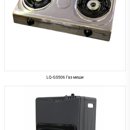
LQ-GS506 Газ меши