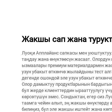
Жакшы сап жана турукт
Луоқи Апплайанс сапкасы мен уюштуктуул
таңдау жана өнүктөөсүн жасаат. Олордун
ызмаалары премиум материалдармен жас
узун убакыт өткөнчө жылайдыны тест алг
дегенде ошондой эле узун убакыт өткөнч
Олор дамыктуу продукtlарынын бардыгына
бул жерде клиенттердин ырааттуулугу үч
көрсөтүшүн эмес. Сондыктан, егер сиз Л
таамга чейин алып, эң жакшы өнүктөрдү
билиңиз, бул эле жакшы иштейт жана көп