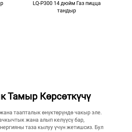
ыр
LQ-P300 14 дюйм Газ пицца
тандыр
к Тамыр Көрсөткүчү
жана таапталык өнүктөрүндө чакыр эле.
ачкычтык жана алып келүүсү бар,
ергияны таза кылуу үчүн жетишсиз. Бул