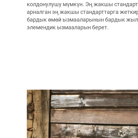
колдонулушу мүмкүн. Эң жакшы стандар
арналган эң жакшы стандарттарга жеткир
бардык өмөй ызмааларынын бардык жы
элемендик ызмааларын берет.