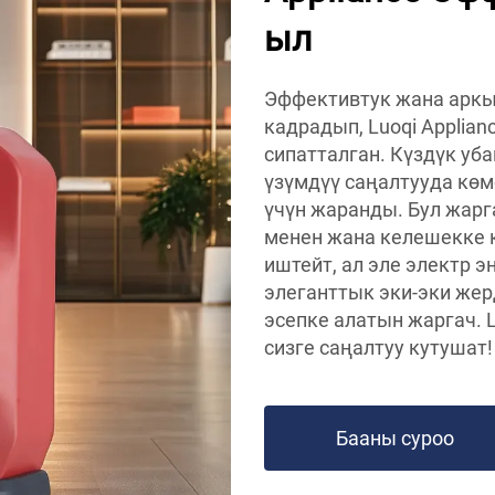
ыл
Эффективтук жана арк
кадрадып, Luoqi Applian
сипатталган. Күздүк уб
үзүмдүү саңалтууда көмө
үчүн жаранды. Бул жарг
менен жана келешекке 
иштейт, ал эле электр 
элеганттык эки-эки жерд
эсепке алатын жаргач. L
сизге саңалтуу кутушат!
Бааны суроо