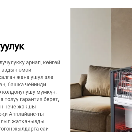
уулук
учулукку арнап, көйгөй
 газдык өмөй
алган жана ушул эле
ан, башка чейинди
ө колдонулушу мүмкүн.
 толуу гарантия берет,
үн нече жакшы
уоқи Апплайанс-ты
 алып жатканызды
төгөн жылдарга сай