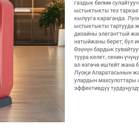
газдык бөлмө сулайтууч
ыстыктыкты тез таркаат
кылууга караганда. Луо
ыстыктыкты тартууда ж
дизайны элеганттый жа
натыйжаны берет; бул 
Өзүнүн бардык сувайтуу
туура келет, сенин үчү
ал өзгөчө иштейт жана 
Луоқи Апаратасынын жа
улардын махсулоттары
эффективдүү турдуңузд