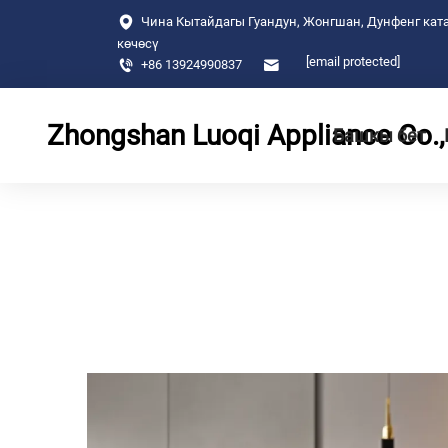
Чина Кытайдагы Гуандун, Жонгшан, Дунфенг ката
көчөсү
[email protected]
+86 13924990837
Zhongshan Luoqi Appliance Co., 
Башкы бет