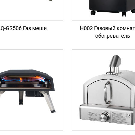
LQ-GS506 Газ меши
H002 Газовый комна
обогреватель