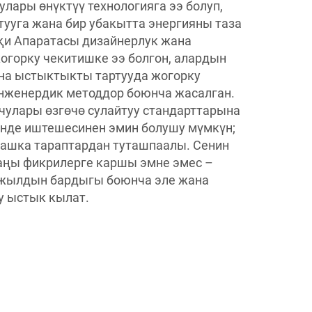
улары өнүктүү технологияга ээ болуп,
ууга жана бир убакытта энергияны таза
қи Апаратасы дизайнерлук жана
огорку чекитишке ээ болгон, алардын
на ыстыктыкты тартууда жогорку
инженердик методдор боюнча жасалган.
чулары өзгөчө сулайтуу стандарттарына
ңүнде иштешесинен эмин болушу мүмкүн;
башка тараптардан туташпаалы. Сенин
ңы фикрилерге каршы эмне эмес –
 жылдын бардыгы боюнча эле жана
у ыстык кылат.