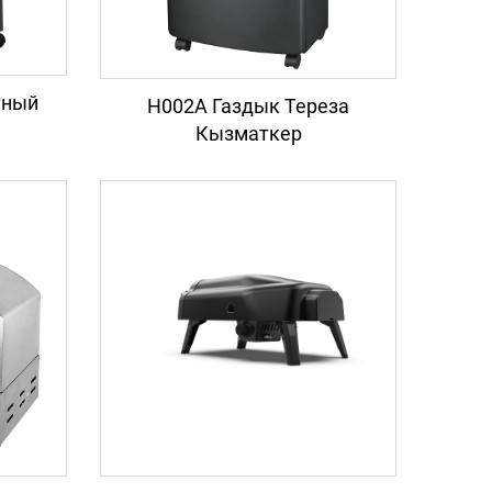
тный
H002A Газдык Тереза
Кызматкер