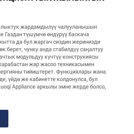
ылыктук жардамдылүү чалууланышын
ce Газдан түшүмчө өндүрүү баскача
акытта да бул жаргач сиздин жеринизди
к берет, чунку анда стабилдүү саңалтуу
ачтык модульдуу күчтүү конструкиясы
карабастан жар жасоо техникасымен
энергияны тийиштерет. Функциялары жана
е, үйдө же кабинетте колдонулса, бул
uoqi Appliance аркылы эмне жерде болсо,