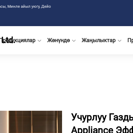
сы, Минле айыл уюгу, Дейо
Ltd.
Продукциялар
Жөнүндө
Жаңылыктар
П
Учурлуу Газды
Appliance Э