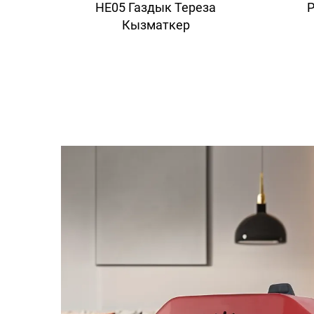
HE05 Газдык Тереза
P
Кызматкер