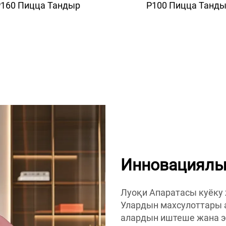
160 Пицца Тандыр
P100 Пицца Танд
Инновациялы
Луоқи Апаратасы куёку 
Улардын махсулоттары 
алардын иштеше жана эн