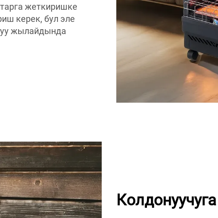
ттарга жеткиришке
иш керек, бул эле
луу жылайдында
Колдонуучуга