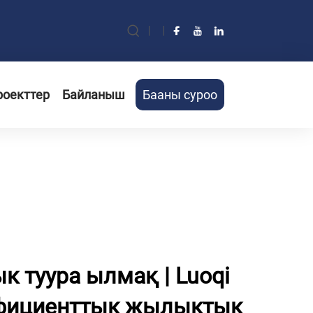
роекттер
Байланыш
Бааны суроо
к туура ылмақ | Luoqi
ффициенттык жылыктык