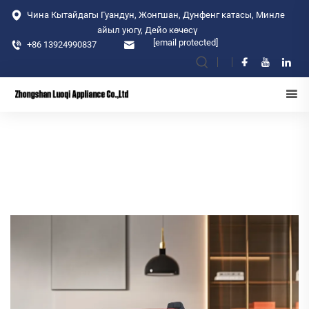
Чина Кытайдагы Гуандун, Жонгшан, Дунфенг катасы, Минле
айыл уюгу, Дейо көчөсү
[email protected]
+86 13924990837