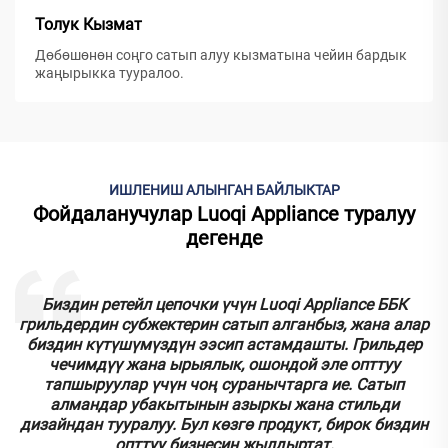
Толук Кызмат
Дөбөшөнөн соңго сатып алуу кызматына чейин бардык
жаңырыкка тууралoo.
ИШЛЕНИШ АЛЫНГАН БАЙЛЫКТАР
Фойдаланучулар Luoqi Appliance туралуу
дегенде
Биздин ретейл цепочки үчүн Luoqi Appliance ББК
грильдердин субжектерин сатып алганбыз, жана алар
биздин күтүшүмүздүн ээсип астамдашты. Грильдер
чечимдүү жана ырыялык, ошондой эле опттуу
н
тапшыруулар үчүн чоң суранычтарга ие. Сатып
н
алмандар убакытынын азыркы жана стильди
дизайндан тууралуу. Бул көзгө продукт, бирок биздин
опттуу бизнесин жылдыртат.