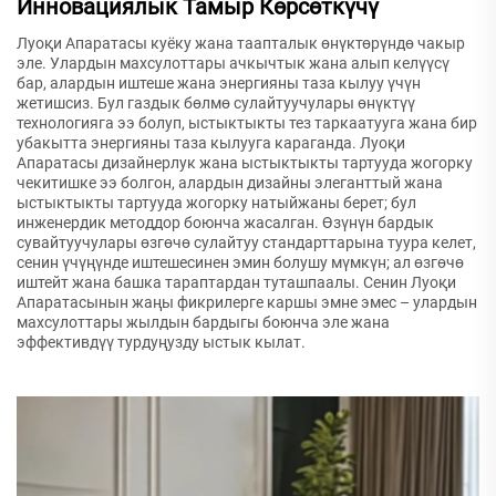
Инновациялык Тамыр Көрсөткүчү
Луоқи Апаратасы куёку жана таапталык өнүктөрүндө чакыр
эле. Улардын махсулоттары ачкычтык жана алып келүүсү
бар, алардын иштеше жана энергияны таза кылуу үчүн
жетишсиз. Бул газдык бөлмө сулайтуучулары өнүктүү
технологияга ээ болуп, ыстыктыкты тез таркаатууга жана бир
убакытта энергияны таза кылууга караганда. Луоқи
Апаратасы дизайнерлук жана ыстыктыкты тартууда жогорку
чекитишке ээ болгон, алардын дизайны элеганттый жана
ыстыктыкты тартууда жогорку натыйжаны берет; бул
инженердик методдор боюнча жасалган. Өзүнүн бардык
сувайтуучулары өзгөчө сулайтуу стандарттарына туура келет,
сенин үчүңүнде иштешесинен эмин болушу мүмкүн; ал өзгөчө
иштейт жана башка тараптардан туташпаалы. Сенин Луоқи
Апаратасынын жаңы фикрилерге каршы эмне эмес – улардын
махсулоттары жылдын бардыгы боюнча эле жана
эффективдүү турдуңузду ыстык кылат.