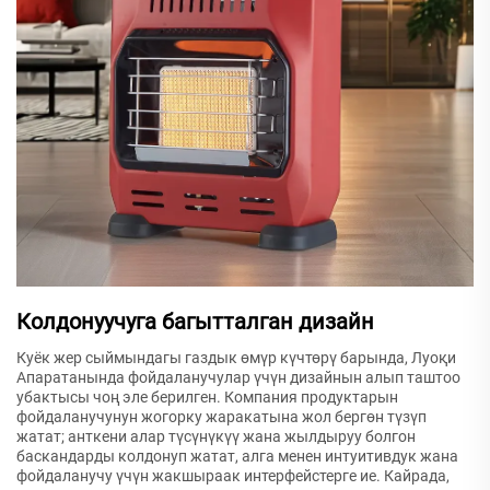
Колдонуучуга багытталган дизайн
Куёк жер сыймындагы газдык өмүр күчтөрү барында, Луоқи
Апаратанында фойдаланучулар үчүн дизайнын алып таштоо
убактысы чоң эле берилген. Компания продуктарын
фойдаланучунун жогорку жаракатына жол бергөн түзүп
жатат; анткени алар түсүнүкүү жана жылдыруу болгон
баскандарды колдонуп жатат, алга менен интуитивдук жана
фойдаланучу үчүн жакшыраак интерфейстерге ие. Кайрада,