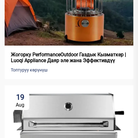
Жогорку PerformanceOutdoor Газдык Кызматкер |
Luoqi Appliance Даяр эле жана Эффективдүү
Топтуруу көрүнүш
19
Aug