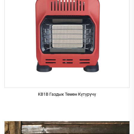
KB1B Газдык Төмөн Күтүрүчү