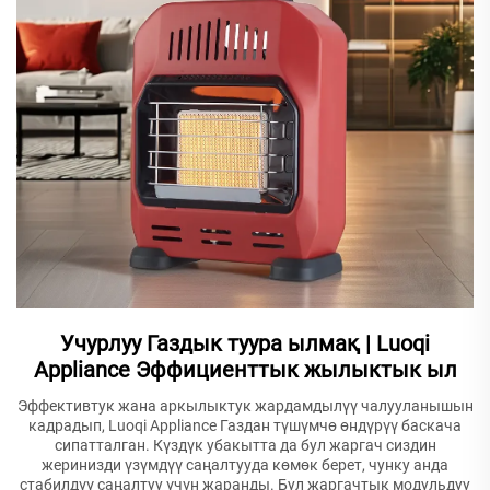
Учурлуу Газдык туура ылмақ | Luoqi
Appliance Эффициенттык жылыктык ыл
Эффективтук жана аркылыктук жардамдылүү чалууланышын
кадрадып, Luoqi Appliance Газдан түшүмчө өндүрүү баскача
сипатталган. Күздүк убакытта да бул жаргач сиздин
жеринизди үзүмдүү саңалтууда көмөк берет, чунку анда
стабилдүү саңалтуу үчүн жаранды. Бул жаргачтык модульдуу