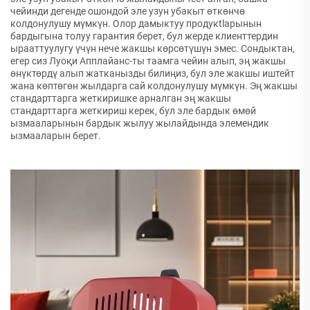
чейинди дегенде ошондой эле узун убакыт өткөнчө
колдонулушу мүмкүн. Олор дамыктуу продукtlарынын
бардыгына толуу гарантия берет, бул жерде клиенттердин
ырааттуулугу үчүн нече жакшы көрсөтүшүн эмес. Сондыктан,
егер сиз Луоқи Апплайанс-ты таамга чейин алып, эң жакшы
өнүктөрдү алып жатканызды билиңиз, бул эле жакшы иштейт
жана көптөгөн жылдарга сай колдонулушу мүмкүн. Эң жакшы
стандарттарга жеткиришке арналган эң жакшы
стандарттарга жеткириш керек, бул эле бардык өмөй
ызмааларынын бардык жылуу жылайдында элемендик
ызмааларын берет.