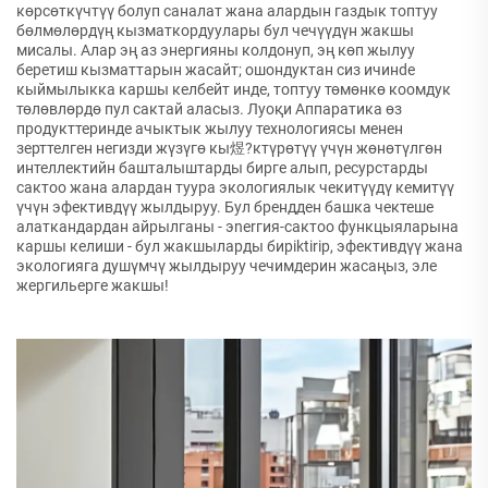
көрсөткүчтүү болуп саналат жана алардын газдык топтуу
бөлмөлөрдүң кызматкордуулары бул чечүүдүн жакшы
мисалы. Алар эң аз энергияны колдонуп, эң көп жылуу
беретиш кызматтарын жасайт; ошондуктан сиз ичинde
кыймылыкка каршы келбейт инде, топтуу төмөнкө коомдук
төлөвлөрдө пул сактай аласыз. Луоқи Аппаратика өз
продукттеринде ачыктык жылуу технологиясы менен
зерттелген негизди жүзүгө кы煜?ктүрөтүү үчүн жөнөтүлгөн
интеллектийн башталыштарды бирге алып, ресурстарды
сактоо жана алардан туура экологиялык чекитүүдү кемитүү
үчүн эфективдүү жылдыруу. Бул брендден башка чектеше
алаткандардан айрылганы - эnerгия-сактоо функцыяларына
каршы келиши - бул жакшыларды бирiktirip, эфективдүү жана
экологияга душүмчү жылдыруу чечимдерин жасаңыз, эле
жергильерге жакшы!