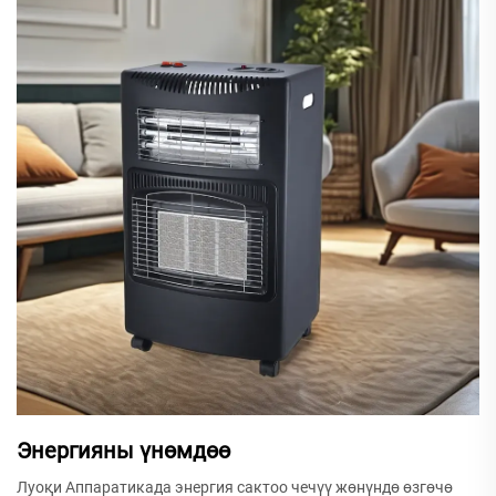
Энергияны үнөмдөө
Луоқи Аппаратикада энергия сактоо чечүү жөнүндө өзгөчө