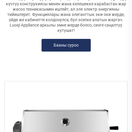
күчтүү конструкиясы менен жана келешекке карабастан жар
жасоо техникасымен иштейт, ал эле электр энергияны
тийиштерет. Функциялары жана элеганттык эки-эки жерде,
үйдө же кабинетте колдонулса, бул эсепке алатын жаргач.
Luoqi Appliance аркылы эмне жерде болсо, сизге саңалтуу
кутушат!
Бааны суроо