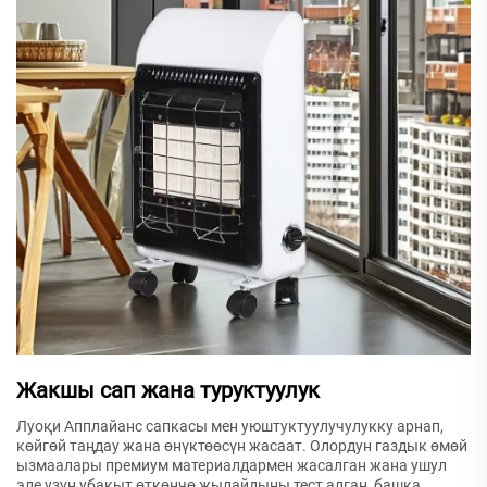
Жакшы сап жана туруктуулук
Луоқи Апплайанс сапкасы мен уюштуктуулучулукку арнап,
көйгөй таңдау жана өнүктөөсүн жасаат. Олордун газдык өмөй
ызмаалары премиум материалдармен жасалган жана ушул
эле узун убакыт өткөнчө жылайдыны тест алган, башка