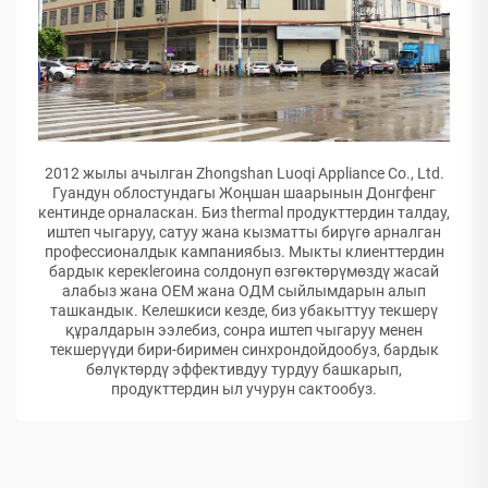
2012 жылы ачылган Zhongshan Luoqi Appliance Co., Ltd.
Гуандун облостундагы Жоңшан шаарынын Донгфенг
кентинде орналаскан. Биз thermal продукттердин талдау,
иштеп чыгаруу, сатуу жана кызматты бирүгө арналган
профессионалдык кампаниябыз. Мыкты клиенттердин
бардык керекleroина солдонуп өзгөктөрүмөздү жасай
алабыз жана ОЕМ жана ОДМ сыйлымдарын алып
ташкандык. Келешкиси кезде, биз убакыттуу текшерү
құралдарын ээлебиз, сонра иштеп чыгаруу менен
текшерүүди бири-биримен синхрондойдообуз, бардык
бөлүктөрдү эффективдуу турдуу башкарып,
продукттердин ыл учурун сактообуз.