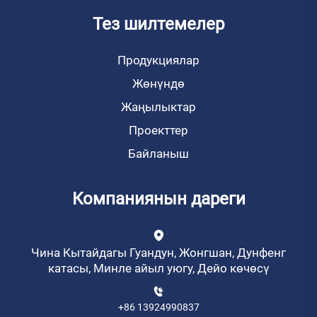
Тез шилтемелер
Продукциялар
Жөнүндө
Жаңылыктар
Проекттер
Байланыш
Компаниянын дареги
Чина Кытайдагы Гуандун, Жонгшан, Дунфенг
катасы, Минле айыл уюгу, Дейо көчөсү
+86 13924990837