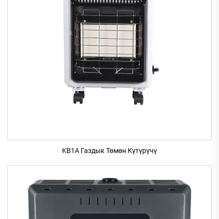
KB1A Газдык Төмөн Күтүрүчү