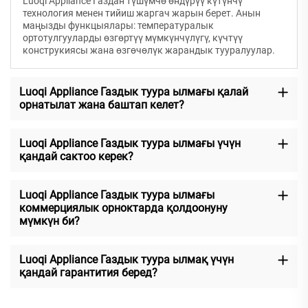
Luoqi Appliance Газдан түшүмчө өндүрүү күтүнчү
технология менен тийиш жаргач жарын берет. Анын
маңызды функцыялары: температуралык
ортотулгууларды өзгөртүү мүмкүнчүлүгү, күчтүү
конструкиясы жана өзгөчөлүк жарандык тууралуулар.
Luoqi Appliance Газдык туура ылмағы қалай
орнатылат жана баштап келет?
Luoqi Appliance Газдык туура ылмағы үчүн
қандай сактоо керек?
Luoqi Appliance Газдык туура ылмағы
коммерциялык орноктарда қолдоонуну
мүмкүн би?
Luoqi Appliance Газдык туура ылмақ үчүн
қандай гарантития беред?