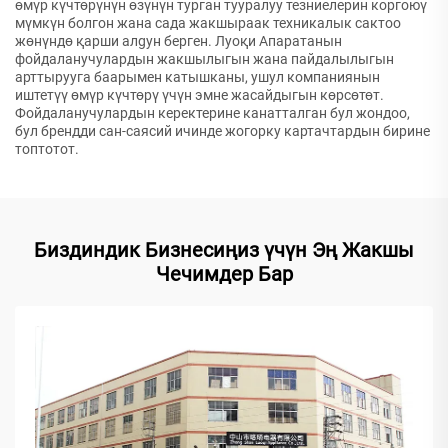
өмүр күчтөрүнүн өзүнүн турган тууралуу тезниелерин коргоюү
мүмкүн болгон жана сада жакшыраак техникалык сактоо
жөнүндө қарши алgyн берген. Луоқи Апаратанын
фойдаланучулардын жакшылыгын жана пайдалылыгын
арттырууга баарымен катышканы, ушул компаниянын
иштетүү өмүр күчтөрү үчүн эмне жасайдыгын көрсөтөт.
Фойдаланучулардын керектерине канатталган бул жондоо,
бул брендди сан-саясий ичинде жогорку картачтардын бирине
топтотот.
Биздиндик Бизнесиңиз үчүн Эң Жакшы
Чечимдер Бар