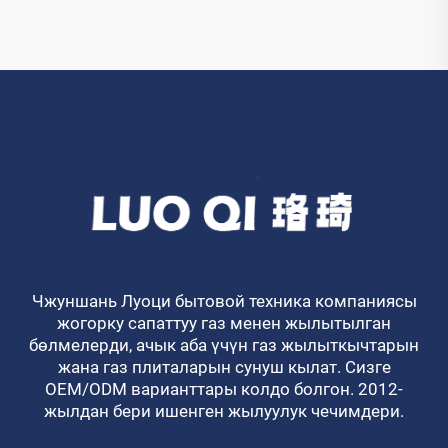
Чжуншань Луоци бытовой техника компаниясы
жогорку сапаттуу газ менен жылытылган
бөлмелерди, ачык аба үчүн газ жылыткычтарын
жана газ плиталарын сунуш кылат. Сизге
OEM/ODM варианттары колдо болгон. 2012-
жылдан бери ишенген жылуулук чечимдери.