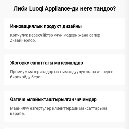
Либи Luoqi Appliance-ди неге тандоо?
Инновациялык продукт дизайны
Көпчүлүк керекчilikтер үчүн модерн жана сапер
дизайнерлор.
Жогорку сапаттагы материалдар
Премиум материалдор ыктымалдуулук жана эч нерсе
бирокойду берет.
Өзгөчө ылайыкташтырылган чечимдер
Маанилүү өзгөртүлөр клиенттердин максаттарына
караба.