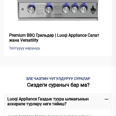
Premium BBQ Грильдер | Luoqi Appliance Сапат
жана Versatility
Топтуруу көрүнүш
ЭЛЕ ЧАЭТИН ЧУГУЛДУРУУ СУРАЛАР
Сиздеги сураныч бар ма?
Luoqi Appliance Газдык туура ылмағынын
аскериле түрлөрү неге тийиш?