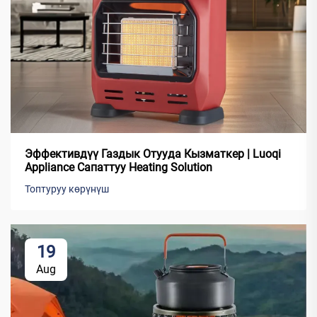
Эффективдүү Газдык Отууда Кызматкер | Luoqi
Appliance Сапаттуу Heating Solution
Топтуруу көрүнүш
19
Aug