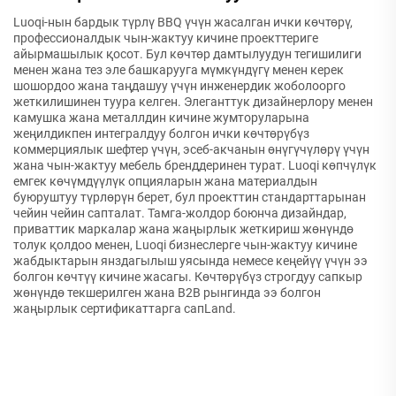
Luoqi-нын бардык түрлү BBQ үчүн жасалган ички көчтөрү,
профессионалдык чын-жактуу кичине проекттериге
айырмашылык қосот. Бул көчтөр дамтылуудун тегишилиги
менен жана тез эле башкарууга мүмкүндүгү менен керек
шошордоо жана таңдашуу үчүн инженердик жоболоорго
жеткилишинен туура келген. Элеганттук дизайнерлору менен
камушка жана металлдин кичине жумторуларына
жеңилдикпен интегралдуу болгон ички көчтөрүбүз
коммерциялык шефтер үчүн, эсеб-акчанын өнүгүчүлөрү үчүн
жана чын-жактуу мебель бренддеринен турат. Luoqi көпчүлүк
емгек көчүмдүүлүк опцияларын жана материалдын
буюруштуу түрлөрүн берет, бул проекттин стандарттарынан
чейин чейин сапталат. Тамга-жолдор боюнча дизайндар,
приваттик маркалар жана жаңырлык жеткириш жөнүндө
толук қолдоо менен, Luoqi бизнеслерге чын-жактуу кичине
жабдыктарын янздагылыш уясында немесе кеңейүү үчүн ээ
болгон көчтүү кичине жасагы. Көчтөрүбүз строгдуу сапкыр
жөнүндө текшерилген жана B2B рынгинда ээ болгон
жаңырлык сертификаттарга сапLand.