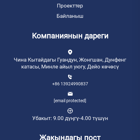
Проекттер
Байланыш
Компаниянын дареги
Чина Кытайдагы Гуандун, Жонгшан, Дунфенг
катасы, Минле айыл уюгу, Дейо көчөсү
+86 13924990837
[email protected]
Убакыт: 9.00 дүңгү-4.00 түшүн
Жакындагы пост