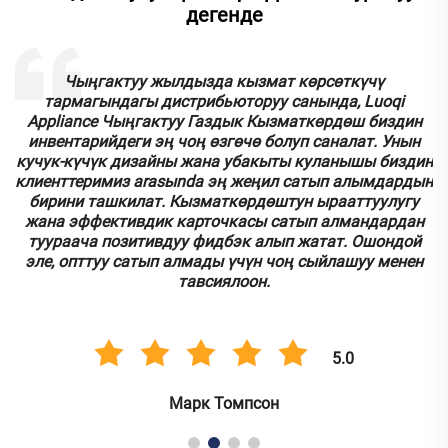
дегенде
к
Чыңгактуу жылдызда кызмат көрсөткүчү
тармагындагы дистрибьюторуу санында, Luoqi
.
Appliance Чыңгактуу Газдык Кызматкөрдөш биздин
инвентарийдеги эң чоң өзгөчө болуп саналат. Унын
кучук-күчүк дизайны жана убакыты куланышы биздин
у
клиенттеримиз аrasыnda эң жеңил сатып алымдардын
бирини ташкилат. Кызматкөрдөштун ырааттуулугу
.
жана эффективдик карточкасы сатып алмандардан
туураача позитивдуу фидбэк алып жатат. Ошондой
эле, опттуу сатып алмады үчүн чоң сыйлашуу менен
тавсиялоон.
5.0
Марк Томпсон