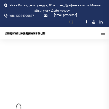
Чина Кытайдагы Гуандун, Жонгшан, Дунфенг катасы, Минле
айыл уюгу, Дейо көчөсү
[email protected]
+86 13924990837