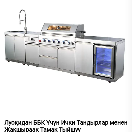
Луоқидан ББК Үчүн Ички Тандырлар менен
Жакшыраак Тамак Тыйшуу