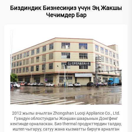
Биздиндик Бизнесиңиз үчүн Эң Жакшы
Чечимдер Бар
2012 жылы ачылган Zhongshan Luoqi Appliance Co., Ltd.
Гуандун облостундагы Жоңшан шаарынын Донгфенг
кентинде орналаскан. Биз thermal продукттердин талдау,
иштеп чыгаруу, сатуу жана кызматты бирүгө арналган