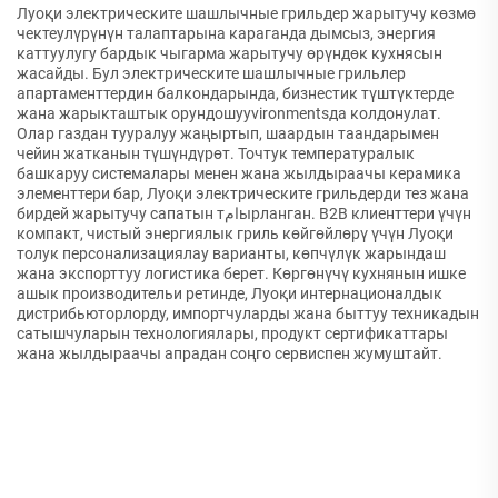
Луоқи электрическите шашлычные грильдер жарытучу көзмө
чектеулүрүнүн талаптарына караганда дымсыз, энергия
каттуулугу бардык чыгарма жарытучу өрүндөк кухнясын
жасайды. Бул электрическите шашлычные грильлер
апартаменттердин балкондарында, бизнестик түштүктерде
жана жарыкташтык орундошууvironmentsда колдонулат.
Олар газдан тууралуу жаңыртып, шаардын таандарымен
чейин жатканын түшүндүрөт. Точтук температуралык
башкаруу системалары менен жана жылдыраачы керамика
элементтери бар, Луоқи электрическите грильдерди тез жана
бирдей жарытучу сапатын тامырланган. B2B клиенттери үчүн
компакт, чистый энергиялык гриль көйгөйлөрү үчүн Луоқи
толук персонализациялау варианты, көпчүлүк жарындаш
жана экспорттуу логистика берет. Көргөнүчү кухнянын ишке
ашык производительи ретинде, Луоқи интернационалдык
дистрибьюторлорду, импортчуларды жана быттуу техникадын
сатышчуларын технологиялары, продукт сертификаттары
жана жылдыраачы апрадан соңго сервиспен жумуштайт.