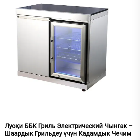
Луоқи ББК Гриль Электрический Чынгак –
Шаардык Грильдеу үчүн Кадамдык Чечим