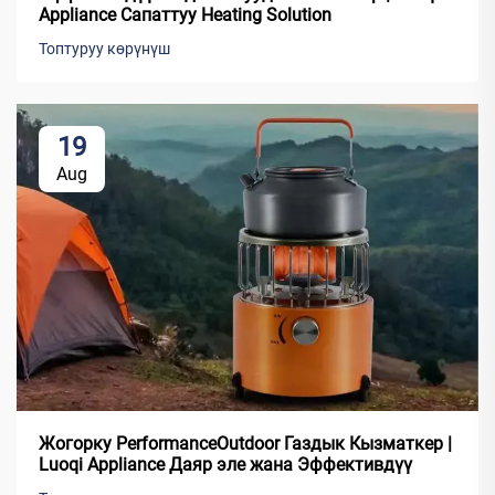
Appliance Сапаттуу Heating Solution
Топтуруу көрүнүш
19
Aug
Жогорку PerformanceOutdoor Газдык Кызматкер |
Luoqi Appliance Даяр эле жана Эффективдүү