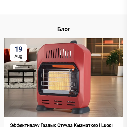
Блог
19
Aug
Эффективдүү Газдык Отууда Кызматкер | Luoqi