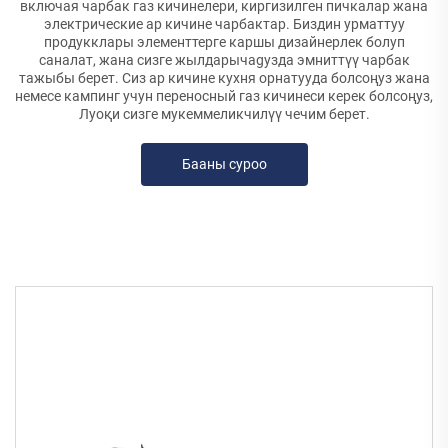
включая чарбак газ кичинелери, киргизилген пичкалар жана
электрические ар кичине чарбактар. Биздин урматтуу
продукклары элементтерге каршы дизайнерлек болуп
саналат, жана сизге жылдарычagyзда эмниттүү чарбак
тажыбы берет. Сиз ар кичине кухня орнатууда болсоңуз жана
немесе кампинг учун переносный газ кичинеси керек болсоңуз,
Луоқи сизге мукеммеликчилүү чечим берет.
Бааны суроо