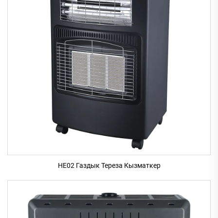
HE02 Газдык Тереза Кызматкер