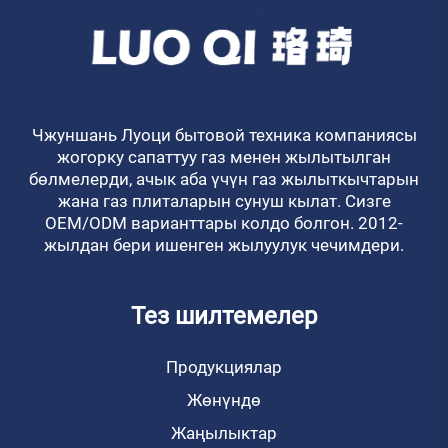
Чжуншань Луоци бытовой техника компаниясы
жогорку сапаттуу газ менен жылытылган
бөлмелерди, ачык аба үчүн газ жылыткычтарын
жана газ плиталарын сунуш кылат. Сизге
OEM/ODM варианттары колдо болгон. 2012-
жылдан бери ишенген жылуулук чечимдери.
Тез шилтемелер
Продукциялар
Жөнүндө
Жаңылыктар