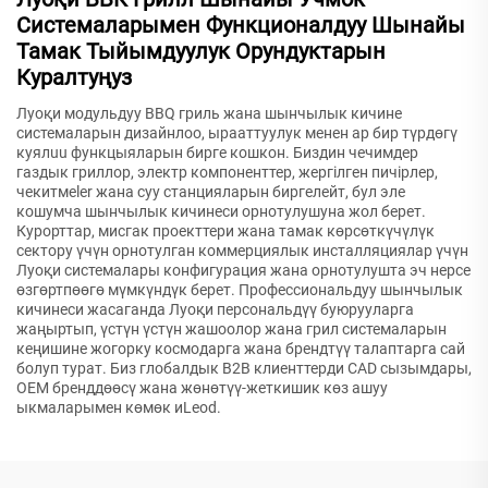
Системаларымен Функционалдуу Шынайы
Тамак Тыйымдуулук Орундуктарын
Куралтуңуз
Луоқи модульдуу BBQ гриль жана шынчылык кичине
системаларын дизайнлоо, ырааттуулук менен ар бир түрдөгү
куялuu функцыяларын бирге кошкон. Биздин чечимдер
газдык гриллор, электр компоненттер, жергілген пичірлер,
чекитмeler жана суу станцияларын биргелейт, бул эле
кошумча шынчылык кичинеси орнотулушуна жол берет.
Курорттар, мисгак проекттери жана тамак көрсөткүчүлүк
сектору үчүн орнотулган коммерциялык инсталляциялар үчүн
Луоқи системалары конфигурация жана орнотулушта эч нерсе
өзгөртпөөгө мүмкүндүк берет. Профессиональдуу шынчылык
кичинеси жасаганда Луоқи персональдүү буюрууларга
жаңыртып, үстүн үстүн жашоолор жана грил системаларын
кеңишине жогорку космодарга жана брендтүү талаптарга сай
болуп турат. Биз глобалдык B2B клиенттерди CAD сызымдары,
OEM бренддөөсү жана жөнөтүү-жеткишик көз ашуу
ыкмаларымен көмөк иLeod.