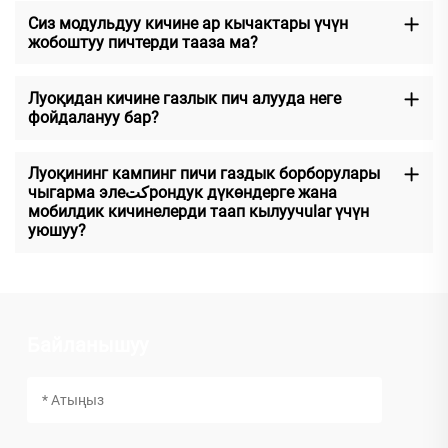
Сиз модульдуу кичине ар кычактары үчүн
жобоштуу пичтерди тааза ма?
Луоқидан кичине газлык пич алууда неге
фойдалануу бар?
Луоқининг кампинг пичи газдык борборулары
чыгарма элеكتрондук дүкөндерге жана
мобилдик кичинелерди таап кылуучular үчүн
уюшуу?
Байланышуу