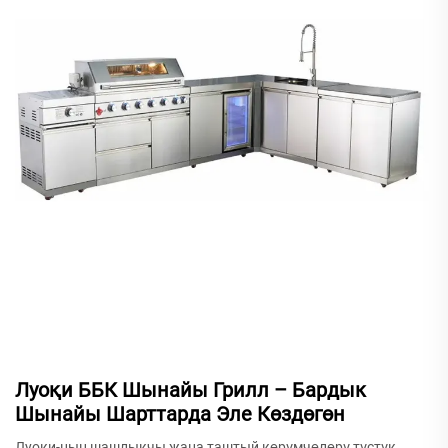
Луоқи ББК Шынайы Грилл – Бардык
Шынайы Шарттарда Эле Көздөгөн
Луоқи-нын шашлыкчы жана таштый көрүмчөлөрү түстүк