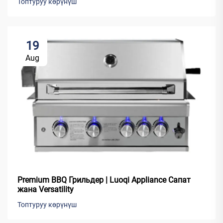
Топтуруу көрүнүш
19
Aug
Premium BBQ Грильдер | Luoqi Appliance Сапат
жана Versatility
Топтуруу көрүнүш