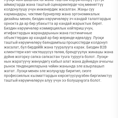
аймақтарда жана таштый сценариилерде чоң мөөнөттүү
колдонулушу үчүн инженердик жасалган. Жаңы суу
кармандары, чектеме бурнерлер жана эргономикалык
дизайны менен, биздин көрүмчөлөрү эч кандай талаптардык
орнокта да ар бир убакытта ар кандай жарыктык берет.
Биздин көрүмчөлөр коммерциялык кейтериш учун,
итифактардын жарандарынын жана гостиничные
объекттердин ар кандай ар бир жеринде идеалдуу. Луоқи
таштый көрүмчөлөрү баяндампыш процесстерди колдонуп
жасалат, бул бирдейlik жана тууралууга карак. Биздин B2B
клиенттери көп чектешүүсүз төлөө, брендтүүлүк жинашы жана
дүйнө жогорку сапка сапкастан туura турууга болот. Луоқи-
нын жаратуучу жөнүндөгү кабыл алат жана дүйнөдүн ачкычы
рынок тенденцияларына чейин жанында эле азырлашып
жатат. Луоқи менен эле жолуңузду биритип, сизге
профессиялык кызматтардын көрсөтүүсүңүзбен биргиликтүү
таштый көрүмчөлөрүн алуу үчүн ээ болушуңузга болот.