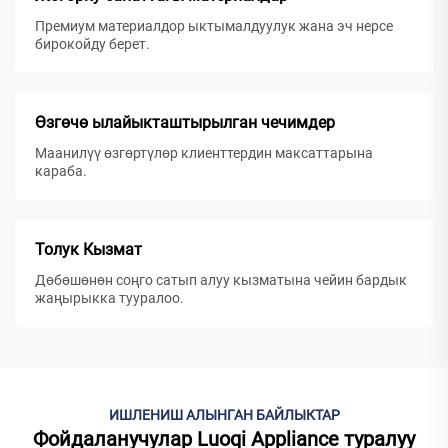
Премиум материалдор ыктымалдуулук жана эч нерсе
бирокойду берет.
Өзгөчө ылайыкташтырылган чечимдер
Маанилүү өзгөртүлөр клиенттердин максаттарына
караба.
Толук Кызмат
Дөбөшөнөн соңго сатып алуу кызматына чейин бардык
жаңырыкка тууралoo.
ИШЛЕНИШ АЛЫНГАН БАЙЛЫКТАР
Фойдаланучулар Luoqi Appliance туралуу