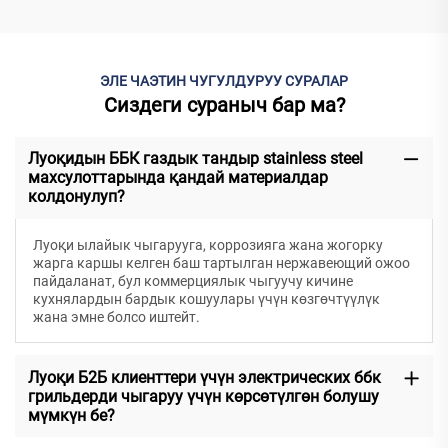
ЭЛЕ ЧАЭТИН ЧУГУЛДУРУУ СУРАЛАР
Сиздеги сураныч бар ма?
Луоқидын ББК газдык тандыр stainless steel
махсулоттарында қандай материалдар
колдонулуп?
Луоқи ылайык чыгарууга, коррозияга жана жогорку
жарга каршы келген баш тартылган нержавеющий ожоо
пайдаланат, бул коммерциялык чыгуучу кичине
кухнялардын бардык кошуулары үчүн көзгөчтүүлүк
жана эмне болсо иштейт.
Луоқи Б2Б клиенттери үчүн электрических ббк
грильдерди чыгаруу үчүн көрсөтүлгөн болушу
мүмкүн бе?