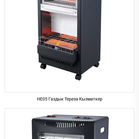
HE05 Газдык Тереза Кызматкер