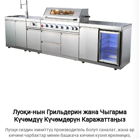
Луоқи-нын Грильдерин жана Чыгарма
Күчөмдүү Күчөмдөрүн Каражаттаңыз
Луоқи сиздин эмниттүү производитель болуп саналат, жана ар
кичине чарбактар менен башкача кичине кухня өркениңиз,