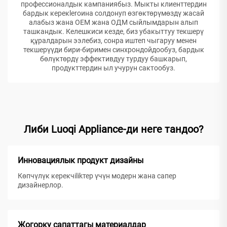
профессионалдык кампаниябыз. Мыкты клиенттердин
бардык керекleroина солдонуп өзгөктөрүмөздү жасай
алабыз жана ОЕМ жана ОДМ сыйлымдарын алып
ташкандык. Келешкиси кезде, биз убакыттуу текшерү
құралдарын ээлебиз, сонра иштеп чыгаруу менен
текшерүүди бири-биримен синхрондойдообуз, бардык
бөлүктөрдү эффективдуу турдуу башкарып,
продукттердин ыл учурун сактообуз.
Либи Luoqi Appliance-ди неге тандоо?
Инновациялык продукт дизайны
Көпчүлүк керекчilikтер үчүн модерн жана сапер
дизайнерлор.
Жогорку сапаттагы материалдар