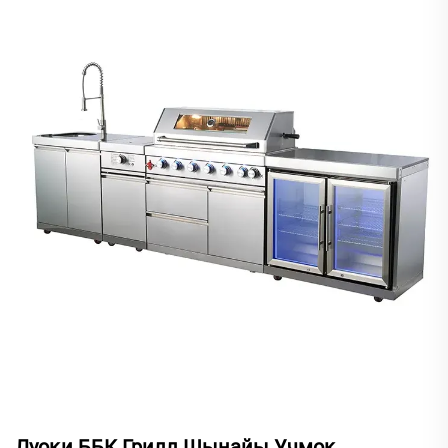
Луоқи ББК Грилл Шынайы Учмок