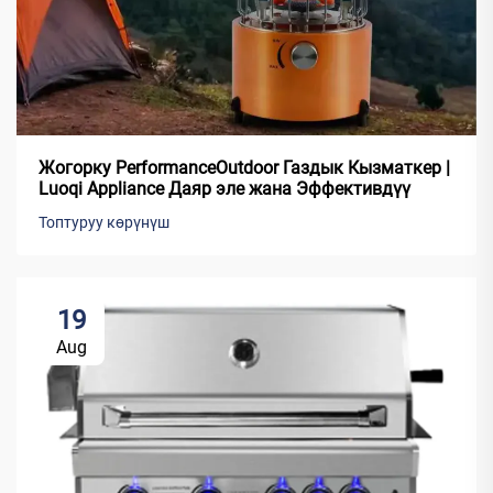
Жогорку PerformanceOutdoor Газдык Кызматкер |
Luoqi Appliance Даяр эле жана Эффективдүү
Топтуруу көрүнүш
19
Aug