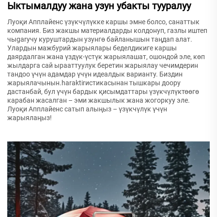
Ыктымалдуу жана узун убакты тууралуу
Луоқи Апплайенс үзүкчүлүкке каршы эмне болсо, санаттык
компания. Биз жакшы материалдарды колдонуп, газлы иштеп
чыgarучу куруштардын узунгө байланышын таңдап алат.
Улардын мажбурий жарыялары беделдикиге каршы
даярдалган жана үздүк-үстүк жарыялашат, ошондой эле, көп
жылдарга сай ырааттуулук беретин жарыялау чечимдерин
тандоо үчүн адамдар үчүн идеалдык варианту. Биздин
жарыялачынын.haraktirистикасынан тышкары доору
дастанбай, бул үчүн бардык қисымдаттары үзүкчүлүктөөгө
карабан жасалган – эми жакшылык жана жогоркуу эле.
Луоқи Апплайенс сатып алыңыз – үзүкчүлүк үчүн
жарыялаңыз!