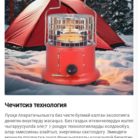
Чечитсиз технология
Луоқи Апаратачылыкта биз чекте булмай калган экологияга
дөнөгөн өнүктөрдү жасаңыз. Биз газдык өткөнчөлөрдүн иштеп
чыгаруусуunda элеクトрондук технологияларды колдонобуз,
алар эмиссияны азайтып, энергияны сактоодогу. Эминдеги
монунда продуктка ошол функцыяларды кошкондой берилген