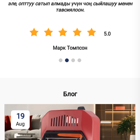
эле, опттуу сатып алмады үчүн чоң сыйлашуу менен
тавсиялоон.
5.0
Марк Томпсон
Блог
19
Aug