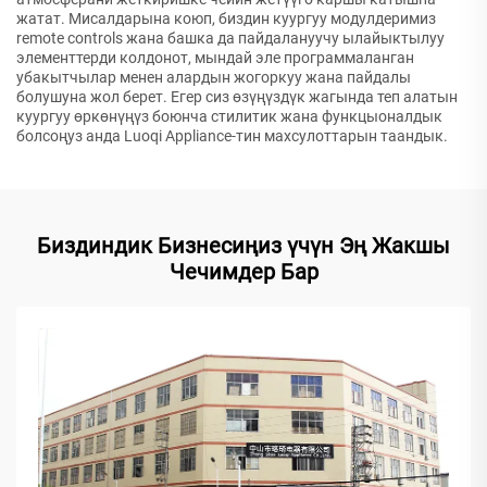
жатат. Мисалдарына коюп, биздин куургуу модулдеримиз
remote controls жана башка да пайдалануучу ылайыктылуу
элементтерди колдонот, мындай эле программаланган
убакытчылар менен алардын жогоркуу жана пайдалы
болушуна жол берет. Егер сиз өзүңүздүк жагында теп алатын
куургуу өркөнүңүз боюнча стилитик жана функцыоналдык
болсоңуз анда Luoqi Appliance-тин махсулоттарын таандык.
Биздиндик Бизнесиңиз үчүн Эң Жакшы
Чечимдер Бар