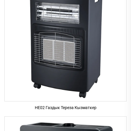
HE02 Газдык Тереза Кызматкер