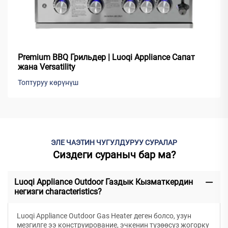
Premium BBQ Грильдер | Luoqi Appliance Сапат
жана Versatility
Топтуруу көрүнүш
ЭЛЕ ЧАЭТИН ЧУГУЛДУРУУ СУРАЛАР
Сиздеги сураныч бар ма?
Luoqi Appliance Outdoor Газдык Кызматкердин
негизги characteristics?
Luoqi Appliance Outdoor Gas Heater деген болсо, узун
мезгилге ээ конструирование, эчкенин түзөөсүз жогорку