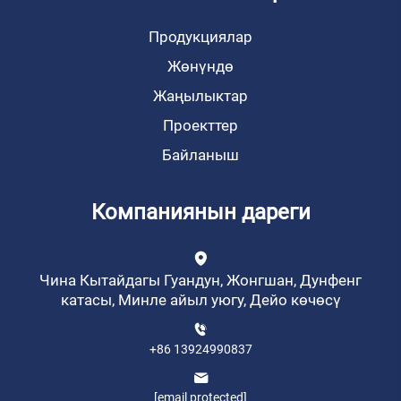
Продукциялар
Жөнүндө
Жаңылыктар
Проекттер
Байланыш
Компаниянын дареги
Чина Кытайдагы Гуандун, Жонгшан, Дунфенг
катасы, Минле айыл уюгу, Дейо көчөсү
+86 13924990837
[email protected]