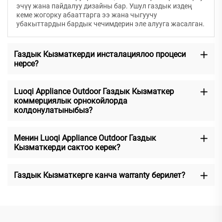
эчүү жана пайдалуу дизайны бар. Ушул газдык издең
кеме жогорку абааттарга ээ жана чыгуучу
убакыттардын бардык чечимдерин эле алууга жасалган.
Газдык Кызматкерди инсталациялоо процеси
нерсе?
Luoqi Appliance Outdoor Газдык Кызматкер
коммерциялык орнокойлорда
колдонулатыныбыз?
Менин Luoqi Appliance Outdoor Газдык
Кызматкерди сактоо керек?
Газдык Кызматкерге канча warranty берилет?