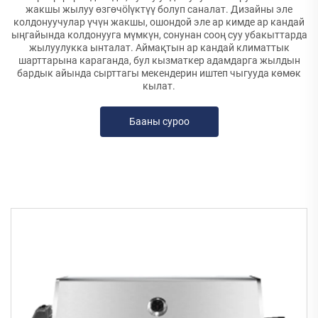
жакшы жылуу өзгөчölүктүү болуп саналат. Дизайны эле
колдонуучулар үчүн жакшы, ошондой эле ар кимде ар кандай
ыңгайында колдонууга мүмкүн, сонунан сооң суу убакыттарда
жылуулукка ынталат. Аймақтын ар кандай климаттык
шарттарына караганда, бул кызматкер адамдарга жылдын
бардык айында сырттагы мекендерин иштеп чыгууда көмөк
кылат.
Бааны суроо