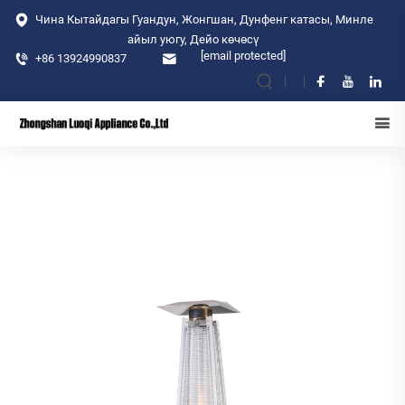
Чина Кытайдагы Гуандун, Жонгшан, Дунфенг катасы, Минле
айыл уюгу, Дейо көчөсү
[email protected]
+86 13924990837