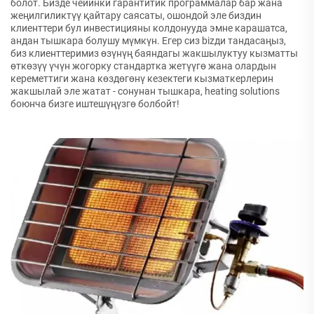
болот. Бизде чейинки гарантитик программалар бар жана
жеңилгиликтүү қайтару саясаты, ошондой эле биздин
клиенттери бул инвестицияны колдонууда эмне карашатса,
андан тышкара болушу мүмкүн. Егер сиз bizди тандасаңыз,
биз клиенттеримиз өзүнүң баяндагы жакшылуктуу кызматты
өткөзүү үчүн жогорку стандартка жетүүгө жана олардын
кереметтиги жана көздөгөнү кезектеги кызматкерлерин
жакшылай эле жатат - сонунан тышкара, heating solutions
боюнча бизге иштешүңүзгө болбойт!