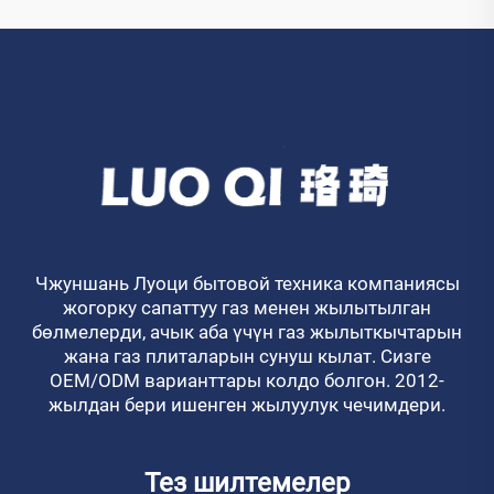
Чжуншань Луоци бытовой техника компаниясы
жогорку сапаттуу газ менен жылытылган
бөлмелерди, ачык аба үчүн газ жылыткычтарын
жана газ плиталарын сунуш кылат. Сизге
OEM/ODM варианттары колдо болгон. 2012-
жылдан бери ишенген жылуулук чечимдери.
Тез шилтемелер