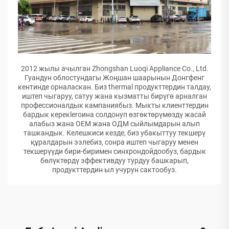
2012 жылы ачылган Zhongshan Luoqi Appliance Co., Ltd.
Гуандун облостундагы Жоңшан шаарынын Донгфенг
кентинде орналаскан. Биз thermal продукттердин талдау,
иштеп чыгаруу, сатуу жана кызматты бирүгө арналган
профессионалдык кампаниябыз. Мыкты клиенттердин
бардык керекleroина солдонуп өзгөктөрүмөздү жасай
алабыз жана ОЕМ жана ОДМ сыйлымдарын алып
ташкандык. Келешкиси кезде, биз убакыттуу текшерү
құралдарын ээлебиз, сонра иштеп чыгаруу менен
текшерүүди бири-биримен синхрондойдообуз, бардык
бөлүктөрдү эффективдуу турдуу башкарып,
продукттердин ыл учурун сактообуз.