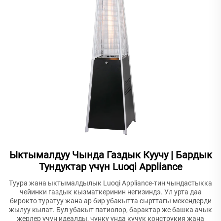
Ыктымалдуу Чында Газдык Куучу | Бардык
Тундуктар үчүн Luoqi Appliance
Туура жана ыктымалдылык Luoqi Appliance-тин чындастыкка
чейинки газдык кызматкеринин негизиндэ. Ул урта даа
бирокто туратуу жана ар бир убакытта сырттагы мекендерди
жылуу кылат. Бул убакыт патиолор, барактар же башка ачык
жерлер үчүн идеалды, чунку унда кучук конструкия жана