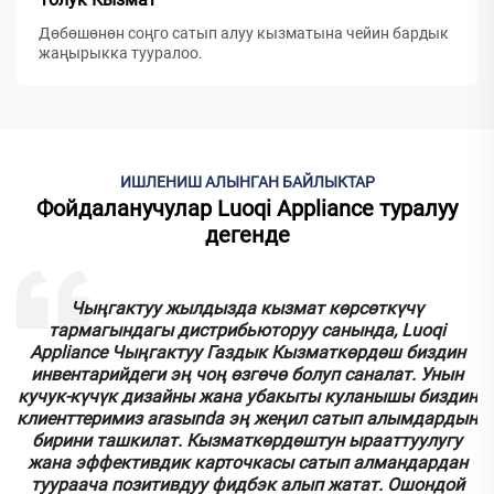
Дөбөшөнөн соңго сатып алуу кызматына чейин бардык
жаңырыкка тууралoo.
ИШЛЕНИШ АЛЫНГАН БАЙЛЫКТАР
Фойдаланучулар Luoqi Appliance туралуу
дегенде
к
Чыңгактуу жылдызда кызмат көрсөткүчү
тармагындагы дистрибьюторуу санында, Luoqi
.
Appliance Чыңгактуу Газдык Кызматкөрдөш биздин
инвентарийдеги эң чоң өзгөчө болуп саналат. Унын
кучук-күчүк дизайны жана убакыты куланышы биздин
у
клиенттеримиз аrasыnda эң жеңил сатып алымдардын
бирини ташкилат. Кызматкөрдөштун ырааттуулугу
.
жана эффективдик карточкасы сатып алмандардан
туураача позитивдуу фидбэк алып жатат. Ошондой