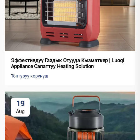
Эффективдүү Газдык Отууда Кызматкер | Luoqi
Appliance Сапаттуу Heating Solution
Топтуруу көрүнүш
19
Aug