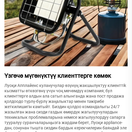
Үзгөчө мүгөнүктүү клиенттерге көмөк
Луоқи Апплайенс куланучулар өзүнүң жакшылуктуу клиенттik
кызматты өткөзгөнү үчүн чоң мөчөмдүү компания; бул
клиенттерге алдын ала сатып алынганда жана пост продажа
қолдоодо түрлү-бүрлү жаңалыктар менен тәжірибе
жеткилишигін камтыйт. Биздин қолдоо командалыгы 24/7
жазылған жана сизди газдык өмөрдүк жагылуучулардын
техникалык проблемаларына немесе жагылуулордуу сапарга
тууралуу суранчаларыңызга жардам берет, Луоқи appliance-
дан, сонунан тышта сиздин бардык керекчилерин баяндай эле