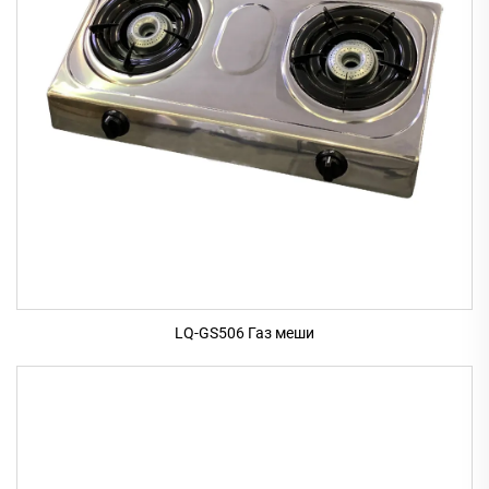
LQ-GS506 Газ меши