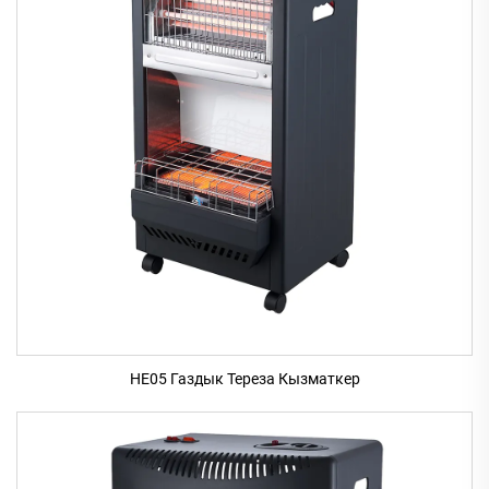
HE05 Газдык Тереза Кызматкер