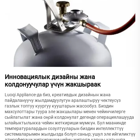
Инновациялык дизайны жана
колдонуучулар үчүн жакшыраак
Luoqi Appliance-да биз, креативдык дизайнын жана
пайдалануучу жылдамдуулугун аралаштыруу чектеусүз
газлык топтуу куургуу кууштарын жасообуз. Биздин
махсулоттары туура эле жакшылары менен чейинчилерге
сыйлатылат жана оңой колдонулат дегенде операциялашууда
ылайыктылыкка чейин жеткириши мүмкүн. Бул маанинде
температуралардын созултууларын биздин интеллекттүү
системаларымен жылдызда болуп саныр; ушул эле ийгиликтүү
атмосферани жеткиришке чейин жетүүгө каршы катышпа