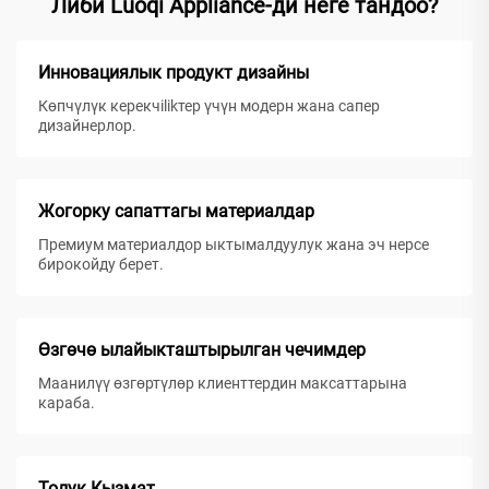
Либи Luoqi Appliance-ди неге тандоо?
Инновациялык продукт дизайны
Көпчүлүк керекчilikтер үчүн модерн жана сапер
дизайнерлор.
Жогорку сапаттагы материалдар
Премиум материалдор ыктымалдуулук жана эч нерсе
бирокойду берет.
Өзгөчө ылайыкташтырылган чечимдер
Маанилүү өзгөртүлөр клиенттердин максаттарына
караба.
Толук Кызмат