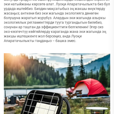
эки натыйжаны көрсөтө алат. Луоқи Апаратачылыкта биз бул
урдада иштейбиз. Биздин мақсатыбыз эң жакшы өнүктөрдү
жасаңыз; анткени биз эки жагында экологияга дөнөгөн
болушуна жаратып жүрүбүз. Алардын эки жагында азыркы
экологиялык регламенттерди тууга тургандыгын билебиз,
сонунан ар таштан да эффициенттиги белгиленин! Эгер сиз
эко-көзгөчтүү көйгөйлөрдү караганда жана эки жагында эң
жакшы иштешкенге жол берсеңиз, анда Луоқи
Апаратачылыкты таңдаңыз – башка эмес.