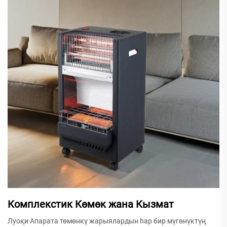
Комплекстик Көмөк жана Кызмат
Луоқи Апарата төмөнкү жарыялардын һар бир мүгөнүктүң