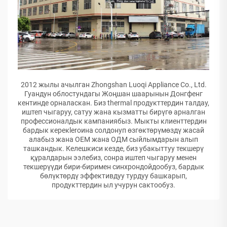
2012 жылы ачылган Zhongshan Luoqi Appliance Co., Ltd.
Гуандун облостундагы Жоңшан шаарынын Донгфенг
кентинде орналаскан. Биз thermal продукттердин талдау,
иштеп чыгаруу, сатуу жана кызматты бирүгө арналган
профессионалдык кампаниябыз. Мыкты клиенттердин
бардык керекleroина солдонуп өзгөктөрүмөздү жасай
алабыз жана ОЕМ жана ОДМ сыйлымдарын алып
ташкандык. Келешкиси кезде, биз убакыттуу текшерү
құралдарын ээлебиз, сонра иштеп чыгаруу менен
текшерүүди бири-биримен синхрондойдообуз, бардык
бөлүктөрдү эффективдуу турдуу башкарып,
продукттердин ыл учурун сактообуз.