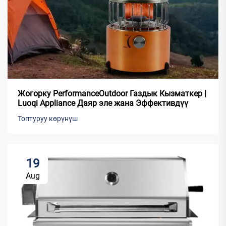
Жогорку PerformanceOutdoor Газдык Кызматкер |
Luoqi Appliance Даяр эле жана Эффективдүү
Топтуруу көрүнүш
19
Aug