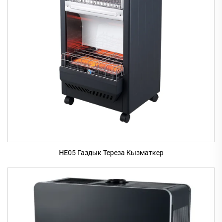
HE05 Газдык Тереза Кызматкер