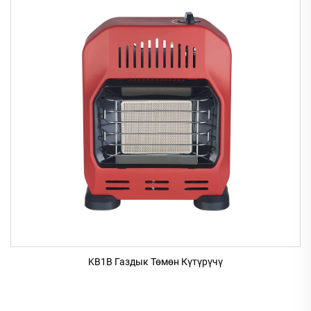
KB1B Газдык Төмөн Күтүрүчү