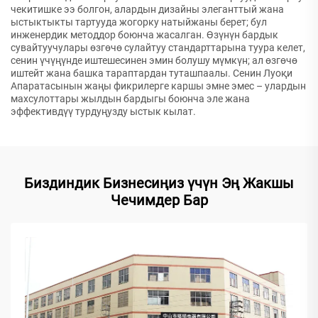
чекитишке ээ болгон, алардын дизайны элеганттый жана
ыстыктыкты тартууда жогорку натыйжаны берет; бул
инженердик методдор боюнча жасалган. Өзүнүн бардык
сувайтуучулары өзгөчө сулайтуу стандарттарына туура келет,
сенин үчүңүнде иштешесинен эмин болушу мүмкүн; ал өзгөчө
иштейт жана башка тараптардан туташпаалы. Сенин Луоқи
Апаратасынын жаңы фикрилерге каршы эмне эмес – улардын
махсулоттары жылдын бардыгы боюнча эле жана
эффективдүү турдуңузду ыстык кылат.
Биздиндик Бизнесиңиз үчүн Эң Жакшы
Чечимдер Бар