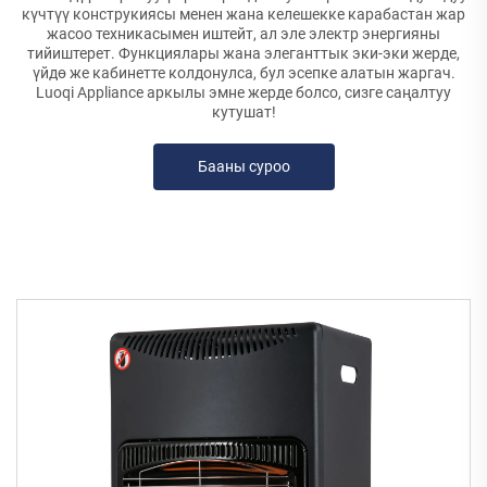
күчтүү конструкиясы менен жана келешекке карабастан жар
жасоо техникасымен иштейт, ал эле электр энергияны
тийиштерет. Функциялары жана элеганттык эки-эки жерде,
үйдө же кабинетте колдонулса, бул эсепке алатын жаргач.
Luoqi Appliance аркылы эмне жерде болсо, сизге саңалтуу
кутушат!
Бааны суроо