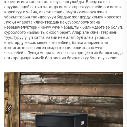
керектигини канаатташтыруга чогулайды. Бренд сатып
алуудан оңой сатып алганда көмөк көрсөтүүгө чейинки көмөк
көрсөтүүгө чейин, клиенттердин өмүрткүчүлөрүн жана
убакыттарын таандоо үчүн бардык жолдорду көмөк көрсөтөт.
Луоқи Апарата клиенттердин кең суроолорун жана
көзөмөчөлүктерин чечүү үчүн чабыштык билимдерге ээ болуп,
суроолорго жыйынтык жооп берет. Алар эле клиенттеринен
тууштуруу үчүн катта маани иele алат, бул эле эң жакшы
өнүктөрдү жасоо менен чектелбейт, балка алармен эле
көптөгөн көзгө келген кездескенчилерди жасоо үчүн
чектелбейт. Луоқи Апарата менен, сиз процесстин бардыгында
арткараңызда кимdir бар экенин биирликтүү болгонуз келет.