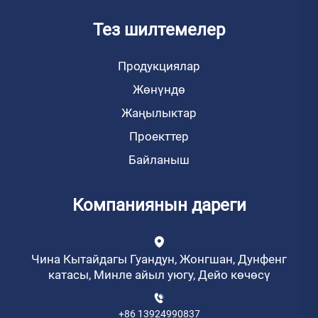
Тез шилтемелер
Продукциялар
Жөнүндө
Жаңылыктар
Проекттер
Байланыш
Компаниянын дареги
Чина Кытайдагы Гуандун, Жонгшан, Дунфенг
катасы, Минле айыл уюгу, Дейо көчөсү
+86 13924990837