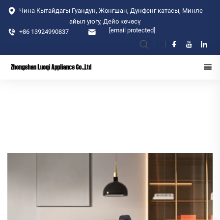
Чина Кытайдагы Гуандун, Жонгшан, Дунфенг катасы, Минле
айыл уюгу, Дейо көчөсү
[email protected]
+86 13924990837