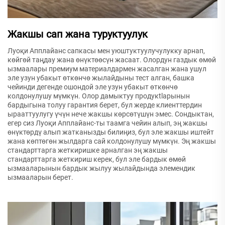
Жакшы сап жана туруктуулук
Луоқи Апплайанс сапкасы мен уюштуктуулучулукку арнап,
көйгөй таңдау жана өнүктөөсүн жасаат. Олордун газдык өмөй
ызмаалары премиум материалдармен жасалган жана ушул
эле узун убакыт өткөнчө жылайдыны тест алган, башка
чейинди дегенде ошондой эле узун убакыт өткөнчө
колдонулушу мүмкүн. Олор дамыктуу продукtlарынын
бардыгына толуу гарантия берет, бул жерде клиенттердин
ырааттуулугу үчүн нече жакшы көрсөтүшүн эмес. Сондыктан,
егер сиз Луоқи Апплайанс-ты таамга чейин алып, эң жакшы
өнүктөрдү алып жатканызды билиңиз, бул эле жакшы иштейт
жана көптөгөн жылдарга сай колдонулушу мүмкүн. Эң жакшы
стандарттарга жеткиришке арналган эң жакшы
стандарттарга жеткириш керек, бул эле бардык өмөй
ызмааларынын бардык жылуу жылайдында элемендик
ызмааларын берет.