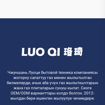
Чжуншань Луоци бытовой техника компаниясы
жогорку сапаттуу газ менен жылытылган
бөлмелерди, ачык аба үчүн газ жылыткычтарын
жана газ плиталарын сунуш кылат. Сизге
OEM/ODM варианттары колдо болгон. 2012-
жылдан бери ишенген жылуулук чечимдери.