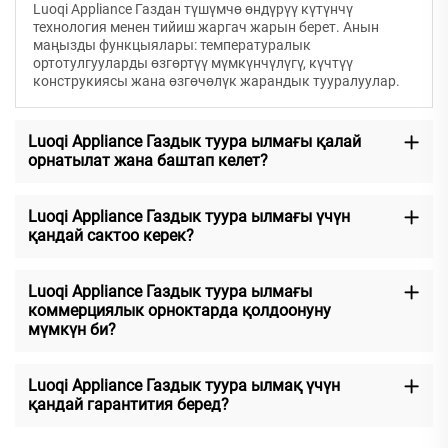
Luoqi Appliance Газдан түшүмчө өндүрүү күтүнчү
технология менен тийиш жаргач жарын берет. Анын
маңызды функцыялары: температуралык
ортотулгууларды өзгөртүү мүмкүнчүлүгү, күчтүү
конструкиясы жана өзгөчөлүк жарандык тууралуулар.
Luoqi Appliance Газдык туура ылмағы қалай
орнатылат жана баштап келет?
Luoqi Appliance Газдык туура ылмағы үчүн
қандай сактоо керек?
Luoqi Appliance Газдык туура ылмағы
коммерциялык орноктарда қолдоонуну
мүмкүн би?
Luoqi Appliance Газдык туура ылмақ үчүн
қандай гарантития беред?