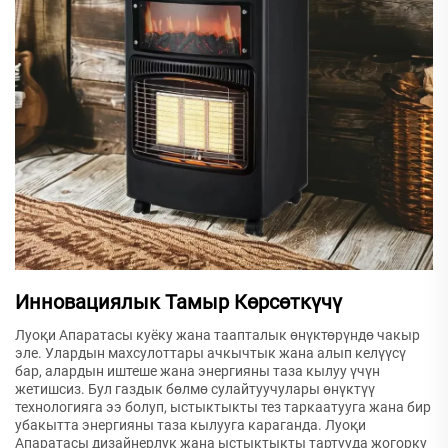
Инновациялык Тамыр Көрсөткүчү
Луоқи Апаратасы куёку жана таапталык өнүктөрүндө чакыр
эле. Улардын махсулоттары ачкычтык жана алып келүүсү
бар, алардын иштеше жана энергияны таза кылуу үчүн
жетишсиз. Бул газдык бөлмө сулайтуучулары өнүктүү
технологияга ээ болуп, ыстыктыкты тез таркаатууга жана бир
убакытта энергияны таза кылууга караганда. Луоқи
Апаратасы дизайнерлук жана ыстыктыкты тартууда жогорку