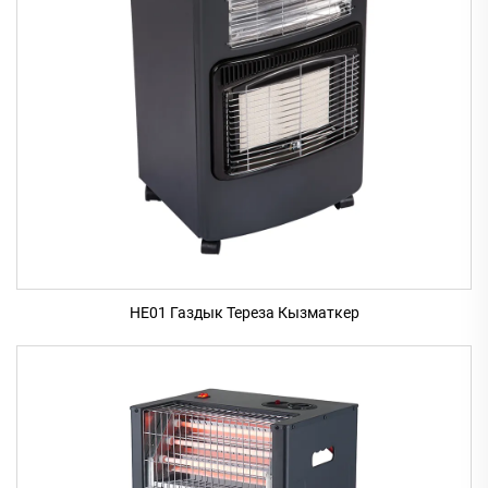
HE01 Газдык Тереза Кызматкер