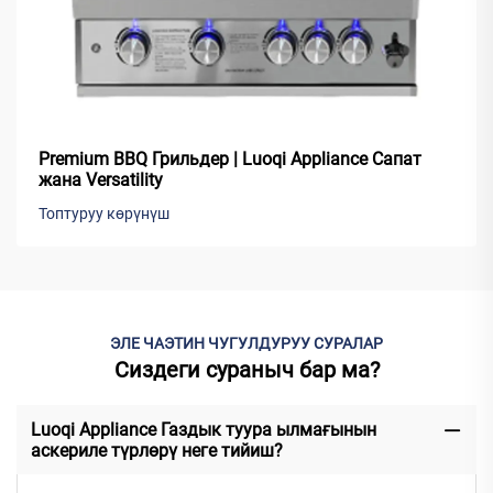
Premium BBQ Грильдер | Luoqi Appliance Сапат
жана Versatility
Топтуруу көрүнүш
ЭЛЕ ЧАЭТИН ЧУГУЛДУРУУ СУРАЛАР
Сиздеги сураныч бар ма?
Luoqi Appliance Газдык туура ылмағынын
аскериле түрлөрү неге тийиш?