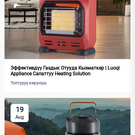
Эффективдүү Газдык Отууда Кызматкер | Luoqi
Appliance Сапаттуу Heating Solution
Топтуруу көрүнүш
19
Aug