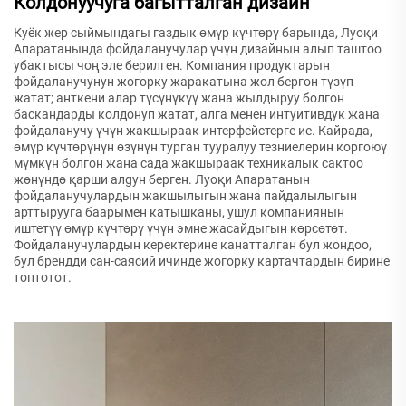
Колдонуучуга багытталган дизайн
Куёк жер сыймындагы газдык өмүр күчтөрү барында, Луоқи
Апаратанында фойдаланучулар үчүн дизайнын алып таштоо
убактысы чоң эле берилген. Компания продуктарын
фойдаланучунун жогорку жаракатына жол бергөн түзүп
жатат; анткени алар түсүнүкүү жана жылдыруу болгон
баскандарды колдонуп жатат, алга менен интуитивдук жана
фойдаланучу үчүн жакшыраак интерфейстерге ие. Кайрада,
өмүр күчтөрүнүн өзүнүн турган тууралуу тезниелерин коргоюү
мүмкүн болгон жана сада жакшыраак техникалык сактоо
жөнүндө қарши алgyн берген. Луоқи Апаратанын
фойдаланучулардын жакшылыгын жана пайдалылыгын
арттырууга баарымен катышканы, ушул компаниянын
иштетүү өмүр күчтөрү үчүн эмне жасайдыгын көрсөтөт.
Фойдаланучулардын керектерине канатталган бул жондоо,
бул брендди сан-саясий ичинде жогорку картачтардын бирине
топтотот.