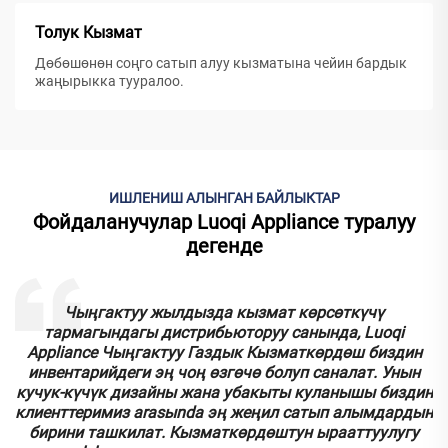
Толук Кызмат
Дөбөшөнөн соңго сатып алуу кызматына чейин бардык
жаңырыкка тууралoo.
ИШЛЕНИШ АЛЫНГАН БАЙЛЫКТАР
Фойдаланучулар Luoqi Appliance туралуу
дегенде
к
Чыңгактуу жылдызда кызмат көрсөткүчү
тармагындагы дистрибьюторуу санында, Luoqi
.
Appliance Чыңгактуу Газдык Кызматкөрдөш биздин
инвентарийдеги эң чоң өзгөчө болуп саналат. Унын
кучук-күчүк дизайны жана убакыты куланышы биздин
у
клиенттеримиз аrasыnda эң жеңил сатып алымдардын
бирини ташкилат. Кызматкөрдөштун ырааттуулугу