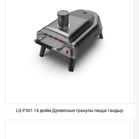
LQ-P301 14 дюйм Древесные гранулы пицца тандыр