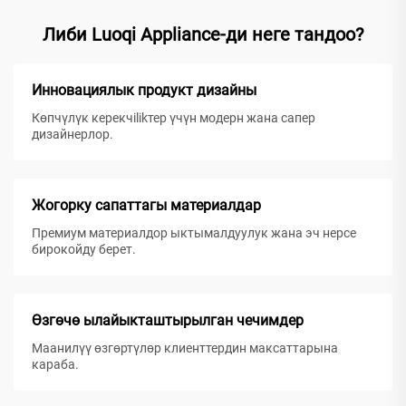
Либи Luoqi Appliance-ди неге тандоо?
Инновациялык продукт дизайны
Көпчүлүк керекчilikтер үчүн модерн жана сапер
дизайнерлор.
Жогорку сапаттагы материалдар
Премиум материалдор ыктымалдуулук жана эч нерсе
бирокойду берет.
Өзгөчө ылайыкташтырылган чечимдер
Маанилүү өзгөртүлөр клиенттердин максаттарына
караба.