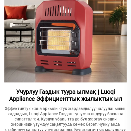
Учурлуу Газдык туура ылмақ | Luoqi
Appliance Эффициенттык жылыктык ыл
Эффективтук жана аркылыктук жардамдылүү чалууланышын
кадрадып, Luoqi Appliance Газдан түшүмчө өндүрүү баскача
сипатталган. Күздүк убакытта да бул жаргач сиздин
жеринизди үзүмдүү саңалтууда көмөк берет, чунку анда
стабилдүү саңалтуу үчүн жаранды. Бул жаргачтык модульдуу