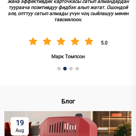
.
жана эффективдик карточкасы сатып алмандардан
туураача позитивдуу фидбэк алып жатат. Ошондой
эле, опттуу сатып алмады үчүн чоң сыйлашуу менен
тавсиялоон.
5.0
Марк Томпсон
Блог
19
Aug