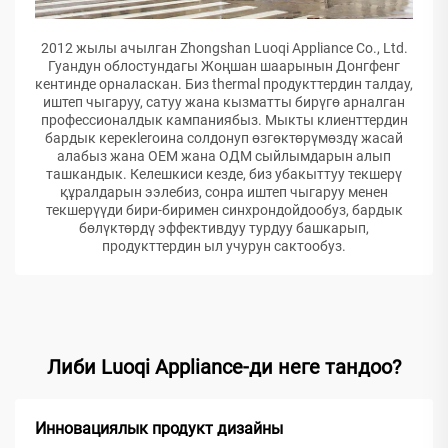
2012 жылы ачылган Zhongshan Luoqi Appliance Co., Ltd.
Гуандун облостундагы Жоңшан шаарынын Донгфенг
кентинде орналаскан. Биз thermal продукттердин талдау,
иштеп чыгаруу, сатуу жана кызматты бирүгө арналган
профессионалдык кампаниябыз. Мыкты клиенттердин
бардык керекleroина солдонуп өзгөктөрүмөздү жасай
алабыз жана ОЕМ жана ОДМ сыйлымдарын алып
ташкандык. Келешкиси кезде, биз убакыттуу текшерү
құралдарын ээлебиз, сонра иштеп чыгаруу менен
текшерүүди бири-биримен синхрондойдообуз, бардык
бөлүктөрдү эффективдуу турдуу башкарып,
продукттердин ыл учурун сактообуз.
Либи Luoqi Appliance-ди неге тандоо?
Инновациялык продукт дизайны