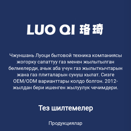
Чжуншань Луоци бытовой техника компаниясы
жогорку сапаттуу газ менен жылытылган
бөлмелерди, ачык аба үчүн газ жылыткычтарын
жана газ плиталарын сунуш кылат. Сизге
OEM/ODM варианттары колдо болгон. 2012-
жылдан бери ишенген жылуулук чечимдери.
Тез шилтемелер
Продукциялар