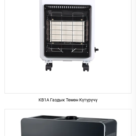
KB1A Газдык Төмөн Күтүрүчү