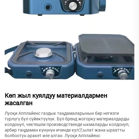
Көп жыл куялдуу материалдармен
жасалган
Луоқи Апплайенс газдык таңдамаларынын бир негизги
түрлүгү бул сүйөктүүлүк. Бул бренд жогорку материалдарды
колдонуп, чектешли производственде ыкмаларды колдонуп,
әрбир таңдаман күнүнүн ичинде кул兰ылат жана ыраатты
болбоотун аракет иле алган. Луоқи Апплайенс