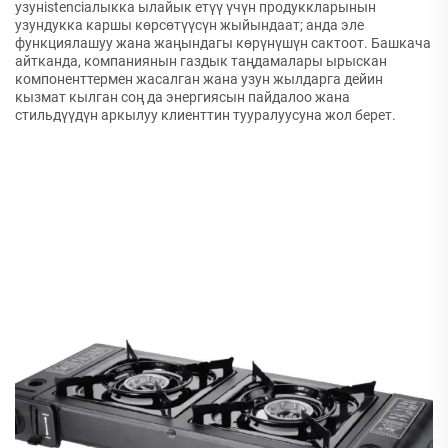
узунistenciaлыкка ылайык етүү үчүн продуккларынын
узундукка каршы көрсөтүүсүн жыйындаат; анда эле
функциялашуу жана жаңындагы көрүнүшүн сактоот. Башкача
айтканда, компаниянын газдык таңдамалары ырыскан
компоненттермен жасалган жана узун жылдарга дейин
кызмат кылган соң да энергиясын пайдалоо жана
стильдүүдүн аркылуу клиенттин тууралуусуна жол берет.