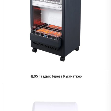
HE05 Газдык Тереза Кызматкер