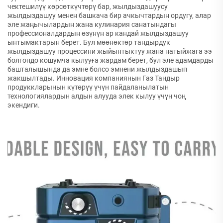
чектешилүү көрсөткүчтөрү бар, жылдыздашуусу
жылдыздашуу менен башкача бир ачкычтардын ордугу, алар
эле жаңычылардын жана кулинария санатындагы
профессионалдардын өзүнүн ар кандай жылдыздашуу
ынтымактарын берет. Бул мөөнөктөр тандырдук
жылдыздашуу процессини жыйынтыктуу жана натыйжага ээ
болгондо кошумча кылууға жардам берет, бул эле адамдарды
башталышында да эмне болсо эмнени жылдыздашып
жакшылтады. Инновация компаниянын Газ Тандыр
продуккларынын күтөрүү үчүн пайдаланылатын
технологиялардын алдын алууда элек кылуу үчүн чоң
экендиги.