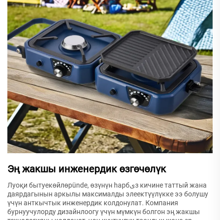
Эң жакшы инженердик өзгөчөлүк
Луоқи бытуекөйлөрünde, өзүнүн һарбىз кичине таттый жана
даярдагынын аркылы максималды элеектүүлүкке ээ болушу
үчүн анткычтык инженердик колдонулат. Компания
бурнуучулорду дизайнлоогу үчүн мүмкүн болгон эң жакшы