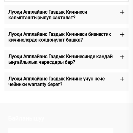
Луоқи Апплайанс Газдык Кичинеси
калыпташтырылуп сакталат?
Луоқи Апплайанс Газдык Кичинеси бизнестик
кичинелерде колдонулат башка?
Луоқи Апплайанс Газдык Кичинесинде кандай
ыңгайлылык чарасдары бар?
Луоқи Апплайанс Газдык Кичине үчүн нече
чейинки warranty берет?
Байланышуу