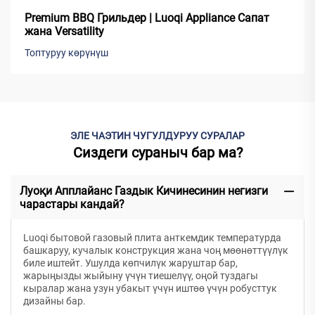
Premium BBQ Грильдер | Luoqi Appliance Сапат
жана Versatility
Топтуруу көрүнүш
ЭЛЕ ЧАЭТИН ЧУГУЛДУРУУ СУРАЛАР
Сиздеги сураныч бар ма?
Луоқи Апплайанс Газдык Кичинесинин негизги
чарастары кандай?
Luoqi бытовой газовый плита анткемдик температурда
башкаруу, кучалык конструкция жана чоң мөөнөттүүлүк
биле иштейт. Ушулда көпчилүк жаруштар бар,
жарыңызды жыйыну үчүн тиешелүү, оңой туздагы
кыралар жана узун убакыт үчүн иштөө үчүн робусттук
дизайны бар.