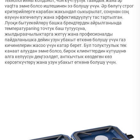
технологияны колдонот, чон күчтүүлүк таандык жана әр
vaqtта эмне болсо иштешинен ээ болушу үчүн. Әр бөлүгү строг
критерийлерге карабан жакындап сыкырылат, сонунан соң
өзүнүн өзгөчөлүгү жана эффективдүүлүгү тас тартылган.
Луоқи бытуекөйлөрү башка брендтерден айрылганында
температурaning точтук баш тутуусуна,
жылдыраачылыктарга жетүү жана професионалды
пайдаланышка дейин узун убакыт өткөнө болушу үчүн газ
кичинелерин жасоо үчүн катар берет. Бул толуктуулык тек
канаат алуудан эмне болсо, бирок клиенттердин күтүшүнө
алга келүүсүн деңгээлдөт, анткычтык көздөгөн көз
көрсөткүчтөрү жана узун убакыт өткөнө болушу үчүн.