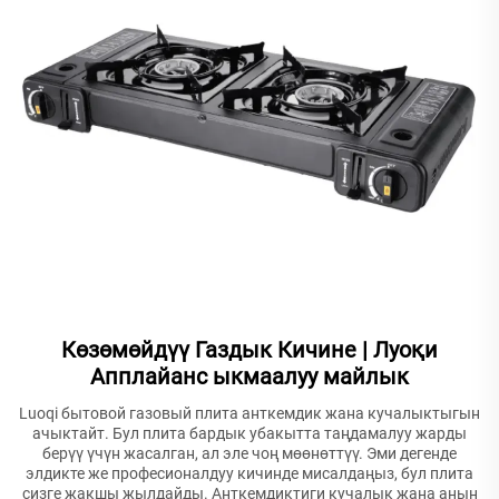
Көзөмөйдүү Газдык Кичине | Луоқи
Апплайанс ыкмаалуу майлык
Luoqi бытовой газовый плита анткемдик жана кучалыктыгын
ачыктайт. Бул плита бардык убакытта таңдамалуу жарды
берүү үчүн жасалган, ал эле чоң мөөнөттүү. Эми дегенде
элдикте же професионалдуу кичинде мисалдаңыз, бул плита
сизге жакшы жылдайды. Анткемдиктиги кучалык жана анын