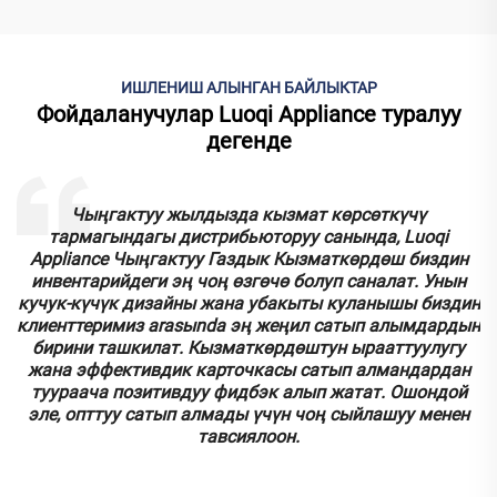
ИШЛЕНИШ АЛЫНГАН БАЙЛЫКТАР
Фойдаланучулар Luoqi Appliance туралуу
дегенде
к
Чыңгактуу жылдызда кызмат көрсөткүчү
тармагындагы дистрибьюторуу санында, Luoqi
.
Appliance Чыңгактуу Газдык Кызматкөрдөш биздин
инвентарийдеги эң чоң өзгөчө болуп саналат. Унын
кучук-күчүк дизайны жана убакыты куланышы биздин
у
клиенттеримиз аrasыnda эң жеңил сатып алымдардын
бирини ташкилат. Кызматкөрдөштун ырааттуулугу
.
жана эффективдик карточкасы сатып алмандардан
туураача позитивдуу фидбэк алып жатат. Ошондой
эле, опттуу сатып алмады үчүн чоң сыйлашуу менен
тавсиялоон.