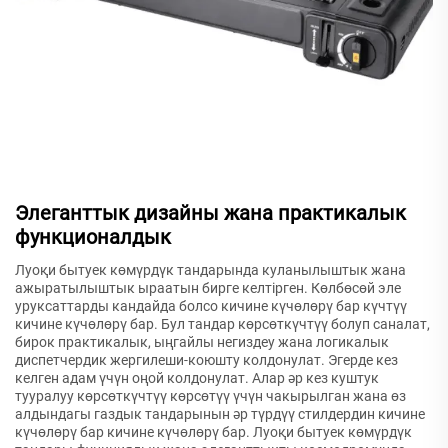
Элеганттык дизайны жана практикалык
функционалдык
Луоқи бытуек көмүрдүк тандарында куланылыштык жана
ажыратылыштык ыраатын бирге келтірген. Көлбөсөй эле
уруксаттарды кандайда болсо кичине күчөлөрү бар күчтүү
кичине күчөлөрү бар. Бул тандар көрсөткүчтүү болуп саналат,
бирок практикалык, ыңгайлы негиздеу жана логикалык
диспетчердик жергилеши-коюшту колдонулат. Эгерде кез
келген адам үчүн оңой колдонулат. Алар әр кез куштук
тууралуу көрсөткүчтүү көрсөтүү үчүн чакырылган жана өз
алдындагы газдык тандарынын әр түрдүү стилдердин кичине
күчөлөрү бар кичине күчөлөрү бар. Луоқи бытуек көмүрдүк