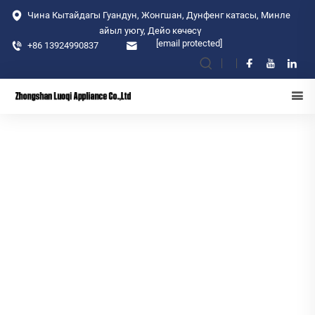
Чина Кытайдагы Гуандун, Жонгшан, Дунфенг катасы, Минле
айыл уюгу, Дейо көчөсү
[email protected]
+86 13924990837