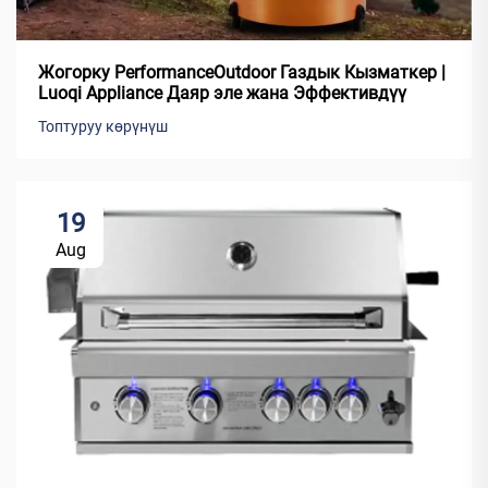
Жогорку PerformanceOutdoor Газдык Кызматкер |
Luoqi Appliance Даяр эле жана Эффективдүү
Топтуруу көрүнүш
19
Aug