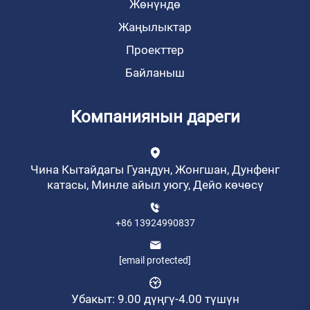
Жөнүндө
Жаңылыктар
Проекттер
Байланыш
Компаниянын дареги
Чина Кытайдагы Гуандун, Жонгшан, Дунфенг
катасы, Минле айыл уюгу, Дейо көчөсү
+86 13924990837
[email protected]
Убакыт: 9.00 дүңгү-4.00 түшүн