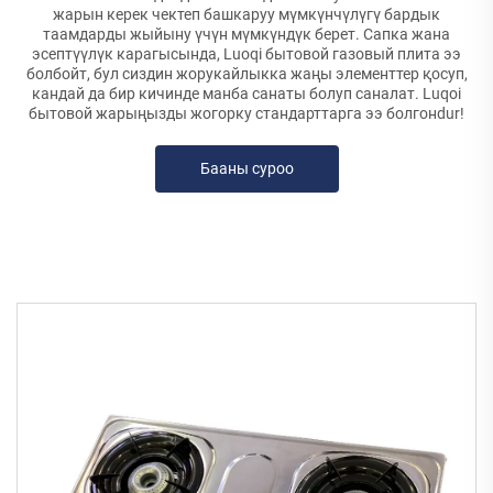
жарын керек чектеп башкаруу мүмкүнчүлүгү бардык
таамдарды жыйыну үчүн мүмкүндүк берет. Сапка жана
эсептүүлүк карагысында, Luoqi бытовой газовый плита ээ
болбойт, бул сиздин жорукайлыкка жаңы элементтер қосуп,
кандай да бир кичинде манба санаты болуп саналат. Luqoi
бытовой жарыңызды жогорку стандарттарга ээ болгонdur!
Бааны суроо