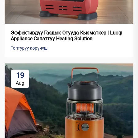
Эффективдүү Газдык Отууда Кызматкер | Luoqi
Appliance Сапаттуу Heating Solution
Топтуруу көрүнүш
19
Aug