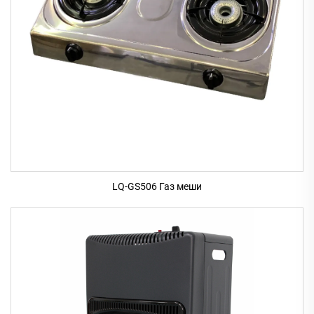
LQ-GS506 Газ меши