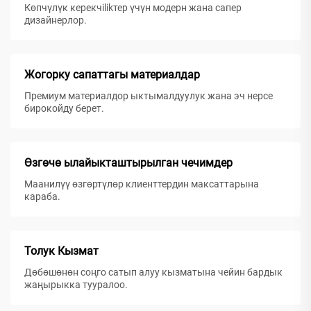
Көпчүлүк керекчilikтер үчүн модерн жана сапер
дизайнерлор.
Жогорку сапаттагы материалдар
Премиум материалдор ыктымалдуулук жана эч нерсе
бирокойду берет.
Өзгөчө ылайыкташтырылган чечимдер
Маанилүү өзгөртүлөр клиенттердин максаттарына
караба.
Толук Кызмат
Дөбөшөнөн соңго сатып алуу кызматына чейин бардык
жаңырыкка тууралoo.