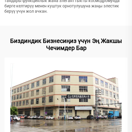
тандары функциялык жана элеганттыкты космодромунда
бирге келтирүү менен куштук орнотулушуна жаңы элестик
берүү үчүн жол ачкан.
Биздиндик Бизнесиңиз үчүн Эң Жакшы
Чечимдер Бар