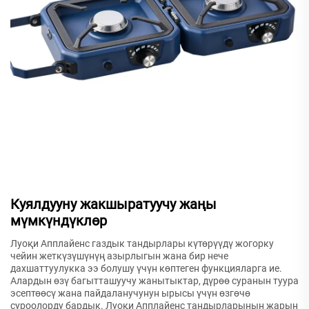
Куялдууну жакшыратуучу жаңы
мүмкүндүклөр
Луоқи Апплайенс газдык тандырлары күтөрүүдү жогорку
чейин жеткүзүшүнүң азырлыгын жана бир нече
дахшаттуулукка ээ болушу үчүн көптеген функцияларга ие.
Алардын өзү багытташуучу жанытыктар, дүрөө суранын туура
эсептөөсү жана пайдаланучунун ырысы үчүн өзгөчө
суроолорду бардык. Луоқи Апплайенс тандырларынын жарын