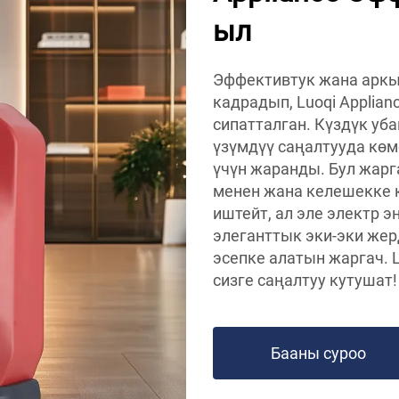
ыл
Эффективтук жана арк
кадрадып, Luoqi Applian
сипатталган. Күздүк уб
үзүмдүү саңалтууда көмө
үчүн жаранды. Бул жарг
менен жана келешекке 
иштейт, ал эле электр 
элеганттык эки-эки жерд
эсепке алатын жаргач. L
сизге саңалтуу кутушат!
Бааны суроо