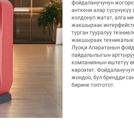
фойдаланучунун жогорку
анткени алар түсүнүкү
колдонуп жатат, алга м
жакшыраак интерфейстер
турган тууралуу тезние
жакшыраак техникалык 
Луоқи Апаратанын фой
пайдалылыгын арттыру
компаниянын иштетүү ө
көрсөтөт. Фойдаланучул
жондоо, бул брендди са
бирине топтотот.