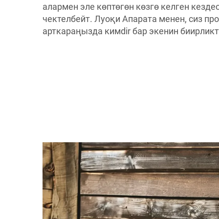
алармен эле көптөгөн көзгө келген кезде
чектелбейт. Луоқи Апарата менен, сиз п
арткараңызда кимdir бар экенин биирликт