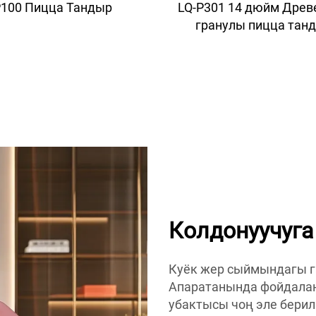
100 Пицца Тандыр
LQ-P301 14 дюйм Древ
гранулы пицца тан
Колдонуучуга
Куёк жер сыймындагы г
Апаратанында фойдалан
убактысы чоң эле берил