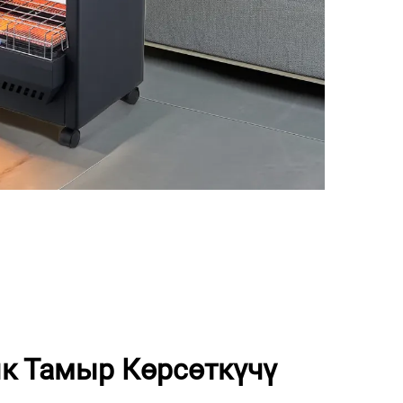
к Тамыр Көрсөткүчү