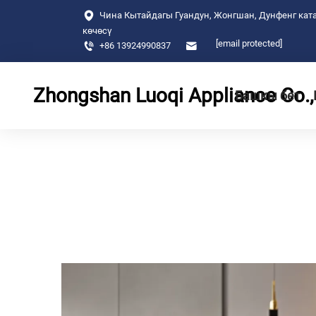
Чина Кытайдагы Гуандун, Жонгшан, Дунфенг ката
көчөсү
[email protected]
+86 13924990837
Zhongshan Luoqi Appliance Co., 
Башкы бет