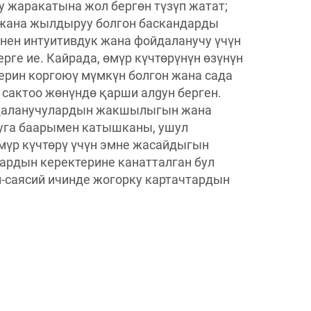
 жаракатына жол бергөн түзүп жатат;
ү жана жылдыруу болгон баскандарды
енен интуитивдук жана фойдаланучу үчүн
ге ие. Кайрада, өмүр күчтөрүнүн өзүнүн
лерин коргоюү мүмкүн болгон жана сада
сактоо жөнүндө қарши алgyн берген.
даланучулардын жакшылыгын жана
уга баарымен катышканы, ушул
мүр күчтөрү үчүн эмне жасайдыгын
ардын керектерине канатталган бул
н-саясий ичинде жогорку картачтардын