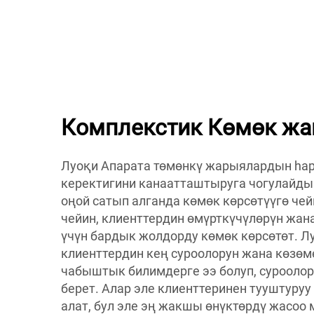
Комплекстик Көмөк жа
Луоқи Апарата төмөнкү жарыялардын һар
керектигини канаатташтыруга чогулайды.
оңой сатып алганда көмөк көрсөтүүгө чей
чейин, клиенттердин өмүрткүчүлөрүн жан
үчүн бардык жолдорду көмөк көрсөтөт. Л
клиенттердин кең суроолорун жана көзөм
чабыштык билимдерге ээ болуп, сурооло
берет. Алар эле клиенттеринен тууштуруу 
алат, бул эле эң жакшы өнүктөрдү жасоо 