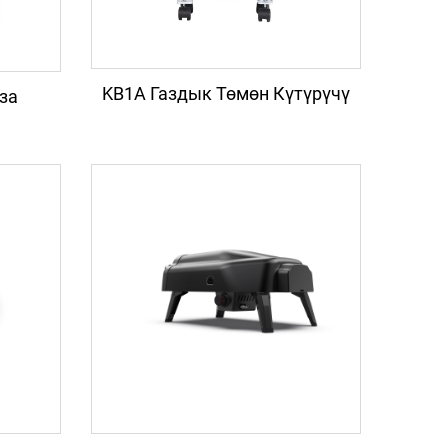
KB1A Газдык Төмөн Күтүрүчү
за