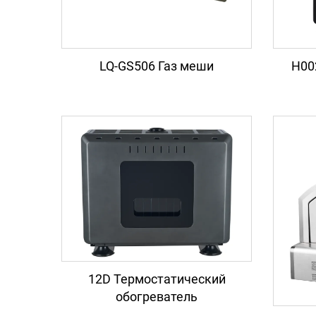
LQ-GS506 Газ меши
H00
12D Термостатический
обогреватель