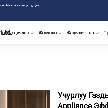
сы, Минле айыл уюгу, Дейо
Ltd.
Продукциялар
Жөнүндө
Жаңылыктар
П
Учурлуу Газды
Appliance Э