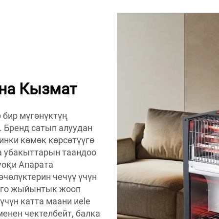
на Кызмат
 бир мүгөнүктүң
 Бренд сатып алуудан
инки көмөк көрсөтүүгө
а убакыттарын таандоо
уоқи Апарата
өчөлүктерин чечүү үчүн
рго жыйынтык жооп
үчүн катта маани иele
менен чектелбейт, балка