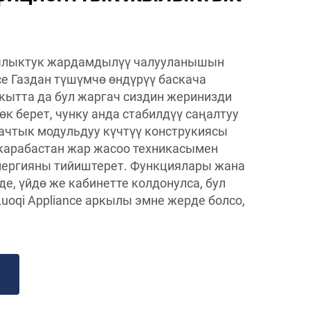
ылыктук жардамдылүү чалууланышын
ce Газдан түшүмчө өндүрүү баскача
акытта да бул жаргач сиздин жеринизди
к берет, чунку анда стабилдүү саңалтуу
ачтык модульдуу күчтүү конструкиясы
карабастан жар жасоо техникасымен
энергияны тийиштерет. Функциялары жана
е, үйдө же кабинетте колдонулса, бул
uoqi Appliance аркылы эмне жерде болсо,