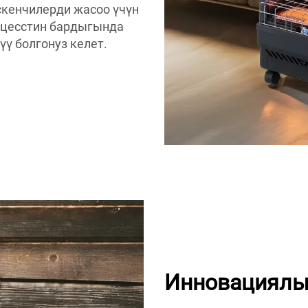
скенчилерди жасоо үчүн
роцесстин бардыгында
үү болгонуз келет.
Инновациялы