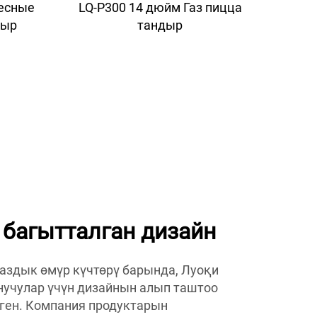
есные
LQ-P300 14 дюйм Газ пицца
дыр
тандыр
 багытталган дизайн
аздык өмүр күчтөрү барында, Луоқи
учулар үчүн дизайнын алып таштоо
ген. Компания продуктарын