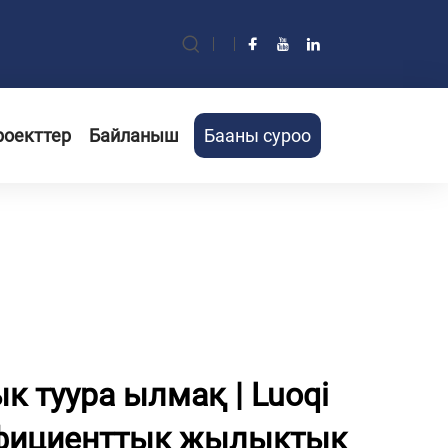
роекттер
Байланыш
Бааны суроо
к туура ылмақ | Luoqi
ффициенттык жылыктык